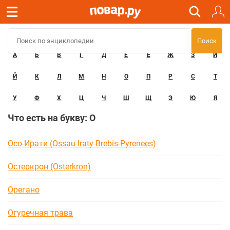
А
Б
В
Г
Д
Е
Ё
Ж
З
И
Й
К
Л
М
Н
О
П
Р
С
Т
У
Ф
Х
Ц
Ч
Ш
Щ
Э
Ю
Я
Что есть на букву: О
Осо-Ирати (Ossau-Iraty-Brebis-Pyrenees)
Остеркрон (Osterkron)
Орегано
Огуречная трава