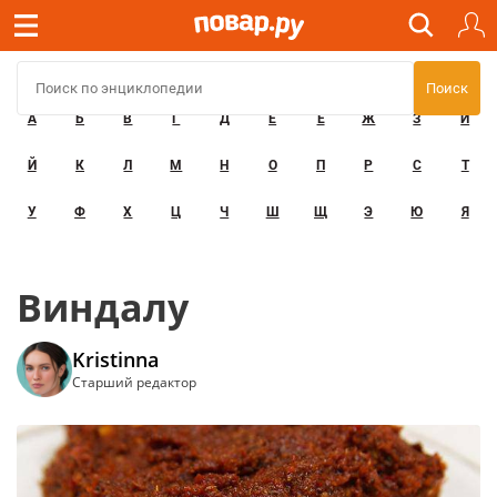
А
Б
В
Г
Д
Е
Ё
Ж
З
И
Й
К
Л
М
Н
О
П
Р
С
Т
У
Ф
Х
Ц
Ч
Ш
Щ
Э
Ю
Я
Виндалу
Kristinna
Старший редактор