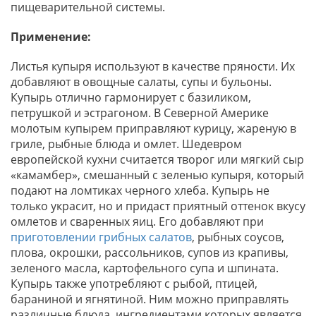
пищеварительной системы.
Применение:
Листья купыря используют в качестве пряности. Их
добавляют в овощные салаты, супы и бульоны.
Купырь отлично гармонирует с базиликом,
петрушкой и эстрагоном. В Северной Америке
молотым купырем приправляют курицу, жареную в
гриле, рыбные блюда и омлет. Шедевром
европейской кухни считается творог или мягкий сыр
«камамбер», смешанный с зеленью купыря, который
подают на ломтиках черного хлеба. Купырь не
только украсит, но и придаст приятный оттенок вкусу
омлетов и сваренных яиц. Его добавляют при
приготовлении грибных салатов
, рыбных соусов,
плова, окрошки, рассольников, супов из крапивы,
зеленого масла, картофельного супа и шпината.
Купырь также употребляют с рыбой, птицей,
бараниной и ягнятиной. Ним можно приправлять
различные блюда, ингредиентами которых является