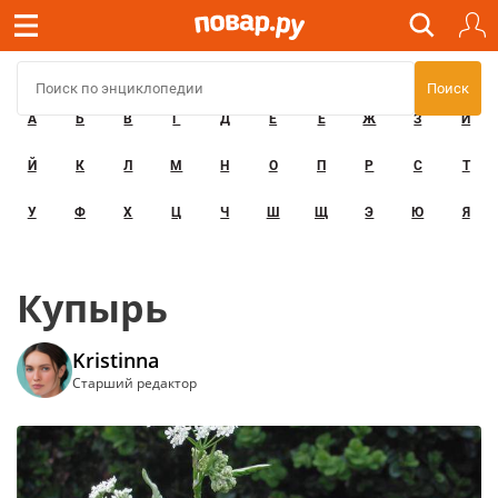
А
Б
В
Г
Д
Е
Ё
Ж
З
И
Й
К
Л
М
Н
О
П
Р
С
Т
У
Ф
Х
Ц
Ч
Ш
Щ
Э
Ю
Я
Купырь
Kristinna
Старший редактор