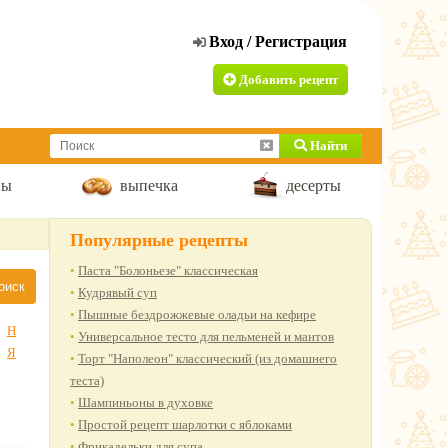
Добавить рецепт
Найти
пы
выпечка
десерты
Популярные рецепты
Паста "Болоньезе" классическая
Кудрявый суп
Пышные бездрожжевые оладьи на кефире
Н
Универсальное тесто для пельменей и мантов
Я
Торт "Наполеон" классический (из домашнего
теста)
Шампиньоны в духовке
Простой рецепт шарлотки с яблоками
Фрикадельки для супа