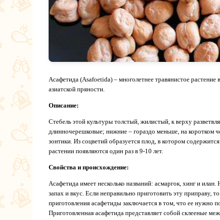
Асафетида (Asafoetida) – многолетнее травянистое растение 
азиатской пряности.
Описание:
Стебель этой культуры толстый, жилистый, к верху разветвля
длинночерешковые; нижние – гораздо меньше, на коротком ч
зонтики. Из соцветий образуется плод, в котором содержитс
растении появляются один раз в 9-10 лет.
Свойства и происхождение:
Асафетида имеет несколько названий: асмаргок, хинг и илан.
запах и вкус. Если неправильно приготовить эту приправу, т
приготовления асафетиды заключается в том, что ее нужно п
Приготовленная асафетида представляет собой склееные межд