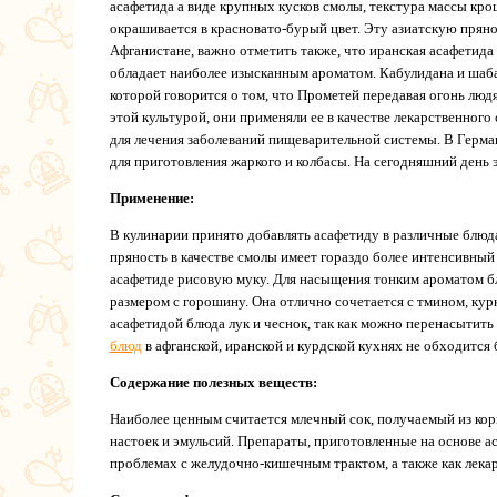
асафетида а виде крупных кусков смолы, текстура массы крош
окрашивается в красновато-бурый цвет. Эту азиатскую прянос
Афганистане, важно отметить также, что иранская асафетида
обладает наиболее изысканным ароматом. Кабулидана и шабан
которой говорится о том, что Прометей передавая огонь люд
этой культурой, они применяли ее в качестве лекарственног
для лечения заболеваний пищеварительной системы. В Герман
для приготовления жаркого и колбасы. На сегодняшний день 
Применение:
В кулинарии принято добавлять асафетиду в различные блюда
пряность в качестве смолы имеет гораздо более интенсивный
асафетиде рисовую муку. Для насыщения тонким ароматом бл
размером с горошину. Она отлично сочетается с тмином, кур
асафетидой блюда лук и чеснок, так как можно перенасытить 
блюд
в афганской, иранской и курдской кухнях не обходится 
Содержание полезных веществ:
Наиболее ценным считается млечный сок, получаемый из кор
настоек и эмульсий. Препараты, приготовленные на основе 
проблемах с желудочно-кишечным трактом, а также как лекар