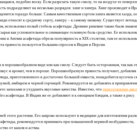
ащаяся, подобно воску. Если разрезать такую смолу, то на воздухе ее поверхн
ть подразделяют на несколько разрядов: хинг и хингра. Хинг производят в Ир
 ценится гораздо больше. Самым качественным сортом хинга является халда, о
ди относят к среднему сорту, хингру – к самому низкому. Существует легенда
ям, использовал полый стебель асафетиды. Древние римляне также были знаком
о сырья как успокоительное и снимающее головную боль средство. Ее использов
ии и Англии асафетида обрела популярность в XIX столетии, там ее использов
эта пряность пользуется большим спросом в Индии и Персии.
 в порошкообразном виде или как смолу. Следует быть осторожным, так как э
 вкус и аромат, чем в пороше. Порошкообразную пряность получают, добавляя 
юда, приготовленного в достаточно большой емкости, понадобится кусочек 
кумой, имбирем и черной горчицей. Рекомендуется не добавлять в приправлен
его запахами и ухудшить вкусовые качества. Известно, что
приготовление мяс
без асафетиды. В Индии же ее добавляют и к овощным блюдам, а также к рису.
ней этого растения. Его широко используют в медицине для изготовления раз
асафетиды, рекомендуется принимать при повышенной нервной возбудимости,
ство от кашля и астмы.