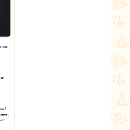
ления
вые
тный
льного
мат.