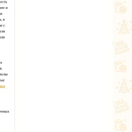
ость
ане и
на
, в
ы с
али
али
та
к
смолы
ные
ных
личных