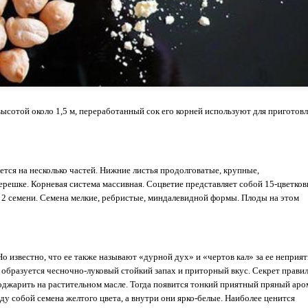
высотой около 1,5 м, переработанный сок его корней используют для приготов
ется на несколько частей. Нижние листья продолговатые, крупные,
ерешке. Корневая система массивная. Соцветие представляет собой 15-цветко
я 2 семени. Семена мелкие, ребристые, миндалевидной формы. Плоды на этом
 Но известно, что ее также называют «дурной дух» и «чертов кал» за ее неприя
о образуется чесночно-луковый стойкий запах и приторный вкус. Секрет прави
оджарить на растительном масле. Тогда появится тонкий приятный пряный аро
у собой семена желтого цвета, а внутри они ярко-белые. Наиболее ценится