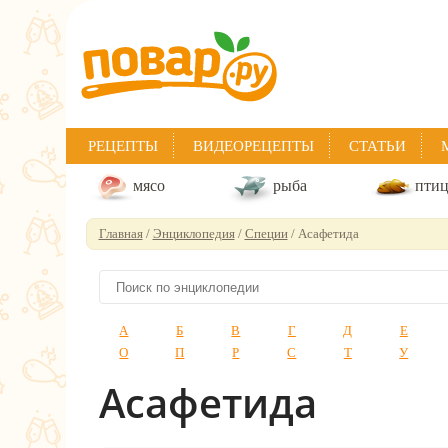
РЕЦЕПТЫ
ВИДЕОРЕЦЕПТЫ
СТАТЬИ
мясо
рыба
пти
Главная
/
Энциклопедия
/
Специи
/ Асафетида
А
Б
В
Г
Д
Е
О
П
Р
С
Т
У
Асафетида