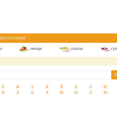
МЫ ГОТОВИМ
ца
овощи
салаты
су
Ё
Ж
З
И
Й
К
Л
М
Ф
Х
Ц
Ч
Ш
Щ
Э
Ю