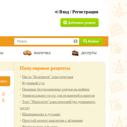
Добавить рецепт
Найти
пы
выпечка
десерты
Популярные рецепты
Паста "Болоньезе" классическая
Кудрявый суп
Пышные бездрожжевые оладьи на кефире
Н
Универсальное тесто для пельменей и мантов
Я
Торт "Наполеон" классический (из домашнего
теста)
Шампиньоны в духовке
Простой рецепт шарлотки с яблоками
Фрикадельки для супа