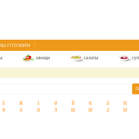
МЫ ГОТОВИМ
ца
овощи
салаты
су
Ё
Ж
З
И
Й
К
Л
М
Ф
Х
Ц
Ч
Ш
Щ
Э
Ю