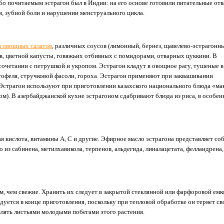
бо почитаемым эстрагон был в Индии: на его основе готовили питательные отв
, зубной боли и нарушении менструального цикла.
и овощных салатов
, различных соусов (лимонный, бернез, щавелево-эстрагонн
ов, цветной капусты, говяжьих отбивных с помидорами, отварных цуккини. В
очетании с петрушкой и укропом. Эстрагон кладут в овощное рагу, тушеные в
тофеля, стручковой фасоли, гороха. Эстрагон применяют при заквашивании
 Эстрагон используют при приготовлении казахского национального блюда «м
ном). В азербайджанской кухне эстрагоном сдабривают блюда из риса, в особен
я кислота, витамины А, С и другие. Эфирное масло эстрагона представляет со
из сабинена, метилхавикола, терпенов, альдегида, линалацетата, фелландрена,
 чем свежие. Хранить их следует в закрытой стеклянной или фарфоровой емко
уется в конце приготовления, поскольку при тепловой обработке он теряет св
лять листьями молодыми побегами этого растения.