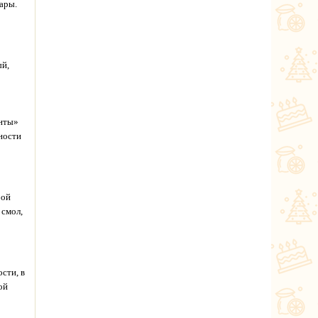
ары.
ый,
анты»
ности
бой
 смол,
сти, в
ой