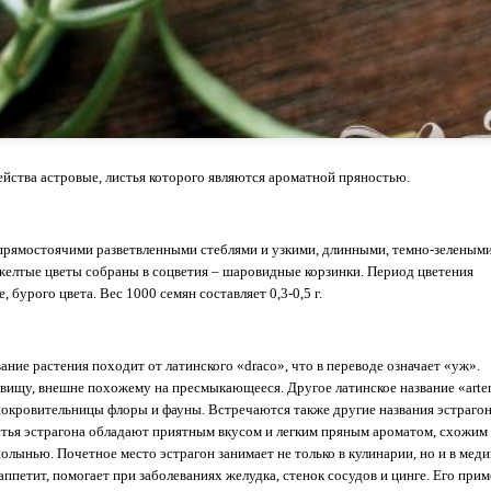
ейства астровые, листья которого являются ароматной пряностью.
я прямостоячими разветвленными стеблями и узкими, длинными, темно-зеленым
-желтые цветы собраны в соцветия – шаровидные корзинки. Период цветения
 бурого цвета. Вес 1000 семян составляет 0,3-0,5 г.
ние растения походит от латинского «draco», что в переводе означает «уж».
невищу, внешне похожему на пресмыкающееся. Другое латинское название «arte
покровительницы флоры и фауны. Встречаются также другие названия эстрагон
истья эстрагона обладают приятным вкусом и легким пряным ароматом, схожим 
олынью. Почетное место эстрагон занимает не только в кулинарии, но и в меди
аппетит, помогает при заболеваниях желудка, стенок сосудов и цинге. Его при