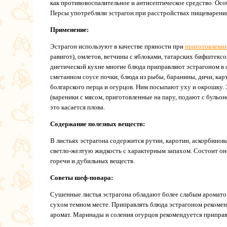
как противовоспалительное и антисептическое средство. Осо
Персы употребляли эстрагон при расстройствах пищеварения
Применение:
Эстрагон используют в качестве пряности при
приготовлени
равигот), омлетов, ветчины с яблоками, татарских бифштекс
диетической кухне многие блюда приправляют эстрагоном в с
сметанном соусе почки, блюда из рыбы, баранины, дичи, кар
болгарского перца и огурцов. Ним посыпают уху и окрошку.
(вареники с мясом, приготовленные на пару, подают с бульо
это касается плова.
Содержание полезных веществ:
В листьях эстрагона содержится рутин, каротин, аскорбинова
светло-желтую жидкость с характерным запахом. Состоит оно 
горечи и дубильных веществ.
Советы шеф-повара:
Сушенные листья эстрагона обладают более слабым ароматом,
сухом темном месте. Приправлять блюда эстрагоном рекоменд
аромат. Маринады и соления огурцов рекомендуется приправ