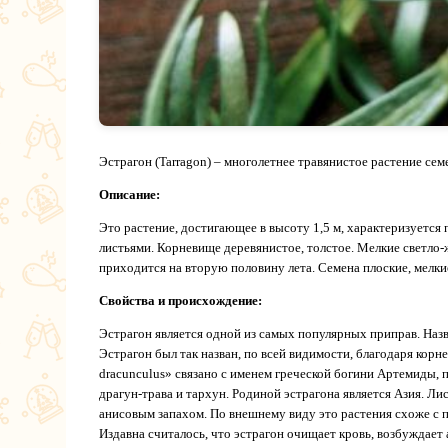
Эстрагон (Tarragon) – многолетнее травянистое растение сем
Описание:
Это растение, достигающее в высоту 1,5 м, характеризуетс
листьями. Корневище деревянистое, толстое. Мелкие светло
приходится на вторую половину лета. Семена плоские, мелкие,
Свойства и происхождение:
Эстрагон является одной из самых популярных приправ. Назва
Эстрагон был так назван, по всей видимости, благодаря кор
dracunculus» связано с именем греческой богини Артемиды, 
драгун-трава и тархун. Родиной эстрагона является Азия. Л
анисовым запахом. По внешнему виду это растения схоже с п
Издавна считалось, что эстрагон очищает кровь, возбуждает 