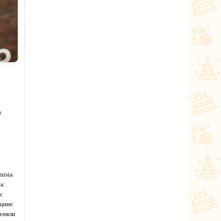
и
misia
а:
с
цине.
меняли