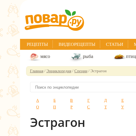
РЕЦЕПТЫ
ВИДЕОРЕЦЕПТЫ
СТАТЬИ
мясо
рыба
пти
Главная
/
Энциклопедия
/
Специи
/ Эстрагон
А
Б
В
Г
Д
Е
О
П
Р
С
Т
У
Эстрагон