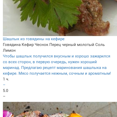
Шашлык из говядины на кефире
Говядина
Кефир
Чеснок
Перец черный молотый
Соль
Лимон
Чтобы шашлык получился вкусным и хорошо зажарился
со всех сторон, в первую очередь, нужен хороший
маринад. Предлагаю рецепт маринования шашлыка на
кефире. Мясо получается нежным, сочным и ароматным!
1 ч.
–
5.0
–