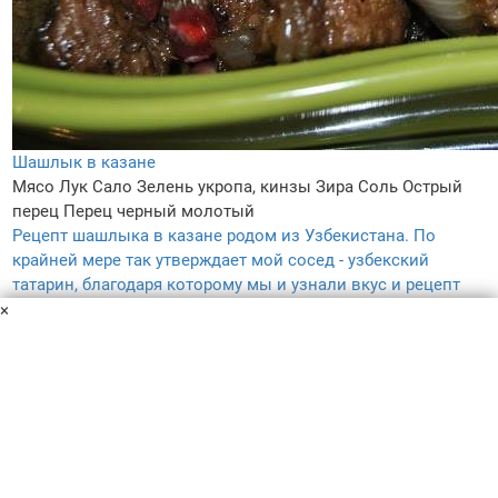
Шашлык в казане
Мясо
Лук
Сало
Зелень укропа, кинзы
Зира
Соль
Острый
перец
Перец черный молотый
Рецепт шашлыка в казане родом из Узбекистана. По
крайней мере так утверждает мой сосед - узбекский
татарин, благодаря которому мы и узнали вкус и рецепт
этого блюда.
×
2 ч.
–
5.0
–