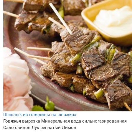
Шашлык из говядины на шпажках
Говяжья вырезка
Минеральная вода сильногазированная
Сало свиное
Лук репчатый
Лимон