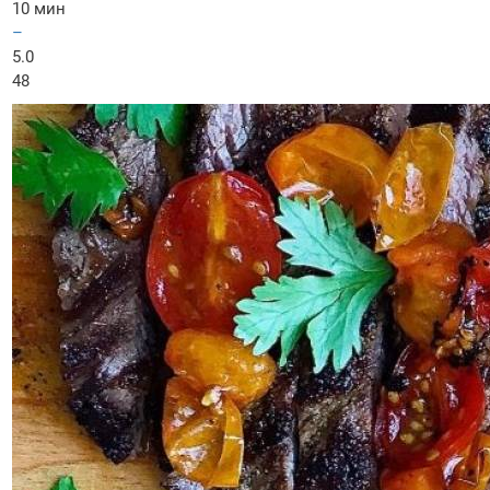
10 мин
–
5.0
48