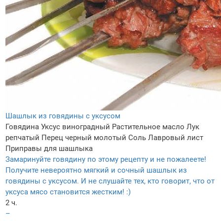
Шашлык из говядины с уксусом
Говядина
Уксус виноградный
Растительное масло
Лук
репчатый
Перец черный молотый
Соль
Лавровый лист
Приправы для шашлыка
Замаринуйте говядину по этому рецепту и не пожалеете!
Получите невероятно мягкий и сочный шашлык из
говядины с уксусом. И не слушайте тех, кто говорит, что от
уксуса мясо становится жестким! :)
2 ч.
–