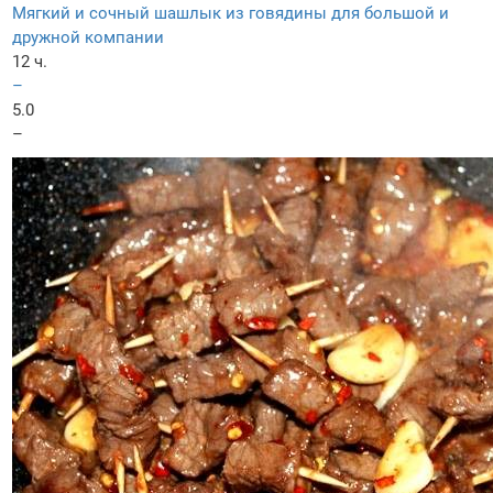
Мягкий и сочный шашлык из говядины для большой и
дружной компании
12 ч.
–
5.0
–