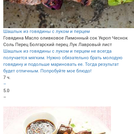
Шашлык из говядины с луком и перцем
Говядина
Масло оливковое
Лимонный сок
Укроп
Чеснок
Соль
Перец
Болгарский перец
Лук
Лавровый лист
Шашлык из говядины с луком и перцем не всегда
получается мягким. Нужно обязательно брать молодую
говядину и подольше мариновать ее. Тогда результат
будет отличным. Попробуйте мое блюдо!
7 ч.
–
5.0
–