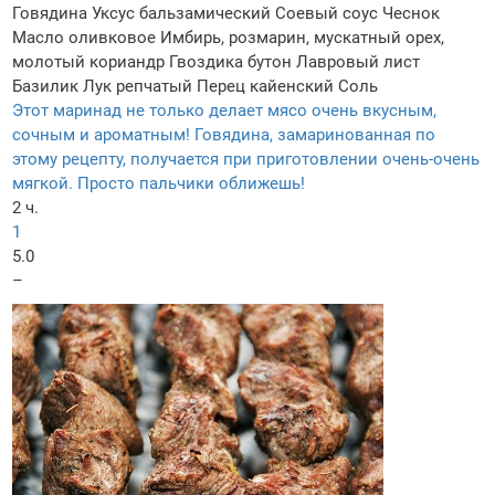
Говядина
Уксус бальзамический
Соевый соус
Чеснок
Масло оливковое
Имбирь, розмарин, мускатный орех,
молотый кориандр
Гвоздика бутон
Лавровый лист
Базилик
Лук репчатый
Перец кайенский
Соль
Этот маринад не только делает мясо очень вкусным,
сочным и ароматным! Говядина, замаринованная по
этому рецепту, получается при приготовлении очень-очень
мягкой. Просто пальчики оближешь!
2 ч.
1
5.0
–