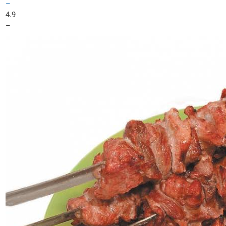
–
4.9
–