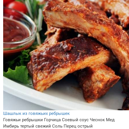
Шашлык из говяжьих ребрышек
Говяжьи ребрышки
Горчица
Соевый соус
Чеснок
Мед
Имбирь тертый свежий
Соль
Перец острый