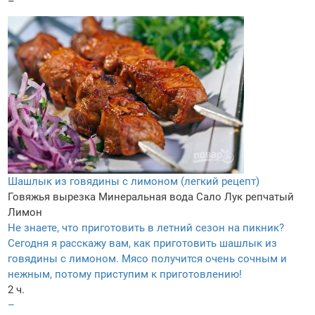
–
Шашлык из говядины с лимоном (легкий рецепт)
Говяжья вырезка
Минеральная вода
Сало
Лук репчатый
Лимон
Не знаете, что приготовить в летний сезон на пикник?
Сегодня я расскажу вам, как приготовить шашлык из
говядины с лимоном. Мясо получится очень сочным и
нежным, потому приступим к приготовлению!
2 ч.
–