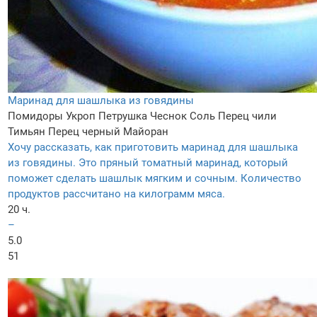
Маринад для шашлыка из говядины
Помидоры
Укроп
Петрушка
Чеснок
Соль
Перец чили
Тимьян
Перец черный
Майоран
Хочу рассказать, как приготовить маринад для шашлыка
из говядины. Это пряный томатный маринад, который
поможет сделать шашлык мягким и сочным. Количество
продуктов рассчитано на килограмм мяса.
20 ч.
–
5.0
51