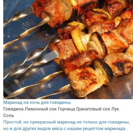
Маринад на ночь для говядины
Говядина
Лимонный сок
Горчица
Гранатовый сок
Лук
Соль
Простой, но прекрасный маринад не только для говядины,
но и для других видов мяса с нашим рецептом маринада