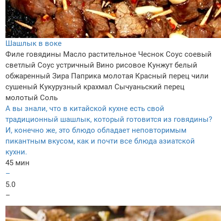
Шашлык в воке
Филе говядины
Масло растительное
Чеснок
Соус соевый
светлый
Соус устричный
Вино рисовое
Кунжут белый
обжаренный
Зира
Паприка молотая
Красный перец чили
сушеный
Кукурузный крахмал
Сычуаньский перец
молотый
Соль
А вы знали, что в китайской кухне есть свой
традиционный шашлык, который готовится из говядины?
И, конечно же, это блюдо обладает неповторимым
пикантным вкусом, как и почти все блюда азиатской
кухни.
45 мин
–
5.0
–