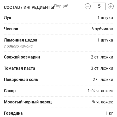
СОСТАВ / ИНГРЕДИЕНТЫ
Лук
1
штука
Чеснок
6
зубчиков
Лимонная цедра
1
штука
с одного лимона
Свежий розмарин
2
ст. ложки
Томатная паста
3
ст. ложки
Поваренная соль
2
ч. ложки
Сахар
1+½
ч. ложек
Молотый черный перец
¾
ч. ложек
Говядина
1
кг