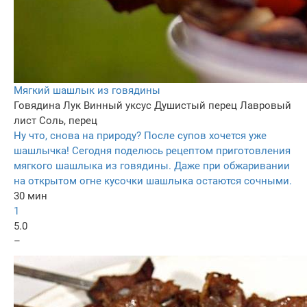
Мягкий шашлык из говядины
Говядина
Лук
Винный уксус
Душистый перец
Лавровый
лист
Соль, перец
Ну что, снова на природу? После супов хочется уже
шашлычка! Сегодня поделюсь рецептом приготовления
мягкого шашлыка из говядины. Даже при обжаривании
на открытом огне кусочки шашлыка остаются сочными.
30 мин
1
5.0
–