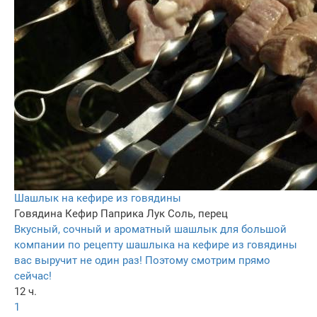
Шашлык на кефире из говядины
Говядина
Кефир
Паприка
Лук
Соль, перец
Вкусный, сочный и ароматный шашлык для большой
компании по рецепту шашлыка на кефире из говядины
вас выручит не один раз! Поэтому смотрим прямо
сейчас!
12 ч.
1