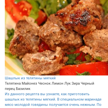
Шашлык из телятины мягкий
Телятина
Майонез
Чеснок
Лимон
Лук
Зира
Черный
перец
Базилик
Из данного рецепта вы узнаете, как приготовить
шашлык из телятины мягкий. В специальном маринаде
мясо молодой говядины получается очень нежным. По