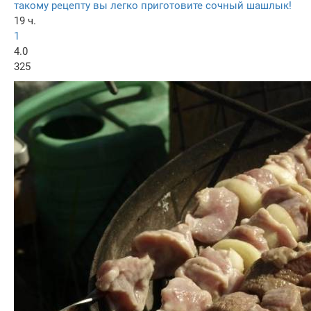
такому рецепту вы легко приготовите сочный шашлык!
19 ч.
1
4.0
325