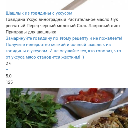
Шашлык из говядины с уксусом
Говядина
Уксус виноградный
Растительное масло
Лук
репчатый
Перец черный молотый
Соль
Лавровый лист
Приправы для шашлыка
Замаринуйте говядину по этому рецепту и не пожалеете!
Получите невероятно мягкий и сочный шашлык из
говядины с уксусом. И не слушайте тех, кто говорит, что
от уксуса мясо становится жестким! :)
2 ч.
–
5.0
125