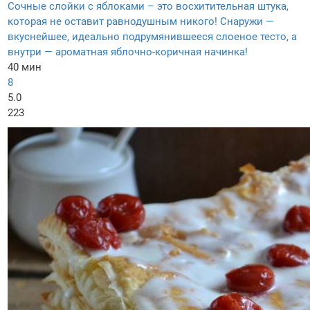
Сочные слойки с яблоками – это восхитительная штука,
которая не оставит равнодушным никого! Снаружи —
вкуснейшее, идеально подрумянившееся слоеное тесто, а
внутри — ароматная яблочно-коричная начинка!
40 мин
8
5.0
223