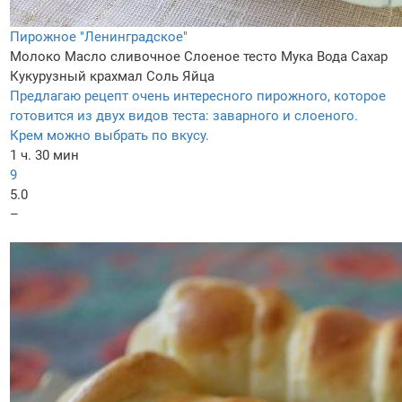
Пирожное "Ленинградское"
Молоко
Масло сливочное
Слоеное тесто
Мука
Вода
Сахар
Кукурузный крахмал
Соль
Яйца
Предлагаю рецепт очень интересного пирожного, которое
готовится из двух видов теста: заварного и слоеного.
Крем можно выбрать по вкусу.
1 ч. 30 мин
9
5.0
–