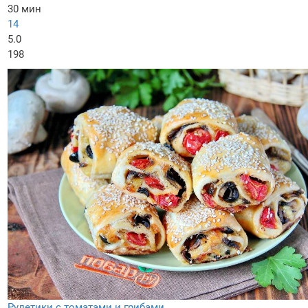
30 мин
14
5.0
198
Рулетики с томатами и грибами