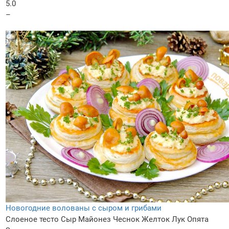
5.0
–
Новогодние волованы с сыром и грибами
Слоеное тесто
Сыр
Майонез
Чеснок
Желток
Лук
Опята