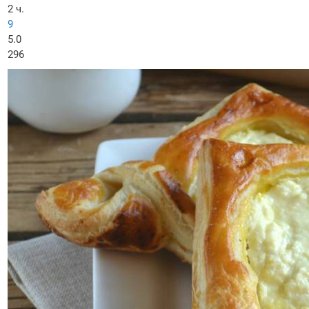
2 ч.
9
5.0
296