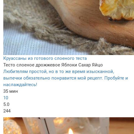
Круассаны из готового слоеного теста
Тесто слоеное дрожжевое
Яблоки
Сахар
Яйцо
Любителям простой, но в то же время изысканной,
выпечки обязательно понравится мой рецепт. Пробуйте и
наслаждайтесь!
35 мин
10
5.0
244