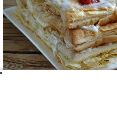
×
Торт из слоеного бездрожжевого теста
Тесто слоеное бездрожжевое
Сметана
Сахар
Вишня
консервированная
Этот рецепт – просто находка для сладкоежки. Настоящий
торт из слоеных коржей готовится буквально за