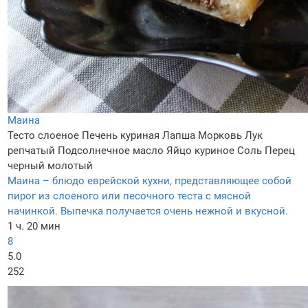
Маина
Тесто слоеное
Печень куриная
Лапша
Морковь
Лук
репчатый
Подсолнечное масло
Яйцо куриное
Соль
Перец
черный молотый
Маина – блюдо еврейской кухни, представляющее собой
пирог из слоеного или песочного теста с мясной
начинкой. Выпечка получается очень нежной и вкусной.
1 ч. 20 мин
8
5.0
252