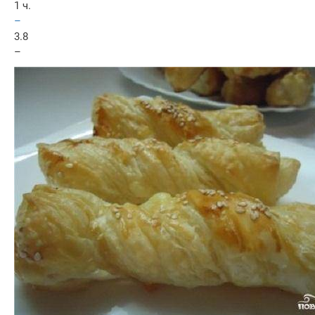
1 ч.
–
3.8
–