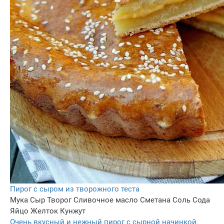
Пирог с сыром из творожного теста
Мука
Сыр
Творог
Сливочное масло
Сметана
Соль
Сода
Яйцо
Желток
Кунжут
Очень вкусный и нежный пирог с сырной начинкой.