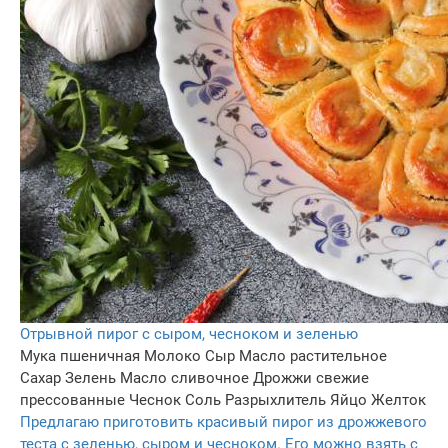
Отрывной пирог с сыром, чесноком и зеленью
Мука пшеничная
Молоко
Сыр
Масло растительное
Сахар
Зелень
Масло сливочнoe
Дрожжи свежие
прессованные
Чеснок
Соль
Разрыхлитель
Яйцo
Желток
Предлагаю приготовить красивый пирог из дрожжевого
теста с зеленью, сыром и чесноком. Его можно взять с