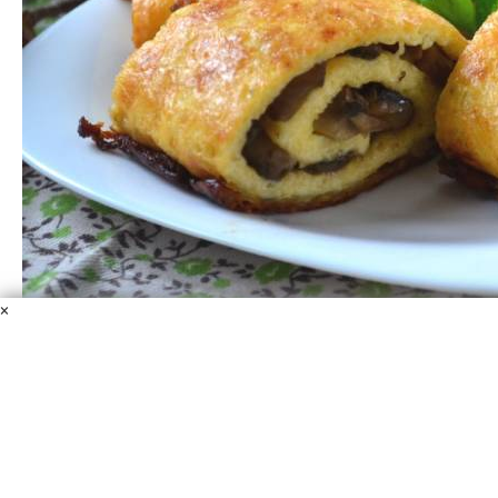
×
Сырный рулет на Новый год
Твёрдый сыр
Шампиньоны
Масло оливковое
Сметана
Яйца
Соль, перец
Еще не решили, чем будете удивлять гостей на Новый
год? Предлагаю отличный рецепт, как приготовить
сырный рулет на Новый год. Ваши гости будут в
восторге от этого блюда, это я вам гарантирую!