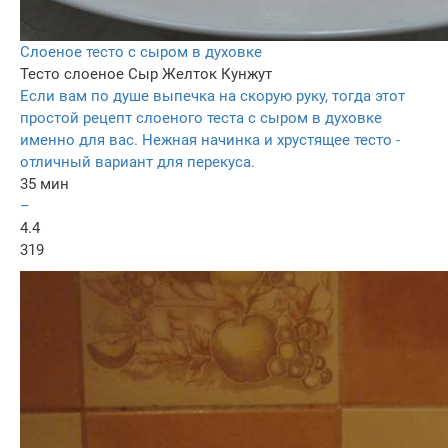
Слоеное тесто с сыром в духовке
Тесто слоеное
Сыр
Желток
Кунжут
Если вам по душе выпечка на скорую руку, тогда этот
простой рецепт слоеного теста с сыром в духовке
именно для вас. Нежная начинка и хрустящее тесто -
отличный вариант для перекуса.
35 мин
–
4.4
319