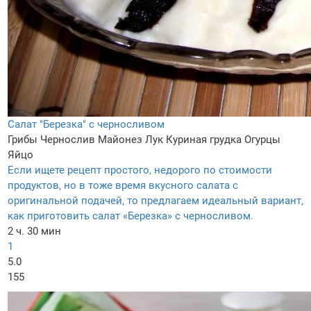
Салат "Березка" с черносливом
Грибы
Чернослив
Майонез
Лук
Куриная грудка
Огурцы
Яйцо
Если ищете рецепт простого, недорого по стоимости
продуктов, но в тоже время вкусного салата с
оригинальной подачей, то предлагаем идеальный вариант,
как приготовить салат «Березка» с черносливом.
2 ч. 30 мин
1
5.0
155