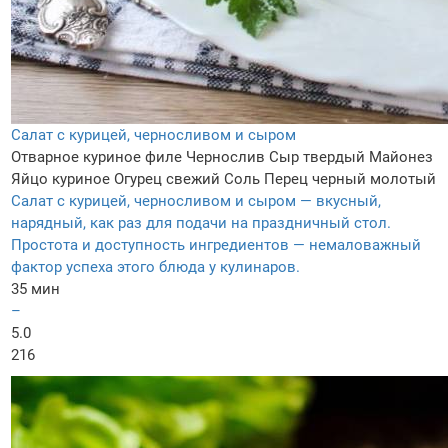
Салат с курицей, черносливом и сыром
Отварное куриное филе
Чернослив
Сыр твердый
Майонез
Яйцо куриное
Огурец свежий
Соль
Перец черный молотый
Салат с курицей, черносливом и сыром — вкусный,
нарядный, как раз для подачи на праздничный стол.
Простота и доступность ингредиентов — немаловажный
фактор успеха этого блюда у кулинаров.
35 мин
–
5.0
216