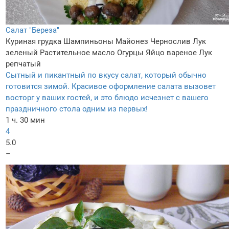
Салат "Береза"
Куриная грудка
Шампиньоны
Майонез
Чернослив
Лук
зеленый
Растительное масло
Огурцы
Яйцо вареное
Лук
репчатый
Сытный и пикантный по вкусу салат, который обычно
готовится зимой. Красивое оформление салата вызовет
восторг у ваших гостей, и это блюдо исчезнет с вашего
праздничного стола одним из первых!
1 ч. 30 мин
4
5.0
–