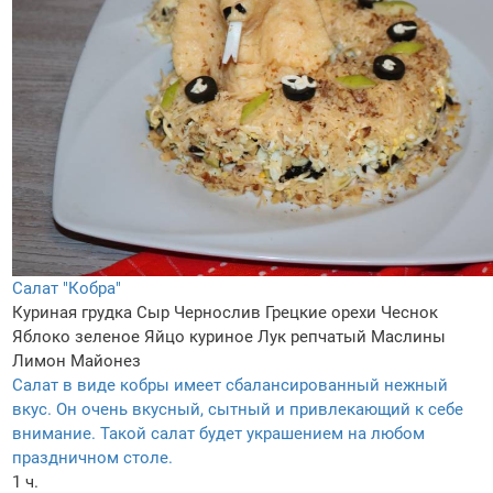
Салат "Кобра"
Куриная грудка
Сыр
Чернослив
Грецкие орехи
Чеснок
Яблоко зеленое
Яйцо куриное
Лук репчатый
Маслины
Лимон
Майонез
Салат в виде кобры имеет сбалансированный нежный
вкус. Он очень вкусный, сытный и привлекающий к себе
внимание. Такой салат будет украшением на любом
праздничном столе.
1 ч.