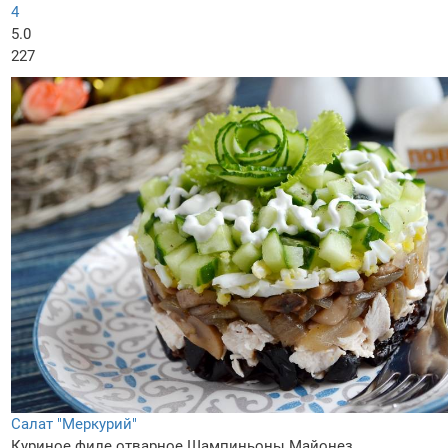
4
5.0
227
Салат "Меркурий"
Куриное филе отварное
Шампиньоны
Майонез