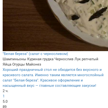
"Белая береза" (салат с черносливом)
Шампиньоны
Куриная грудка
Чернослив
Лук репчатый
Яйца
Огурцы
Майонез
Хороший праздничный стол не обходится без вкусного и
красивого салата. Именно таким является многослойный
салат "Белая береза". Красивое оформление и
насыщенный вкус — главные составляющие закуски!
2 ч.
1
5.0
89