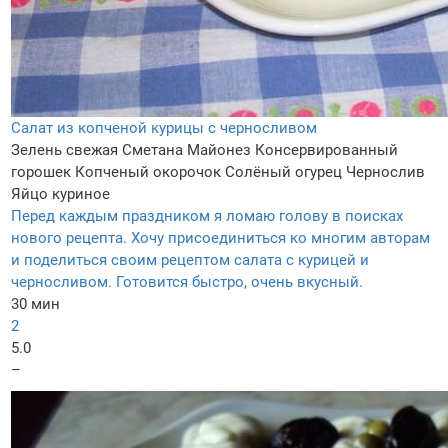
Салат из копченой курицы с черносливом
Зелень свежая
Сметана
Майонез
Консервированный
горошек
Копченый окорочок
Солёный огурец
Чернослив
Яйцо куриное
Перед каждым праздником я ломаю голову в поисках
нового рецепта. Хочу присоединиться ко многим авторам
и поделиться своим рецептом салата с курицей и
черносливом. Готовится быстро, очень вкусный.
30 мин
2
5.0
–