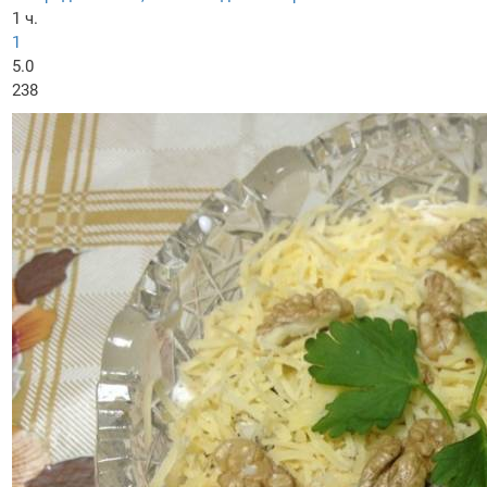
1 ч.
1
5.0
238