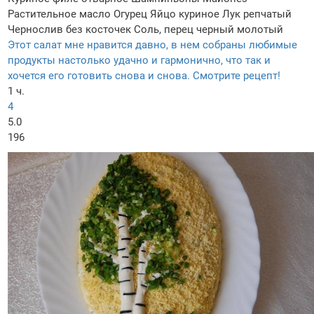
Растительное масло
Огурец
Яйцо куриное
Лук репчатый
Чернослив без косточек
Соль, перец черный молотый
Этот салат мне нравится давно, в нем собраны любимые
продукты настолько удачно и гармонично, что так и
хочется его готовить снова и снова. Смотрите рецепт!
1 ч.
4
5.0
196