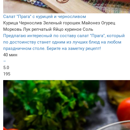
Салат "Прага" с курицей и черносливом
Курица
Чернослив
Зеленый горошек
Майонез
Огурец
Морковь
Лук репчатый
Яйцо куриное
Соль
Предлагаю интересный по составу салат "Прага", который
по достоинству станет одним из лучших блюд на любом
праздничном столе. Берите на заметку рецепт!
40 мин
–
5.0
195