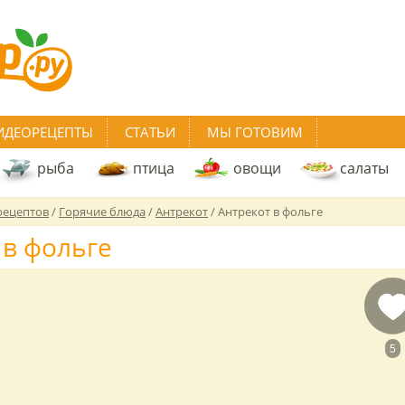
ИДЕОРЕЦЕПТЫ
СТАТЬИ
МЫ ГОТОВИМ
рыба
птица
овощи
салаты
рецептов
/
Горячие блюда
/
Антрекот
/
Антрекот в фольге
 в фольге
5