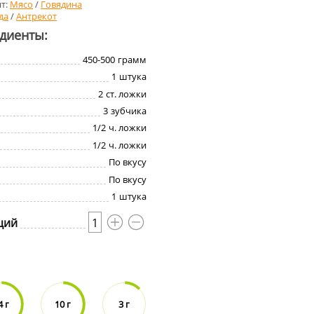
т:
Мясо
/
Говядина
да
/
Антрекот
едиенты:
450-500
грамм
1
штука
2
ст. ложки
3
зубчика
1/2
ч. ложки
1/2
ч. ложки
По вкусу
По вкусу
1
штука
ций
1
4 г
10 г
3 г