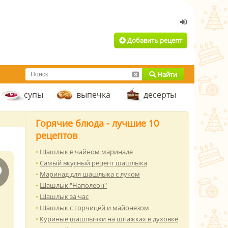
Добавить рецепт
Найти
супы
выпечка
десерты
Горячие блюда - лучшие 10
рецептов
Шашлык в чайном маринаде
Самый вкусный рецепт шашлыка
Маринад для шашлыка с луком
Шашлык "Наполеон"
Шашлык за час
Шашлык с горчицей и майонезом
Куриные шашлычки на шпажках в духовке