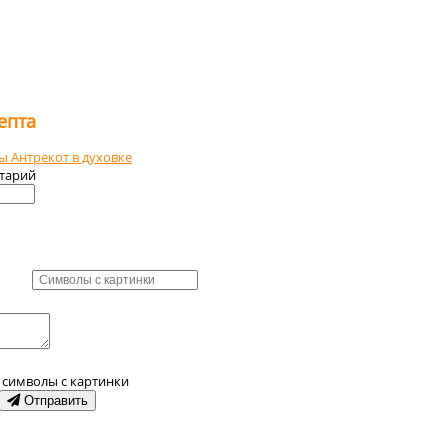
епта
ны
Антрекот в духовке
тарий
 символы с картинки
Отправить