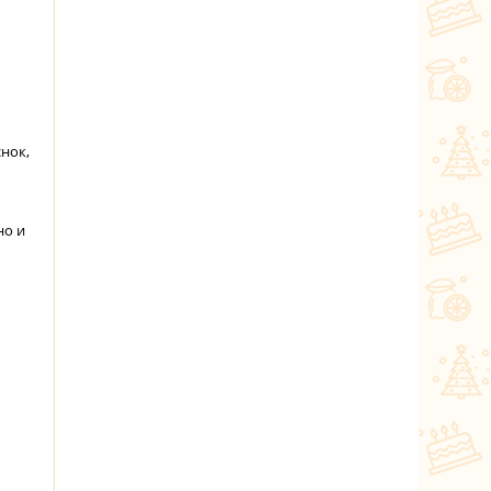
нок,
но и