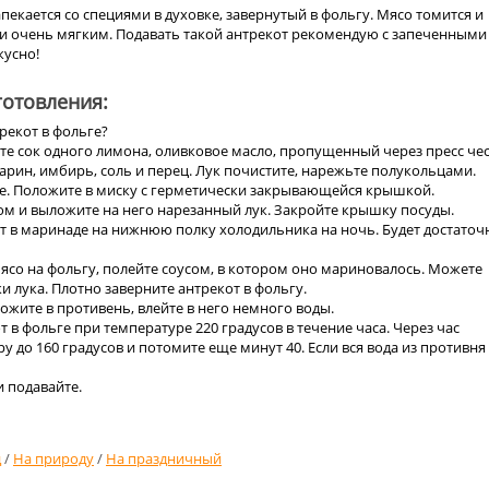
апекается со специями в духовке, завернутый в фольгу. Мясо томится и
и очень мягким. Подавать такой антрекот рекомендую с запеченными
кусно!
отовления:
рекот в фольге?
те сок одного лимона, оливковое масло, пропущенный через пресс чес
рин, имбирь, соль и перец. Лук почистите, нарежьте полукольцами.
те. Положите в миску с герметически закрывающейся крышкой.
сом и выложите на него нарезанный лук. Закройте крышку посуды.
от в маринаде на нижнюю полку холодильника на ночь. Будет достаточ
ясо на фольгу, полейте соусом, в котором оно мариновалось. Можете
 лука. Плотно заверните антрекот в фольгу.
ложите в противень, влейте в него немного воды.
т в фольге при температуре 220 градусов в течение часа. Через час
у до 160 градусов и потомите еще минут 40. Если вся вода из противня
 подавайте.
д
/
На природу
/
На праздничный