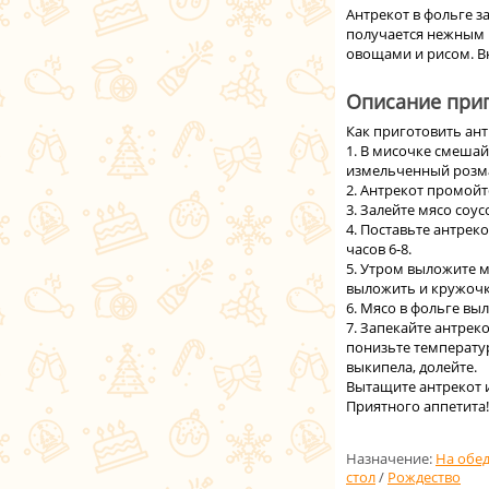
Антрекот в фольге з
получается нежным 
овощами и рисом. В
Описание приг
Как приготовить ант
1. В мисочке смешай
измельченный розма
2. Антрекот промой
3. Залейте мясо соу
4. Поставьте антрек
часов 6-8.
5. Утром выложите м
выложить и кружочки
6. Мясо в фольге вы
7. Запекайте антреко
понизьте температур
выкипела, долейте.
Вытащите антрекот и
Приятного аппетита!
Назначение:
На обе
стол
/
Рождество