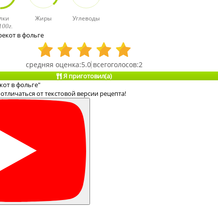
лки
Жиры
Углеводы
100г.
рекот в фольге
5.0
2
Я приготовил(а)
кот в фольге"
отличаться от текстовой версии рецепта!