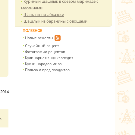
Куриный шашлык в соевом маринаде с
маслинами
Шашлык по-абхазски
Шашлык из баранины с овощами
ПОЛЕЗНОЕ
Новые рецепты
Случайный рецепт
Фотографии рецептов
Кулинарная энциклопедия
Кухни народов мира
Польза и вред продуктов
.2014
ь