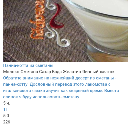
Панна-котта из сметаны
Молоко
Сметана
Сахар
Вода
Желатин
Яичный желток
Обратите внимание на нежнейший десерт из сметаны -
панна-котту! Дословный перевод этого лакомства с
итальянского языка звучит как «вареный крем». Вместо
сливок я буду использовать сметану.
5 ч.
11
5.0
226