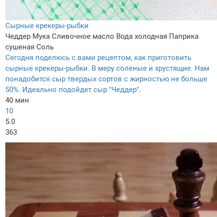
Сырные крекеры-рыбки
Чеддер
Мука
Сливочное масло
Вода холодная
Паприка
сушеная
Соль
Сегодня поделюсь с вами рецептом, как приготовить
сырные крекеры-рыбки. В меру соленые и хрустящие. Нам
понадобится сыр твердых сортов с жирностью не больше
50%. Идеально подойдет сыр "Чеддер".
40 мин
10
5.0
363