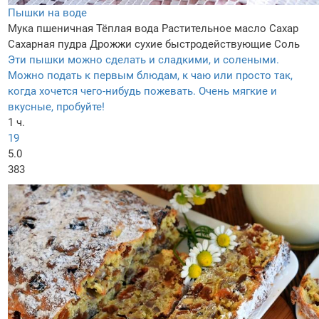
Пышки на воде
Мука пшеничная
Тёплая вода
Растительное масло
Сахар
Сахарная пудра
Дрожжи сухие быстродействующие
Соль
Эти пышки можно сделать и сладкими, и солеными.
Можно подать к первым блюдам, к чаю или просто так,
когда хочется чего-нибудь пожевать. Очень мягкие и
вкусные, пробуйте!
1 ч.
19
5.0
383