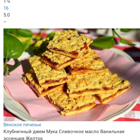
1 ч.
16
5.0
–
Венское печенье
Клубничный джем
Мука
Сливочное масло
Ванильная
эссенция
Желток