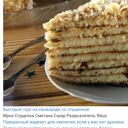
Быстрый торт на сковороде со сгущенкой
Мука
Сгущенка
Сметана
Сахар
Разрыхлитель
Яйцо
Прекрасный вариант для чаепития, если у вас нет духовки.