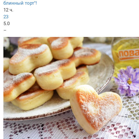
блинный торт"!
12 ч.
23
5.0
–