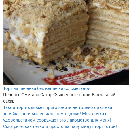
Торт из печенья без выпечки со сметаной
Печенье
Сметана
Сахар
Очищенные орехи
Ванильный
сахар
Такой тортик может приготовить не только опытная
хозяйка, но и маленькие помощники! Моя дочка с
удовольствием сооружает это лакомство для меня!
Смотрите, как легко и просто за пару минут торт готов!