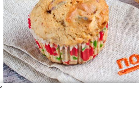
×
Полезные маффины для детей
Сахар
Клюква вяленая
Мука цельнозерновая
Хлопья
овсяные
Масло оливковое
Молоко
Семена льна
Разрыхлитель
Яйцо
Яблоко
Маффины замешиваются на цельнозерновой муке с
клюквой, яблоком, семенами льна, минимум сахара.