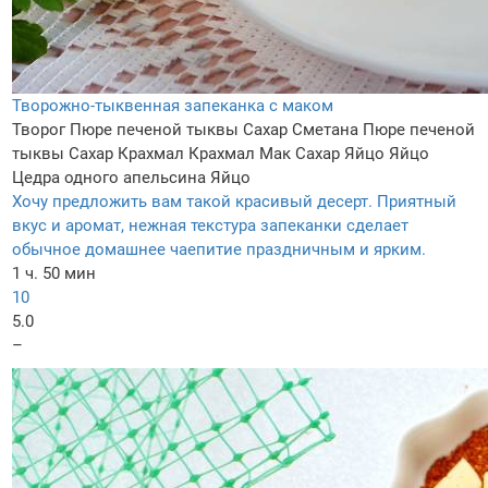
Творожно-тыквенная запеканка с маком
Творог
Пюре печеной тыквы
Сахар
Сметана
Пюре печеной
тыквы
Сахар
Крахмал
Крахмал
Мак
Сахар
Яйцо
Яйцо
Цедра одного апельсина
Яйцо
Хочу предложить вам такой красивый десерт. Приятный
вкус и аромат, нежная текстура запеканки сделает
обычное домашнее чаепитие праздничным и ярким.
1 ч. 50 мин
10
5.0
–