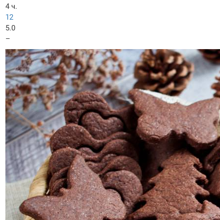
4 ч.
12
5.0
–