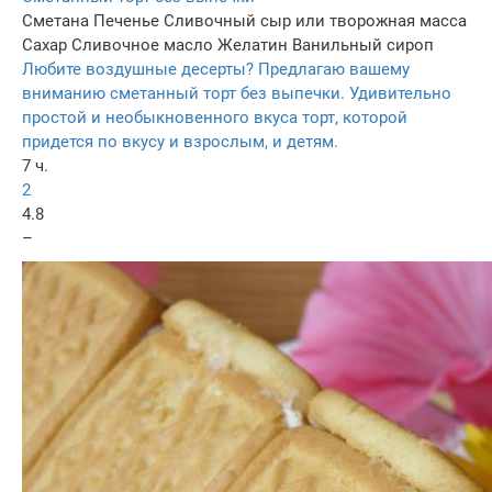
Сметана
Печенье
Сливочный сыр или творожная масса
Сахар
Сливочное масло
Желатин
Ванильный сироп
Любите воздушные десерты? Предлагаю вашему
вниманию сметанный торт без выпечки. Удивительно
простой и необыкновенного вкуса торт, которой
придется по вкусу и взрослым, и детям.
7 ч.
2
4.8
–