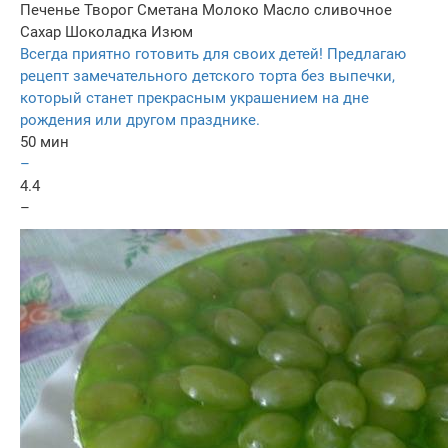
Печенье
Творог
Сметана
Молоко
Масло сливочное
Сахар
Шоколадка
Изюм
Всегда приятно готовить для своих детей! Предлагаю
рецепт замечательного детского торта без выпечки,
который станет прекрасным украшением на дне
рождения или другом празднике.
50 мин
–
4.4
–