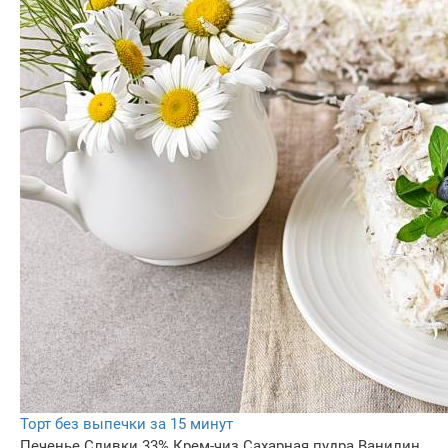
Торт без выпечки за 15 минут
Печенье
Сливки 33%
Крем-чиз
Сахарная пудра
Ванилин