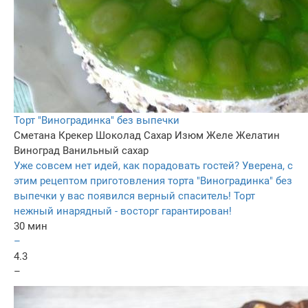
Торт "Виноградинка" без выпечки
Сметана
Крекер
Шоколад
Сахар
Изюм
Желе
Желатин
Виноград
Ванильный сахар
Уже совсем нет идей, как порадовать гостей? Уверена, с
этим рецептом приготовления торта "Виноградинка" без
выпечки у вас появился верный спаситель! Торт
нежный инарядный - восторг гарантирован!
30 мин
–
4.3
–