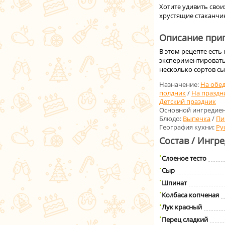
Хотите удивить свои
хрустящие стаканчик
Описание приг
В этом рецепте есть
экспериментировать
несколько сортов сыр
Назначение:
На обе
полдник
/
На праздн
Детский праздник
Основной ингредиен
Блюдо:
Выпечка
/
Пи
География кухни:
Ру
Состав / Ингр
Слоеное тесто
Сыр
Шпинат
Колбаса копченая
Лук красный
Перец сладкий