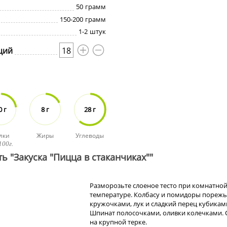
50
грамм
150-200
грамм
1-2
штук
ций
18
0 г
8 г
28 г
лки
Жиры
Углеводы
100г.
ь "Закуска "Пицца в стаканчиках""
Разморозьте слоеное тесто при комнатно
температуре. Колбасу и помидоры порежь
кружочками, лук и сладкий перец кубикам
Шпинат полосочками, оливки колечками.
на крупной терке.