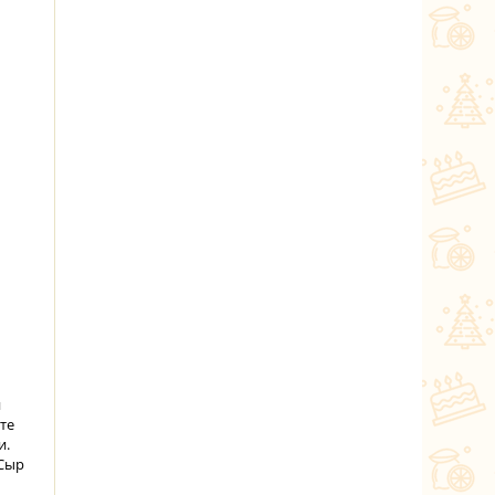
й
те
и.
 Сыр