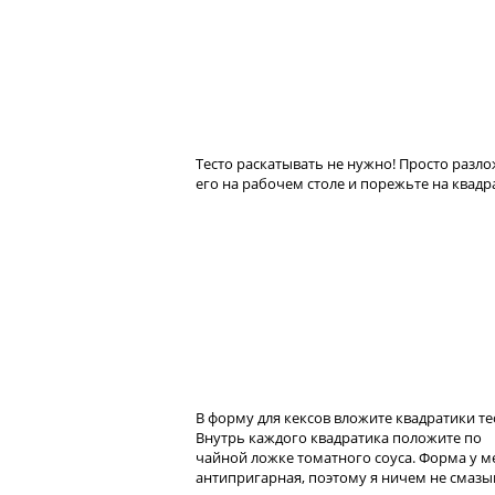
Тесто раскатывать не нужно! Просто разл
его на рабочем столе и порежьте на квадр
В форму для кексов вложите квадратики те
Внутрь каждого квадратика положите по
чайной ложке томатного соуса. Форма у м
антипригарная, поэтому я ничем не смазы