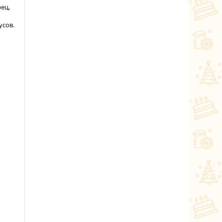
рец,
усов.