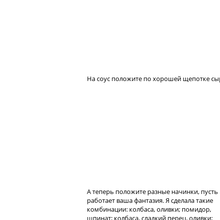
На соус положите по хорошей щепотке сы
А теперь положите разные начинки, пусть
работает ваша фантазия. Я сделала такие
комбинации: колбаса, оливки; помидор,
шпинат; колбаса, сладкий перец, оливки;