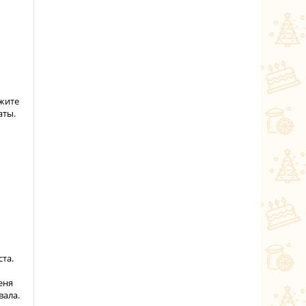
ожите
аты.
ста.
еня
вала.