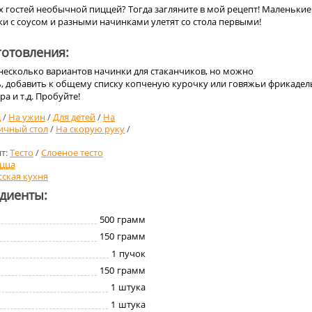
х гостей необычной пиццей? Тогда загляните в мой рецепт! Маленькие
и с соусом и разными начинками улетят со стола первыми!
отовления:
 несколько вариантов начинки для стаканчиков, но можно
, добавить к общему списку копченую курочку или говяжьи фрикадел
а и т.д. Пробуйте!
д
/
На ужин
/
Для детей
/
На
ичный стол
/
На скорую руку
/
т:
Тесто
/
Слоеное тесто
цца
сская кухня
едиенты:
500
грамм
150
грамм
1
пучок
150
грамм
1
штука
1
штука