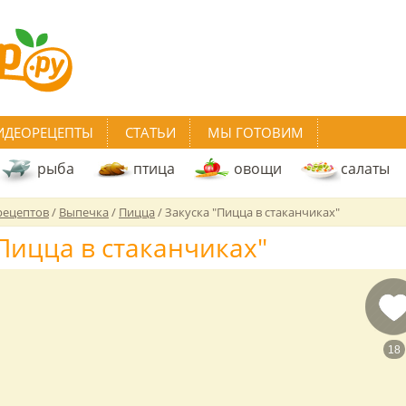
ИДЕОРЕЦЕПТЫ
СТАТЬИ
МЫ ГОТОВИМ
рыба
птица
овощи
салаты
рецептов
/
Выпечка
/
Пицца
/
Закуска "Пицца в стаканчиках"
"Пицца в стаканчиках"
18