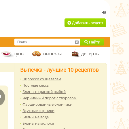
Добавить рецепт
Найти
супы
выпечка
десерты
Выпечка - лучшие 10 рецептов
Пирожки со щавелем
Постные кексы
Блины с красной рыбой
Черничный пирог с творогом
Фаршированные блинчики
Вкусные сырники
Блины на воде
Блины на молоке