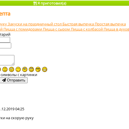
Я приготовил(а)
епта
руку
Закуски на праздничный стол
Быстрая выпечка
Простая выпечка
ей
Пицца с помидорами
Пицца с сыром
Пицца с колбасой
Пицца в духо
тарий
 символы с картинки
Отправить
1.12.2019 04:25
етки на скорую руку