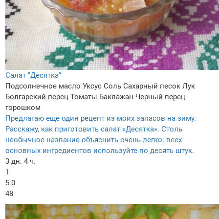
Салат "Десятка"
Подсолнечное масло
Уксус
Соль
Сахарный песок
Лук
Болгарский перец
Томаты
Баклажан
Черный перец
горошком
Предлагаю еще один рецепт из моих запасов на зиму.
Расскажу, как приготовить салат «Десятка». Столь
необычное название объяснить очень легко: всех
основных ингредиентов используйте по десять штук.
3 дн. 4 ч.
1
5.0
48