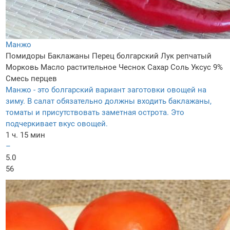
Манжо
Помидоры
Баклажаны
Перец болгарский
Лук репчатый
Морковь
Масло растительное
Чеснок
Сахар
Соль
Уксус 9%
Смесь перцев
Манжо - это болгарский вариант заготовки овощей на
зиму. В салат обязательно должны входить баклажаны,
томаты и присутствовать заметная острота. Это
подчеркивает вкус овощей.
1 ч. 15 мин
–
5.0
56