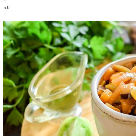
–
5.0
–