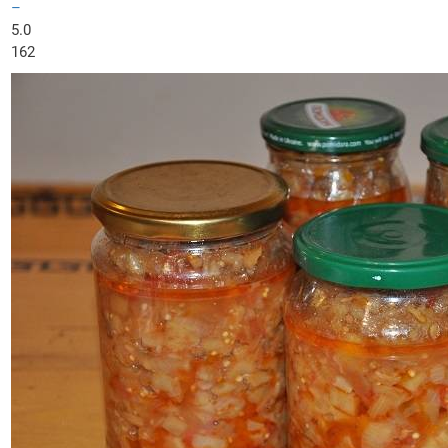
–
5.0
162