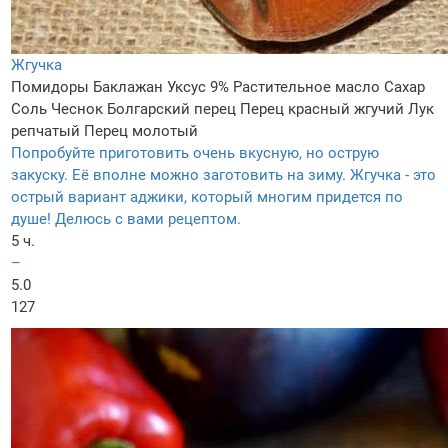
Жгучка
Помидоры
Баклажан
Уксус 9%
Растительное масло
Сахар
Соль
Чеснок
Болгарский перец
Перец красный жгучий
Лук
репчатый
Перец молотый
Попробуйте приготовить очень вкусную, но острую
закуску. Её вполне можно заготовить на зиму. Жгучка - это
острый вариант аджики, который многим придется по
душе! Делюсь с вами рецептом.
5 ч.
–
5.0
127