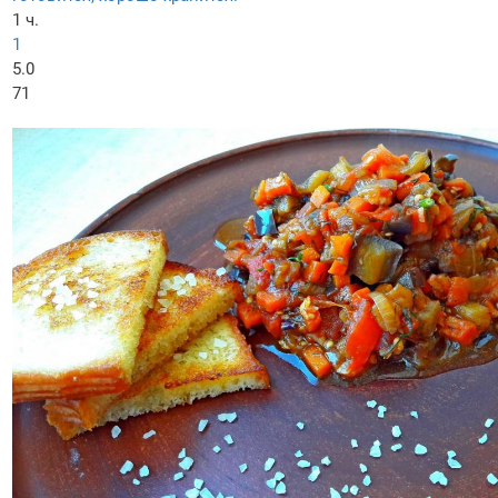
1 ч.
1
5.0
71