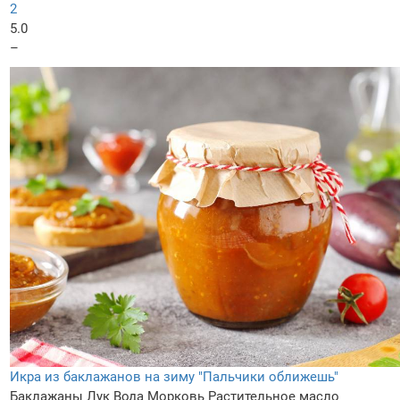
2
5.0
–
Икра из баклажанов на зиму "Пальчики оближешь"
Баклажаны
Лук
Вода
Морковь
Растительное масло