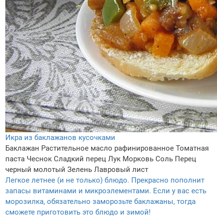
Икра из баклажанов кусочками
Баклажан
Растительное масло рафинированное
Томатная
паста
Чеснок
Сладкий перец
Лук
Морковь
Соль
Перец
черный молотый
Зелень
Лавровый лист
Легкое летнее (и не только) блюдо. Прекрасно пополнит
запасы витаминами и микроэлементами. Если у вас есть
морозилка, обязательно заморозьте баклажаны, тогда
сможете приготовить это блюдо и зимой!