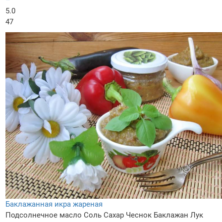
5.0
47
Баклажанная икра жареная
Подсолнечное масло
Соль
Сахар
Чеснок
Баклажан
Лук