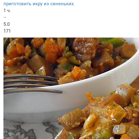
приготовить икру из синеньких.
1 ч.
–
5.0
171