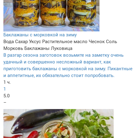
Баклажаны с морковкой на зиму
Вода
Сахар
Уксус
Растительное масло
Чеснок
Соль
Морковь
Баклажаны
Луковица
В разгар сезона заготовок возьмите на заметку очень
удачный и совершенно несложный вариант, как
приготовить баклажаны с морковкой на зиму. Пикантные
и аппетитные, их обязательно стоит попробовать.
1 ч.
1
5.0
–