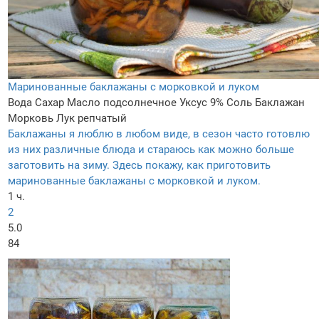
Маринованные баклажаны с морковкой и луком
Вода
Сахар
Масло подсолнечное
Уксус 9%
Соль
Баклажан
Морковь
Лук репчатый
Баклажаны я люблю в любом виде, в сезон часто готовлю
из них различные блюда и стараюсь как можно больше
заготовить на зиму. Здесь покажу, как приготовить
маринованные баклажаны с морковкой и луком.
1 ч.
2
5.0
84