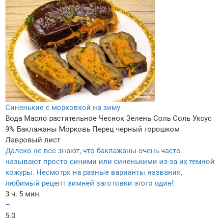
Синенькие с морковкой на зиму
Вода
Масло растительное
Чеснок
Зелень
Соль
Соль
Уксус
9%
Баклажаны
Морковь
Перец черный горошком
Лавровый лист
Далеко не все знают, что баклажаны очень часто
называют просто синими или синенькими из-за их темной
кожуры. Несмотря на разные варианты названия,
любимый рецепт зимней заготовки этого один!
3 ч. 5 мин
–
5.0