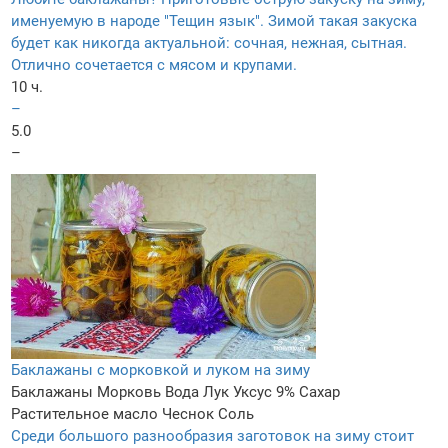
именуемую в народе "Тещин язык". Зимой такая закуска
будет как никогда актуальной: сочная, нежная, сытная.
Отлично сочетается с мясом и крупами.
10 ч.
–
5.0
–
Баклажаны с морковкой и луком на зиму
Баклажаны
Морковь
Вода
Лук
Уксус 9%
Сахар
Растительное масло
Чеснок
Соль
Среди большого разнообразия заготовок на зиму стоит