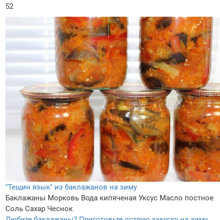
52
"Тещин язык" из баклажанов на зиму
Баклажаны
Морковь
Вода кипяченая
Уксус
Масло постное
Соль
Сахар
Чеснок
Любите баклажаны? Приготовьте острую закуску на зиму,