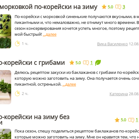
морковкой по-корейски на зиму
3
5.0
По-корейски с морковкой синенькие получаются вкусными, в 
пикантными и, что немаловажно, не отнимут много времени. В
сезон консервирования хочется успеть многое, поэтому рецеп
мой быстрый!
1 ч.
Вика Василенко
12.08
о-корейски с грибами
1
5.0
Делюсь рецептом закуски из баклажанов с грибами по-корейск
которую можно заготовить на зиму. Она получается очень соч
пикантной, остренькой.
2 ч.
Катерина
28.08
-корейски на зиму без
1
5.0
и
Пока сезон, спешу поделиться рецептом баклажанов по-корейс
которые можно заготовить на зиму. Мне он нравится тем, что 