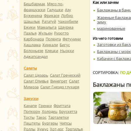
Как или зачем
Бешбармак
Мясо по-
французски
Галушки
Азу
Баклажаны в банк
Буженина
Фрикасе
Лобио
Жареные баклажа
Шашлык
Рататуй
Чахохбили
зиму
Ежики
Мамалыга
Шаурма
маринованные
Паэлья
Жульен
Ризотто
Из чего готовим
Карбонара
Полента
Фетучини
Заготовки из бак
Хашлама
Хинкали
Бигус
Болоньезе
Клецки
Ньокки
Баклажаны с мор
Аджапсандал
Кабачки с баклаж
Салаты
СОРТИРОВКА:
ПО ДА
Салат Цезарь
Салат Греческий
Салат Оливье
Винегрет
Салат
Баклажаны п
Мимоза
Салат Гнездо глухаря
Закуски
Канапе
Гренки
Фриттата
Попкорн
Холодец
Брускетта
Тосты
Такос
Тарталетки
Паштеты
Бургеры
Чипсы
Роллы
Хумус
Хот-дог
Тортилья