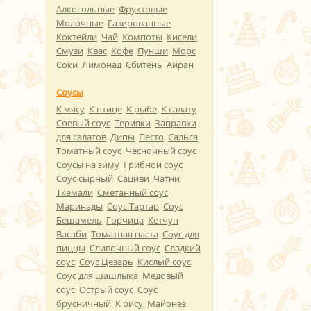
Алкогольные
Фруктовые
Молочные
Газированные
Коктейли
Чай
Компоты
Кисели
Смузи
Квас
Кофе
Пунши
Морс
Соки
Лимонад
Сбитень
Айран
Соусы
К мясу
К птице
К рыбе
К салату
Соевый соус
Терияки
Заправки
для салатов
Дипы
Песто
Сальса
Томатный соус
Чесночный соус
Соусы на зиму
Грибной соус
Соус сырный
Сациви
Чатни
Ткемали
Сметанный соус
Маринады
Соус Тартар
Соус
Бешамель
Горчица
Кетчуп
Васаби
Томатная паста
Соус для
пиццы
Сливочный соус
Сладкий
соус
Соус Цезарь
Кислый соус
Соус для шашлыка
Медовый
соус
Острый соус
Соус
брусничный
К рису
Майонез