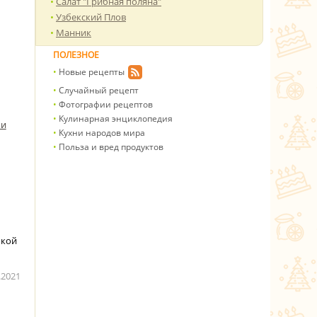
Салат "Грибная поляна"
Узбекский Плов
Манник
ПОЛЕЗНОЕ
Новые рецепты
Случайный рецепт
Фотографии рецептов
Кулинарная энциклопедия
ми
Кухни народов мира
Польза и вред продуктов
ькой
.2021