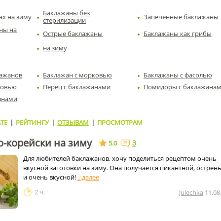
Баклажаны без
ах на зиму
Запеченные баклажаны
стерилизации
ны на
Острые баклажаны
Баклажаны как грибы
на зиму
лажанов
Баклажан с морковью
Баклажаны с фасолью
ковью
Перец с баклажанами
Помидоры с баклажана
анами
ТЕ
|
РЕЙТИНГУ
|
ОТЗЫВАМ
|
ПРОСМОТРАМ
о-корейски на зиму
3
5.0
Для любителей баклажанов, хочу поделиться рецептом очень
вкусной заготовки на зиму. Она получается пикантной, острен
и очень вкусной!
2 ч.
Julechka
11.08