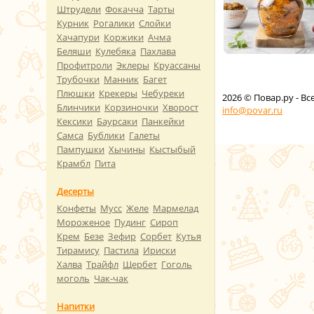
Штрудели
Фокачча
Тарты
Курник
Рогалики
Слойки
Хачапури
Коржики
Ачма
Беляши
Кулебяка
Пахлава
Профитроли
Эклеры
Круассаны
Трубочки
Манник
Багет
Плюшки
Крекеры
Чебуреки
2026
© Повар.ру - В
Блинчики
Корзиночки
Хворост
info@povar.ru
Кексики
Баурсаки
Панкейки
Самса
Бублики
Галеты
Пампушки
Хычины
Кыстыбый
Крамбл
Пита
Десерты
Конфеты
Мусс
Желе
Мармелад
Мороженое
Пудинг
Сироп
Крем
Безе
Зефир
Сорбет
Кутья
Тирамису
Пастила
Ириски
Халва
Трайфл
Щербет
Гоголь
моголь
Чак-чак
Напитки