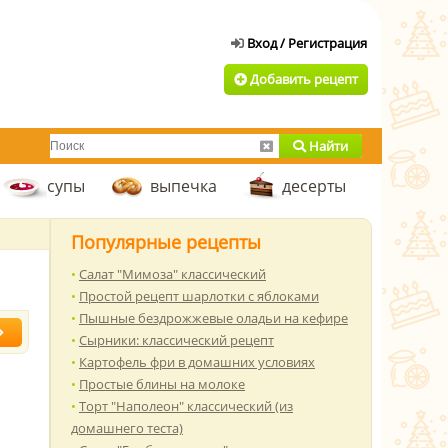
Добавить рецепт
Найти
супы
выпечка
десерты
Популярные рецепты
Салат "Мимоза" классический
Простой рецепт шарлотки с яблоками
Пышные бездрожжевые оладьи на кефире
Сырники: классический рецепт
Картофель фри в домашних условиях
Простые блины на молоке
Торт "Наполеон" классический (из
домашнего теста)