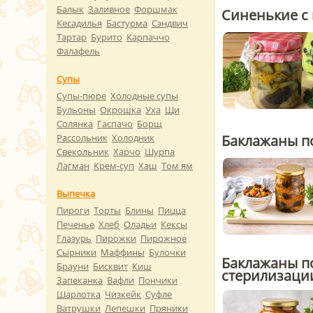
Балык
Заливное
Форшмак
Синенькие с 
Кесадилья
Бастурма
Сэндвич
Тартар
Бурито
Карпаччо
Фалафель
Супы
Супы-пюре
Холодные супы
Бульоны
Окрошка
Уха
Щи
Солянка
Гаспачо
Борщ
Баклажаны п
Рассольник
Холодник
Свекольник
Харчо
Шурпа
Лагман
Крем-суп
Хаш
Том ям
Выпечка
Пироги
Торты
Блины
Пицца
Печенье
Хлеб
Оладьи
Кексы
Глазурь
Пирожки
Пирожное
Сырники
Маффины
Булочки
Баклажаны по
Брауни
Бисквит
Киш
стерилизаци
Запеканка
Вафли
Пончики
Шарлотка
Чизкейк
Суфле
Ватрушки
Лепешки
Пряники