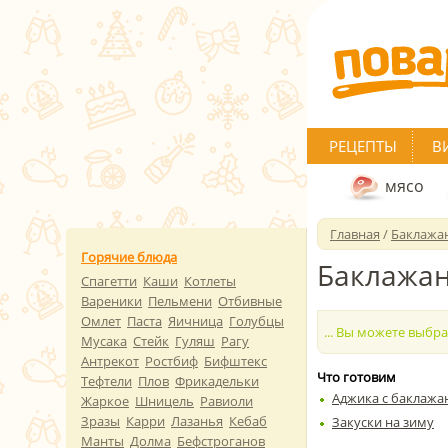
РЕЦЕПТЫ
В
мясо
Главная
/
Баклажа
Горячие блюда
Баклажан
Спагетти
Каши
Котлеты
Вареники
Пельмени
Отбивные
Омлет
Паста
Яичница
Голубцы
... Вы можете выбр
Мусака
Стейк
Гуляш
Рагу
Антрекот
Ростбиф
Бифштекс
Что готовим
Тефтели
Плов
Фрикадельки
Аджика с баклажа
Жаркое
Шницель
Равиоли
Зразы
Карри
Лазанья
Кебаб
Закуски на зиму
Манты
Долма
Бефстроганов