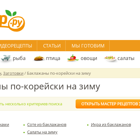
ИДЕОРЕЦЕПТЫ
СТАТЬИ
МЫ ГОТОВИМ
рыба
птица
овощи
салаты
н
,
Заготовки
/ Баклажаны по-корейски на зиму
ы по-корейски на зиму
ать несколько критериев поиска
ОТКРЫТЬ МАСТЕР РЕЦЕПТОВ
нами
Соте из баклажанов
Икра из баклажанов
Салаты на зиму