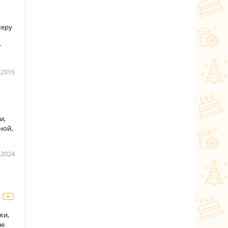
меру
т
.2016
и,
ной,
.2024
ки,
не