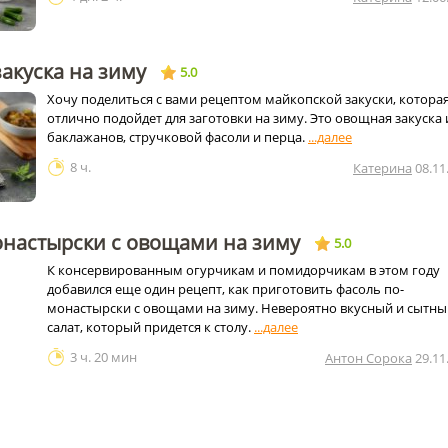
акуска на зиму
5.0
Хочу поделиться с вами рецептом майкопской закуски, котора
отлично подойдет для заготовки на зиму. Это овощная закуска 
баклажанов, стручковой фасоли и перца.
8 ч.
Катерина
08.11
онастырски с овощами на зиму
5.0
К консервированным огурчикам и помидорчикам в этом году
добавился еще один рецепт, как приготовить фасоль по-
монастырски с овощами на зиму. Невероятно вкусный и сытны
салат, который придется к столу.
3 ч. 20 мин
Антон Сорока
29.11