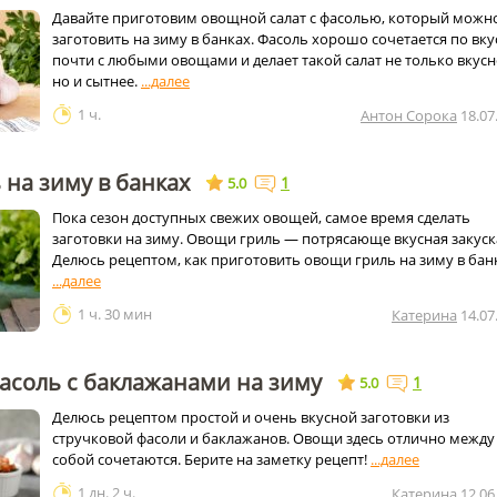
Давайте приготовим овощной салат с фасолью, который можн
заготовить на зиму в банках. Фасоль хорошо сочетается по вку
почти с любыми овощами и делает такой салат не только вкусн
но и сытнее.
1 ч.
Антон Сорока
18.07
на зиму в банках
1
5.0
Пока сезон доступных свежих овощей, самое время сделать
заготовки на зиму. Овощи гриль — потрясающе вкусная закуск
Делюсь рецептом, как приготовить овощи гриль на зиму в бан
1 ч. 30 мин
Катерина
14.07
асоль с баклажанами на зиму
1
5.0
Делюсь рецептом простой и очень вкусной заготовки из
стручковой фасоли и баклажанов. Овощи здесь отлично между
собой сочетаются. Берите на заметку рецепт!
1 дн. 2 ч.
Катерина
12.06