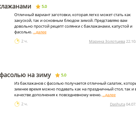
аклажанами
5.0
Отличный вариант заготовки, которая легко может стать как
закуской, так и основным блюдом зимой. Представляю вам
довольно простой рецепт солянки с баклажанами, капустой и
фасолью.
2 ч.
Марина Золотцева
22.10
 фасолью на зиму
5.0
Из баклажанов с фасолью получается отличный салатик, котор
зимнее время можно подавать как на праздничный стол, так и 
качестве дополнения к повседневному меню.
2 ч.
Dashuta
04.07