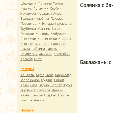
Штрудели
Фокачча
Тарты
Солянка с б
Курник
Рогалики
Слойки
Хачапури
Коржики
Ачма
Беляши
Кулебяка
Пахлава
Профитроли
Эклеры
Круассаны
Трубочки
Манник
Багет
Плюшки
Крекеры
Чебуреки
Блинчики
Корзиночки
Хворост
Кексики
Баурсаки
Панкейки
Самса
Бублики
Галеты
Пампушки
Хычины
Кыстыбый
Крамбл
Пита
Баклажаны с
Десерты
Конфеты
Мусс
Желе
Мармелад
Мороженое
Пудинг
Сироп
Крем
Безе
Зефир
Сорбет
Кутья
Тирамису
Пастила
Ириски
Халва
Трайфл
Щербет
Гоголь
моголь
Чак-чак
Напитки