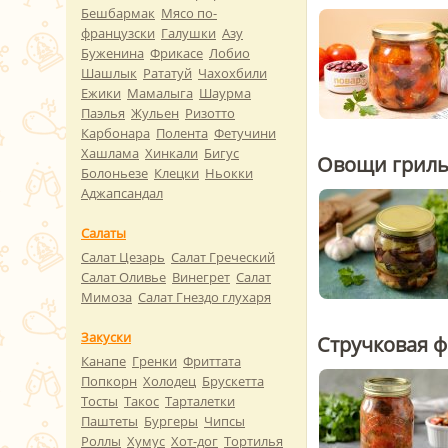
Бешбармак
Мясо по-
французски
Галушки
Азу
Буженина
Фрикасе
Лобио
Шашлык
Рататуй
Чахохбили
Ежики
Мамалыга
Шаурма
Паэлья
Жульен
Ризотто
Карбонара
Полента
Фетучини
Хашлама
Хинкали
Бигус
Овощи гриль 
Болоньезе
Клецки
Ньокки
Аджапсандал
Салаты
Салат Цезарь
Салат Греческий
Салат Оливье
Винегрет
Салат
Мимоза
Салат Гнездо глухаря
Закуски
Стручковая ф
Канапе
Гренки
Фриттата
Попкорн
Холодец
Брускетта
Тосты
Такос
Тарталетки
Паштеты
Бургеры
Чипсы
Роллы
Хумус
Хот-дог
Тортилья