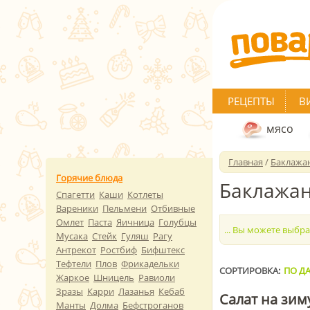
РЕЦЕПТЫ
В
мясо
Главная
/
Баклажа
Горячие блюда
Баклажан
Спагетти
Каши
Котлеты
Вареники
Пельмени
Отбивные
Омлет
Паста
Яичница
Голубцы
... Вы можете выбр
Мусака
Стейк
Гуляш
Рагу
Антрекот
Ростбиф
Бифштекс
Тефтели
Плов
Фрикадельки
СОРТИРОВКА:
ПО ДА
Жаркое
Шницель
Равиоли
Зразы
Карри
Лазанья
Кебаб
Салат на зим
Манты
Долма
Бефстроганов