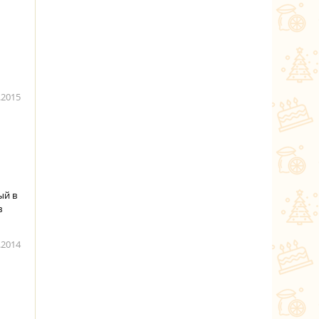
.2015
ый в
в
.2014