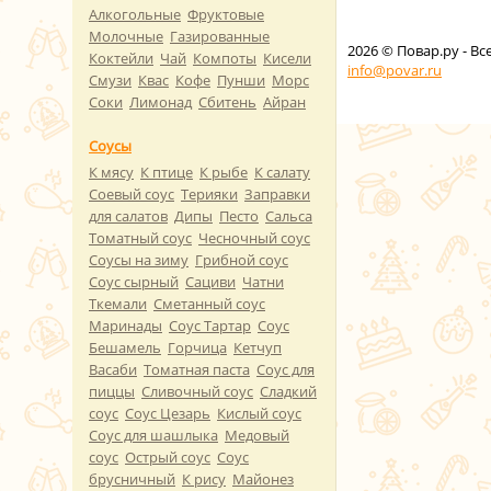
Алкогольные
Фруктовые
Молочные
Газированные
2026
© Повар.ру - В
Коктейли
Чай
Компоты
Кисели
info@povar.ru
Смузи
Квас
Кофе
Пунши
Морс
Соки
Лимонад
Сбитень
Айран
Соусы
К мясу
К птице
К рыбе
К салату
Соевый соус
Терияки
Заправки
для салатов
Дипы
Песто
Сальса
Томатный соус
Чесночный соус
Соусы на зиму
Грибной соус
Соус сырный
Сациви
Чатни
Ткемали
Сметанный соус
Маринады
Соус Тартар
Соус
Бешамель
Горчица
Кетчуп
Васаби
Томатная паста
Соус для
пиццы
Сливочный соус
Сладкий
соус
Соус Цезарь
Кислый соус
Соус для шашлыка
Медовый
соус
Острый соус
Соус
брусничный
К рису
Майонез