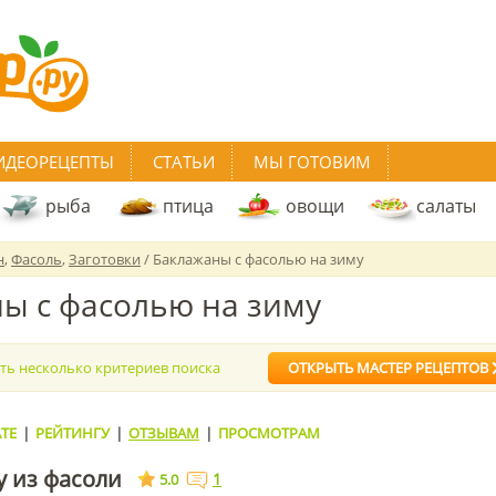
ИДЕОРЕЦЕПТЫ
СТАТЬИ
МЫ ГОТОВИМ
рыба
птица
овощи
салаты
н
,
Фасоль
,
Заготовки
/ Баклажаны с фасолью на зиму
ы с фасолью на зиму
ать несколько критериев поиска
ОТКРЫТЬ МАСТЕР РЕЦЕПТОВ
ТЕ
|
РЕЙТИНГУ
|
ОТЗЫВАМ
|
ПРОСМОТРАМ
у из фасоли
1
5.0