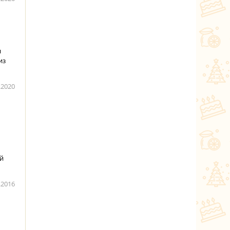
я
из
.2020
й
.2016