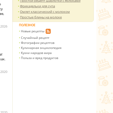
Простой рецепт шарлотки с яблоками
о
Фрикадельки для супа
су
Омлет классический с молоком
ее,
Простые блины на молоке
ПОЛЕЗНОЕ
.2026
Новые рецепты
Случайный рецепт
Фотографии рецептов
Кулинарная энциклопедия
Кухни народов мира
а!
Польза и вред продуктов
ках.
.2020
.2020