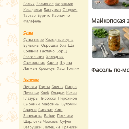
Балык
Заливное
Форшмак
Кесадилья
Бастурма
Сэндвич
Тартар
Бурито
Карпаччо
Майкопская з
Фалафель
Супы
Супы-пюре
Холодные супы
Бульоны
Окрошка
Уха
Щи
Солянка
Гаспачо
Борщ
Рассольник
Холодник
Свекольник
Харчо
Шурпа
Лагман
Крем-суп
Хаш
Том ям
Фасоль по-м
Выпечка
Пироги
Торты
Блины
Пицца
Печенье
Хлеб
Оладьи
Кексы
Глазурь
Пирожки
Пирожное
Сырники
Маффины
Булочки
Брауни
Бисквит
Киш
Запеканка
Вафли
Пончики
Шарлотка
Чизкейк
Суфле
Ватрушки
Лепешки
Пряники