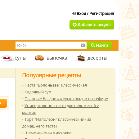
Добавить рецепт
Найти
супы
выпечка
десерты
Популярные рецепты
Паста "Болоньезе" классическая
Кудрявый суп
Пышные бездрожжевые оладьи на кефире
Универсальное тесто для пельменей и
мантов
Торт "Наполеон" классический (из
домашнего теста)
Шампиньоны в духовке