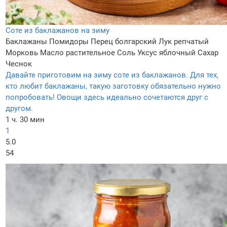
Соте из баклажанов на зиму
Баклажаны
Помидоры
Перец болгарский
Лук репчатый
Морковь
Масло растительное
Соль
Уксус яблочный
Сахар
Чеснок
Давайте приготовим на зиму соте из баклажанов. Для тех,
кто любит баклажаны, такую заготовку обязательно нужно
попробовать! Овощи здесь идеально сочетаются друг с
другом.
1 ч. 30 мин
1
5.0
54