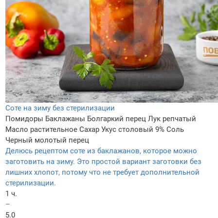
Соте на зиму без стерилизации
Помидоры
Баклажаны
Болгаркий перец
Лук репчатый
Масло растительное
Сахар
Укус столовый 9%
Соль
Черный молотый перец
Делюсь рецептом соте из баклажанов, которое можно
заготовить на зиму. Это простой вариант заготовки без
лишних хлопот, потому что не требует дополнительной
стерилизации.
1 ч.
–
5.0