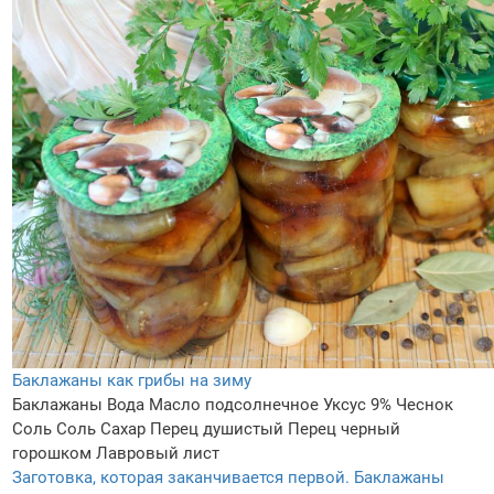
Баклажаны как грибы на зиму
Баклажаны
Вода
Масло подсолнечное
Уксус 9%
Чеснок
Соль
Соль
Сахар
Перец душистый
Перец черный
горошком
Лавровый лист
Заготовка, которая заканчивается первой. Баклажаны