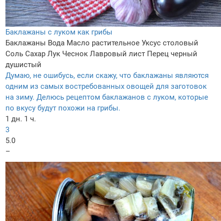
Баклажаны с луком как грибы
Баклажаны
Вода
Масло растительное
Уксус столовый
Соль
Сахар
Лук
Чеснок
Лавровый лист
Перец черный
душистый
Думаю, не ошибусь, если скажу, что баклажаны являются
одним из самых востребованных овощей для заготовок
на зиму. Делюсь рецептом баклажанов с луком, которые
по вкусу будут похожи на грибы.
1 дн. 1 ч.
3
5.0
–