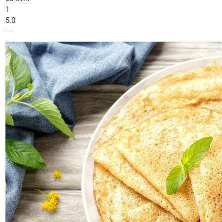
1
5.0
–