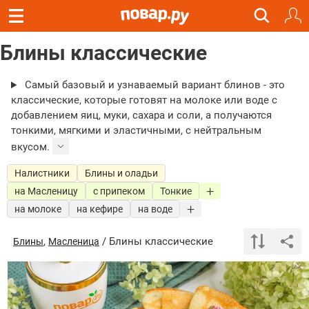
Блины классические
Самый базовый и узнаваемый вариант блинов - это
классические, которые готовят на молоке или воде с
добавлением яиц, муки, сахара и соли, а получаются
тонкими, мягкими и эластичными, с нейтральным
вкусом.
Налистники
Блины и оладьи
на Масленицу
с припеком
Тонкие
на молоке
на кефире
на воде
,
/ Блины классические
Блины
Масленица