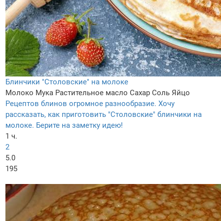
Блинчики "Столовские" на молоке
Молоко
Мука
Растительное масло
Сахар
Соль
Яйцо
Рецептов блинов огромное разнообразие. Хочу
рассказать, как приготовить "Столовские" блинчики на
молоке. Берите на заметку идею!
1 ч.
2
5.0
195