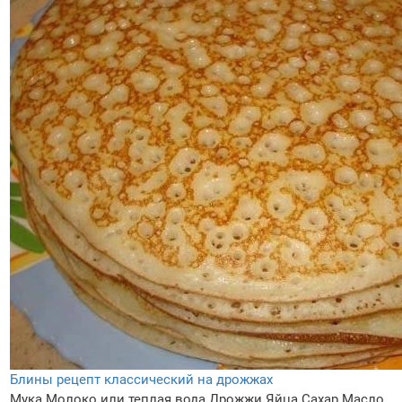
Блины рецепт классический на дрожжах
Мука
Молоко или теплая вода
Дрожжи
Яйца
Сахар
Масло