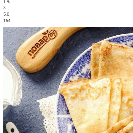
1 ч.
3
5.0
164