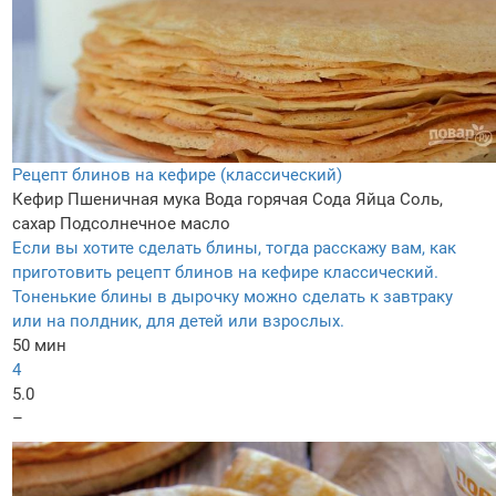
Рецепт блинов на кефире (классический)
Кефир
Пшеничная мука
Вода горячая
Сода
Яйца
Соль,
сахар
Подсолнечное масло
Если вы хотите сделать блины, тогда расскажу вам, как
приготовить рецепт блинов на кефире классический.
Тоненькие блины в дырочку можно сделать к завтраку
или на полдник, для детей или взрослых.
50 мин
4
5.0
–