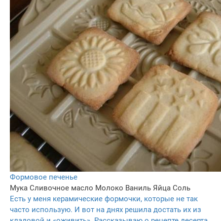
Формовое печенье
Мука
Сливочное масло
Молоко
Ваниль
Яйца
Соль
Есть у меня керамические формочки, которые не так
часто использую. И вот на днях решила достать их из
кладовой и «оживить». Рассказываю о рецепте десерта,