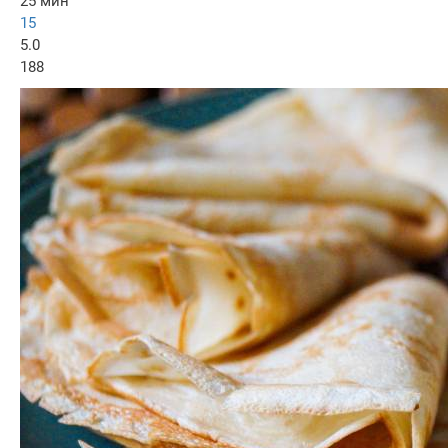
25 мин
15
5.0
188