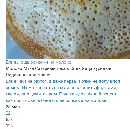
Блины с дырочками на молоке
Молоко
Мука
Сахарный песок
Соль
Яйца куриные
Подсолнечное масло
Блинчики не рвутся, и даже первый блин не получится
комом. Их можно есть сразу или начинить фруктами,
мясом, овощами, сыром. Подскажу отличный рецепт,
как приготовить блины с дырочками на молоке.
25 мин
22
5.0
138