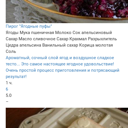
Пирог "Ягодные пуфы"
Ягоды
Мука пшеничная
Молоко
Сок апельсиновый
Сахар
Масло сливочное
Сахар
Крахмал
Разрыхлитель
Цедра апельсина
Ванильный сахар
Корица молотая
Соль
Ароматный, сочный слой ягод и воздушное сладкое
тесто... Это самое настоящее ягодное удовольствие!
Очень простой процесс приготовления и потрясающий
результат!
1 ч.
6
5.0
–