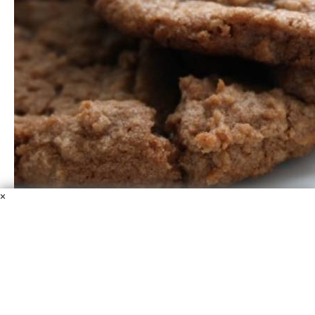
×
Печенье с Нутеллой
Мука
Сахар
Нутелла
Сливочное масло
Молоко
Сода
Разрыхлитель
Соль
Яйца
Будьте осторожны, ведь после первого же кусочка вам
сразу захочется съесть еще и еще. Вы станете зависимы
от этого лакомства. Расскажу о вкуснейшем рецепте,
как приготовить печенье с Нутеллой.
1 ч. 20 мин