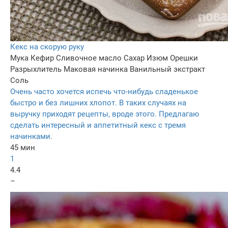
Кекс на скорую руку
Мука
Кефир
Сливочное масло
Сахар
Изюм
Орешки
Разрыхлитель
Маковая начинка
Ванильный экстракт
Соль
Очень часто хочется испечь что-нибудь сладенькое
быстро и без лишних хлопот. В таких случаях на
выручку приходят рецепты, вроде этого. Предлагаю
сделать интересный и аппетитный кекс с тремя
начинками.
45 мин
1
4.4
–