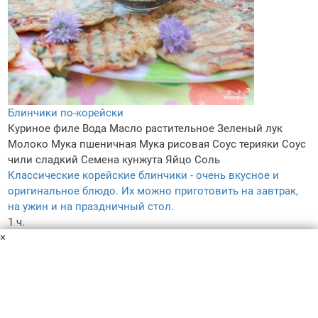
Блинчики по-корейски
Куриное филе
Вода
Масло растительное
Зеленый лук
Молоко
Мука пшеничная
Мука рисовая
Соус терияки
Соус
чили сладкий
Семена кунжута
Яйцо
Соль
Классические корейские блинчики - очень вкусное и
оригинальное блюдо. Их можно приготовить на завтрак,
на ужин и на праздничный стол.
1 ч.
×
–
5.0
–