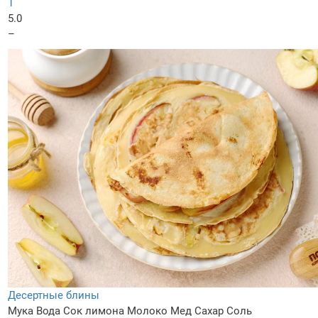
1
5.0
–
Десертные блины
Мука
Вода
Сок лимона
Молоко
Мед
Сахар
Соль