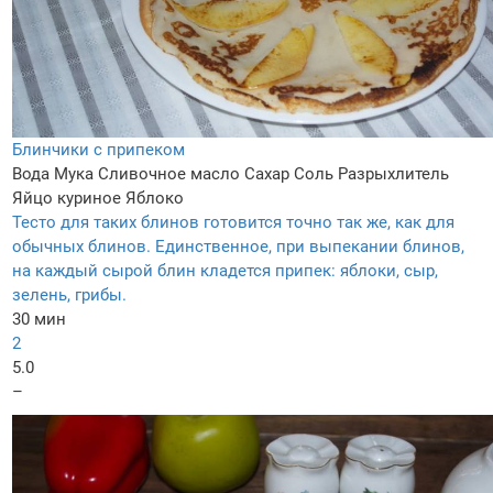
Блинчики с припеком
Вода
Мука
Сливочное масло
Сахар
Соль
Разрыхлитель
Яйцо куриное
Яблоко
Тесто для таких блинов готовится точно так же, как для
обычных блинов. Единственное, при выпекании блинов,
на каждый сырой блин кладется припек: яблоки, сыр,
зелень, грибы.
30 мин
2
5.0
–