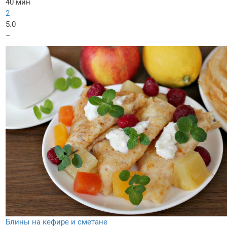
40 мин
2
5.0
–
Блины на кефире и сметане