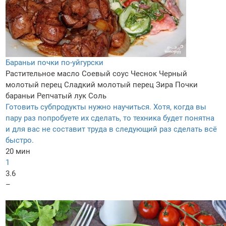
Бараньи почки по-уйгурски
Растительное масло
Соевый соус
Чеснок
Черный
молотый перец
Сладкий молотый перец
Зира
Почки
бараньи
Репчатый лук
Соль
Готовить субпродукты нужно научиться. Хотя, когда вы
пару раз попробуете их сделать, то техника будет понятна
и для вас не составит труда в следующий раз сделать всё
быстро.
20 мин
1
3.6
–