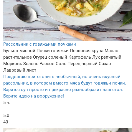
Рассольник с говяжьими почками
Бульон мясной
Почки говяжьи
Перловая крупа
Масло
растительное
Огурец соленый
Картофель
Лук репчатый
Морковь
Зелень
Рассол
Соль
Перец черный
Сахар
Лавровый лист
Предлагаю приготовить необычный, но очень вкусный
рассольник, в котором вместо мяса будут говяжьи почки.
Варится суп просто и прекрасно разнообразит ваш стол.
Берите идею на вооружение!
5 ч.
–
5.0
40