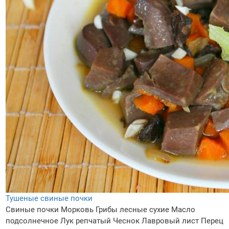
Тушеные свиные почки
Свиные почки
Морковь
Грибы лесные сухие
Масло
подсолнечное
Лук репчатый
Чеснок
Лавровый лист
Перец