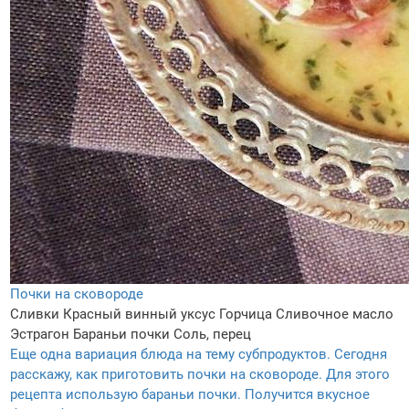
Почки на сковороде
Сливки
Красный винный уксус
Горчица
Сливочное масло
Эстрагон
Бараньи почки
Соль, перец
Еще одна вариация блюда на тему субпродуктов. Сегодня
расскажу, как приготовить почки на сковороде. Для этого
рецепта использую бараньи почки. Получится вкусное