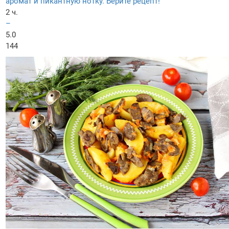
аромат и пикантную нотку. Берите рецепт!
2 ч.
–
5.0
144