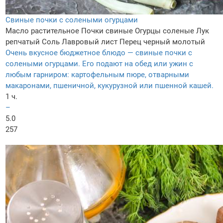
Свиные почки с солеными огурцами
Масло растительное
Почки свиные
Огурцы соленые
Лук
репчатый
Соль
Лавровый лист
Перец черный молотый
Очень вкусное бюджетное блюдо — свиные почки с
солеными огурцами. Его подают на обед или ужин с
любым гарниром: картофельным пюре, отварными
макаронами, пшеничной, кукурузной или пшенной кашей.
1 ч.
–
5.0
257