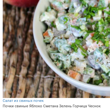
Салат из свиных почек
Почки свиные
Яблоко
Сметана
Зелень
Горчица
Чеснок