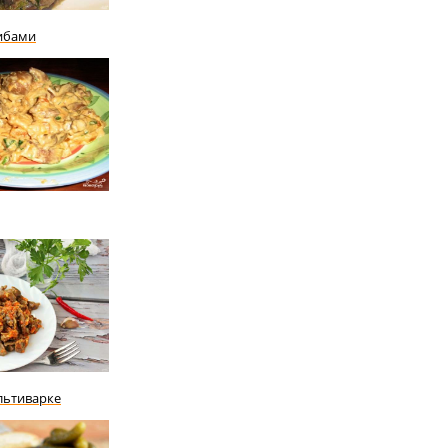
ибами
льтиварке