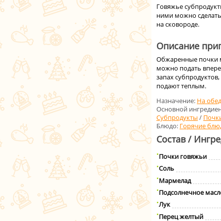
Говяжье субпродукты
ними можно сделать
на сковороде.
Описание приг
Обжаренные почки мо
можно подать впере
запах субпродуктов, 
подают теплым.
Назначение:
На обе
Основной ингредиен
Субпродукты
/
Почк
Блюдо:
Горячие блю
Состав / Ингр
Почки говяжьи
Соль
Мармелад
Подсолнечное масл
Лук
Перец желтый