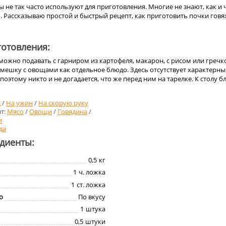
 не так часто используют для приготовления. Многие не знают, как и ч
. Рассказываю простой и быстрый рецепт, как приготовить почки гов
отовления:
жно подавать с гарниром из картофеля, макарон, с рисом или гречко
мешку с овощами как отдельное блюдо. Здесь отсутствует характерн
поэтому никто и не догадается, что же перед ним на тарелке. К столу 
д
/
На ужин
/
На скорую руку
т:
Мясо
/
Овощи
/
Говядина
/
и
да
едиенты:
0,5
кг
1
ч. ложка
1
ст. ложка
о
По вкусу
1
штука
0,5
штуки