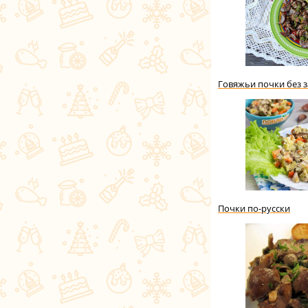
Говяжьи почки без 
Почки по-русски