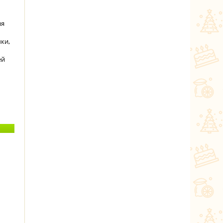
ия
ки,
ей