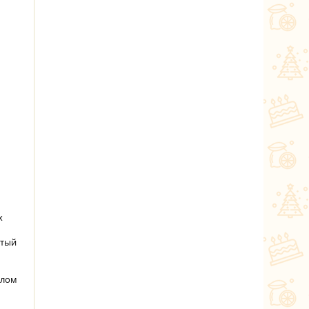
х
атый
слом