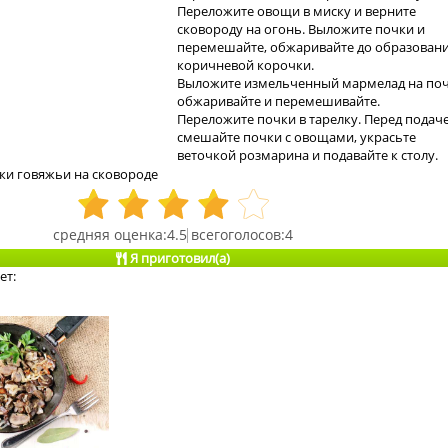
Переложите овощи в миску и верните
сковороду на огонь. Выложите почки и
перемешайте, обжаривайте до образован
коричневой корочки.
Выложите измельченный мармелад на поч
обжаривайте и перемешивайте.
Переложите почки в тарелку. Перед подач
смешайте почки с овощами, украсьте
веточкой розмарина и подавайте к столу.
ки говяжьи на сковороде
4.5
4
Я приготовил(а)
ет: