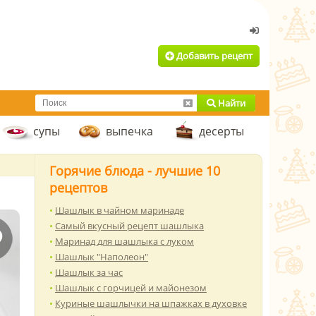
Добавить рецепт
Найти
супы
выпечка
десерты
Горячие блюда - лучшие 10
рецептов
Шашлык в чайном маринаде
Самый вкусный рецепт шашлыка
Маринад для шашлыка с луком
Шашлык "Наполеон"
Шашлык за час
Шашлык с горчицей и майонезом
Куриные шашлычки на шпажках в духовке