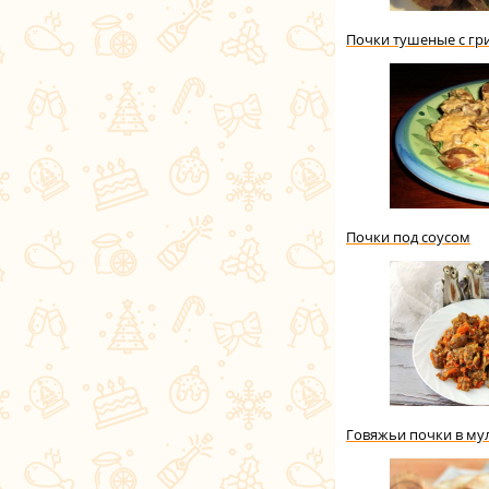
Почки тушеные с гр
Почки под соусом
Говяжьи почки в му