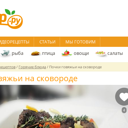
ИДЕОРЕЦЕПТЫ
СТАТЬИ
МЫ ГОТОВИМ
рыба
птица
овощи
салаты
рецептов
/
Горячие блюда
/
Почки говяжьи на сковороде
вяжьи на сковороде
4