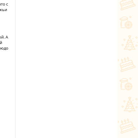
то с
яжьи
й. А
ый
блюдо