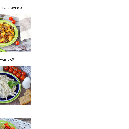
ные с луком
ртошкой