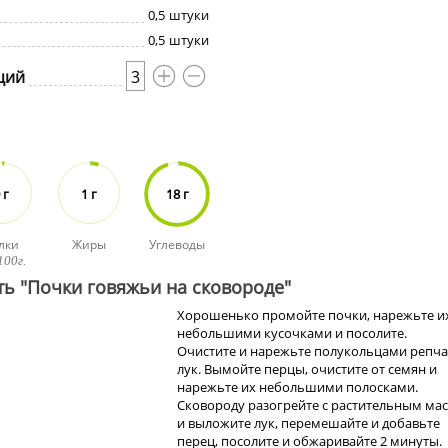
0,5
штуки
0,5
штуки
ций
3
 г
1 г
18 г
лки
Жиры
Углеводы
100г.
ть "Почки говяжьи на сковороде"
Хорошенько промойте почки, нарежьте и
небольшими кусочками и посолите.
Очистите и нарежьте полукольцами репч
лук. Вымойте перцы, очистите от семян и
нарежьте их небольшими полосками.
Сковороду разогрейте с растительным ма
и выложите лук, перемешайте и добавьте
перец, посолите и обжаривайте 2 минуты.