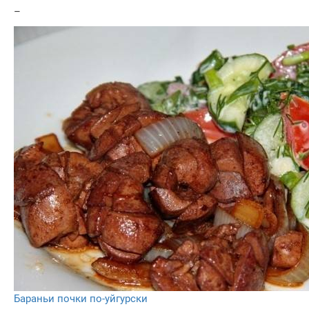
–
Бараньи почки по-уйгурски