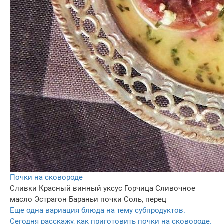
Почки на сковороде
Сливки
Красный винный уксус
Горчица
Сливочное
масло
Эстрагон
Бараньи почки
Соль, перец
Еще одна вариация блюда на тему субпродуктов.
Сегодня расскажу, как приготовить почки на сковороде.