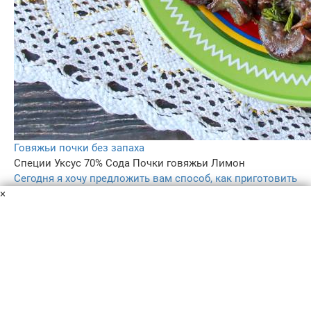
Говяжьи почки без запаха
Специи
Уксус 70%
Сода
Почки говяжьи
Лимон
Сегодня я хочу предложить вам способ, как приготовить
×
говяжьи почки без запаха и долгого отваривания и
смене воды. Все предельно просто, так что берите
рецепт на вооружение!
1 ч. 30 мин
13
5.0
–