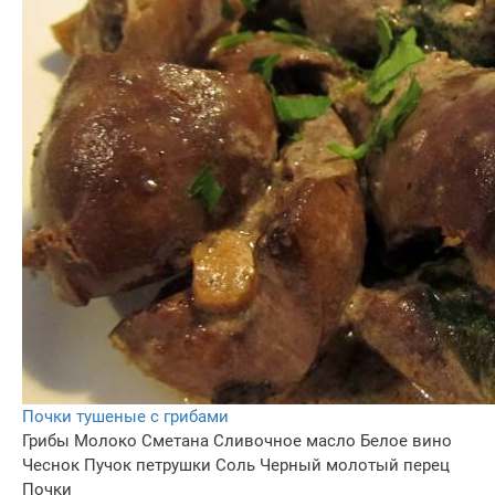
Почки тушеные с грибами
Грибы
Молоко
Сметана
Сливочное масло
Белое вино
Чеснок
Пучок петрушки
Соль
Черный молотый перец
Почки