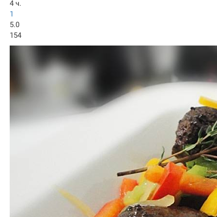
4 ч.
1
5.0
154