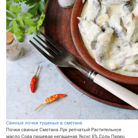
Свиные почки тушеные в сметане
Почки свиные
Сметана
Лук репчатый
Растительное
масло
Сода пищевая негашеная
Уксус 6%
Соль
Перец