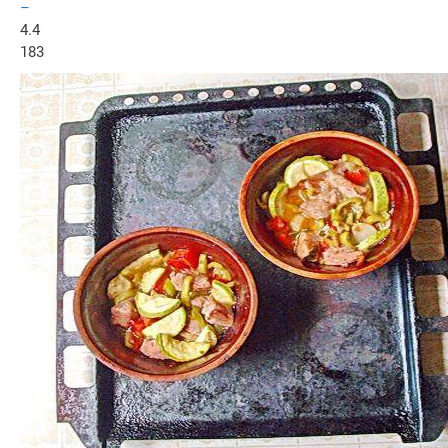
–
4.4
183