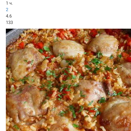
1 ч.
2
4.6
133