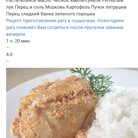
Растительное масло
Чеснок
Хмели-сунели
Репчатый
лук
Перец и соль
Морковь
Картофель
Пучок петрушки
Перец сладкий
Банка зеленого горошка
Рецепт приготовления рагу в горшочках. Новогоднее
рагу поможет Вам согреться после прогулки зимним
вечером.
1 ч. 20 мин
–
4.0
–