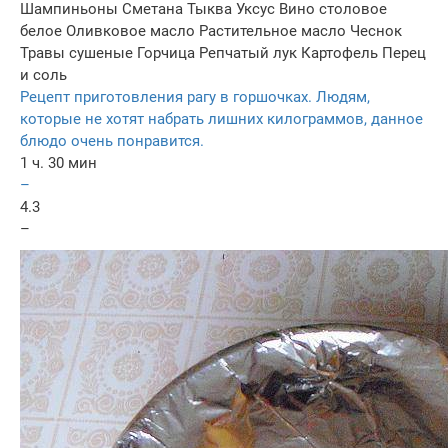
Шампиньоны
Сметана
Тыква
Уксус
Вино столовое
белое
Оливковое масло
Растительное масло
Чеснок
Травы сушеные
Горчица
Репчатый лук
Картофель
Перец
и соль
Рецепт приготовления рагу в горшочках. Людям,
которые не хотят набрать лишних килограммов, данное
блюдо очень понравится.
1 ч. 30 мин
–
4.3
–