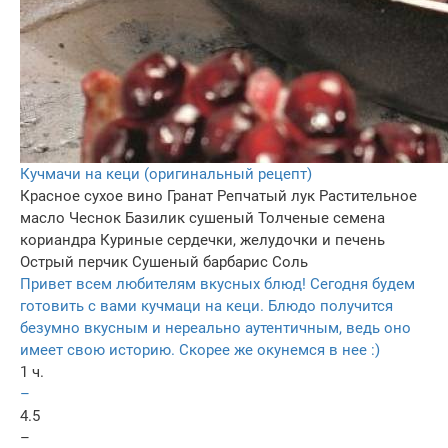
Кучмачи на кеци (оригинальный рецепт)
Красное сухое вино
Гранат
Репчатый лук
Растительное
масло
Чеснок
Базилик сушеный
Толченые семена
кориандра
Куриные сердечки, желудочки и печень
Острый перчик
Сушеный барбарис
Соль
Привет всем любителям вкусных блюд! Сегодня будем
готовить с вами кучмаци на кеци. Блюдо получится
безумно вкусным и нереально аутентичным, ведь оно
имеет свою историю. Скорее же окунемся в нее :)
1 ч.
–
4.5
–