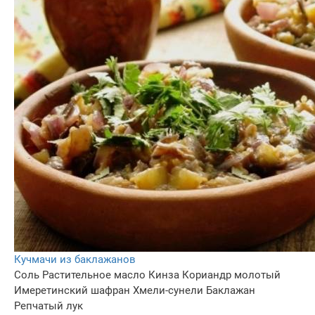
Кучмачи из баклажанов
Соль
Растительное масло
Кинза
Кориандр молотый
Имеретинский шафран
Хмели-сунели
Баклажан
Репчатый лук