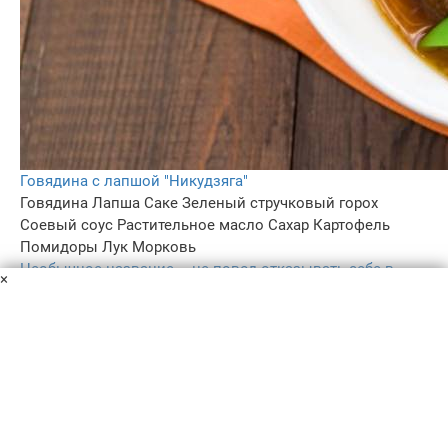
Говядина с лапшой "Никудзяга"
Говядина
Лапша
Саке
Зеленый стручковый горох
Соевый соус
Растительное масло
Сахар
Картофель
Помидоры
Лук
Морковь
Необычное название – не повод отказывать себе в
×
приготовлении, ведь за ним скрываются вполне
привычные ингредиенты. В переводе блюдо означает
«мясо и картофель». Делюсь рецептом!
8 ч.
–
5.0
–