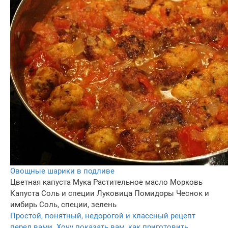
Овощные шарики в подливе
Цветная капуста
Мука
Растительное масло
Морковь
Капуста
Соль и специи
Луковица
Помидоры
Чеснок и
имбирь
Соль, специи, зелень
Простой, понятный, недорогой и классный рецепт
перед вами. Хочу показать вам, как приготовить