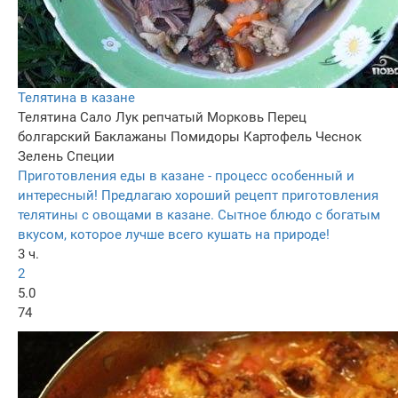
Телятина в казане
Телятина
Сало
Лук репчатый
Морковь
Перец
болгарский
Баклажаны
Помидоры
Картофель
Чеснок
Зелень
Специи
Приготовления еды в казане - процесс особенный и
интересный! Предлагаю хороший рецепт приготовления
телятины с овощами в казане. Сытное блюдо с богатым
вкусом, которое лучше всего кушать на природе!
3 ч.
2
5.0
74