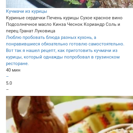
Кучмачи из курицы
Куриные сердечки
Печень курицы
Сухое красное вино
Подсолнечное масло
Кинза
Чеснок
Кориандр
Соль и
перец
Гранат
Луковица
Люблю пробовать блюда разных кухонь, а
понравившиеся обязательно готовлю самостоятельно.
Вот так я нашел рецепт, как приготовить кучмачи из
курицы, который однажды попробовал в грузинском
ресторане.
40 мин
–
5.0
–