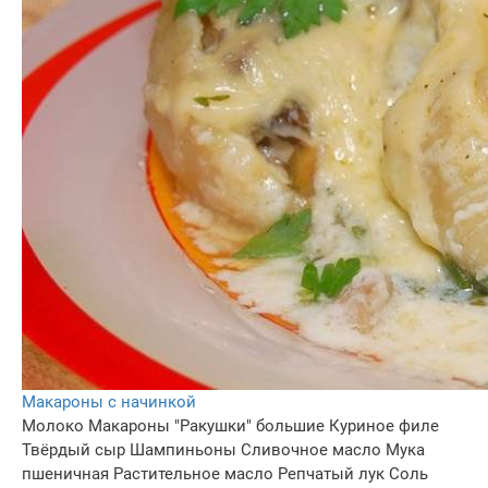
Макароны с начинкой
Молоко
Макароны "Ракушки" большие
Куриное филе
Твёрдый сыр
Шампиньоны
Сливочное масло
Мука
пшеничная
Растительное масло
Репчатый лук
Соль