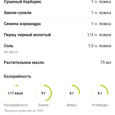
Сушеный барбарис
1
ч. ложка
Хмели-сунели
1
ч. ложка
Семена кориандра
1
ч. ложка
Перец черный молотый
1/3
ч. ложки
Соль
1,5
ч. ложки
по вкусу
Растительное масло
75
мл
Калорийность
117 ккал
9 г
6 г
6 г
Калорийность
Белки
Жиры
Углеводы
Пищевая ценность на 100г.