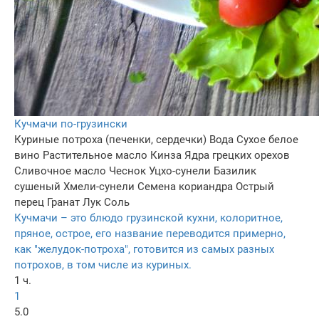
Кучмачи по-грузински
Куриные потроха (печенки, сердечки)
Вода
Сухое белое
вино
Растительное масло
Кинза
Ядра грецких орехов
Сливочное масло
Чеснок
Уцхо-сунели
Базилик
сушеный
Хмели-сунели
Семена кориандра
Острый
перец
Гранат
Лук
Соль
Кучмачи – это блюдо грузинской кухни, колоритное,
пряное, острое, его название переводится примерно,
как "желудок-потроха", готовится из самых разных
потрохов, в том числе из куриных.
1 ч.
1
5.0