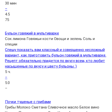
30 мин
–
4.5
75
Бульон говяжий в мультиварке
Сок лимона
Говяжьи кости
Овощи и зелень
Соль и
специи
Спешу показать вам классный и совершенно несложный
вариант, как приготовить бульон говяжий в мультиварке.
Рецепт обязательно придется по вкусу всем, кто любит
насыщенные по вкусу и цвету бульоны :)
5 ч.
–
5.0
–
Почки тушеные с грибами
Грибы
Молоко
Сметана
Сливочное масло
Белое вино