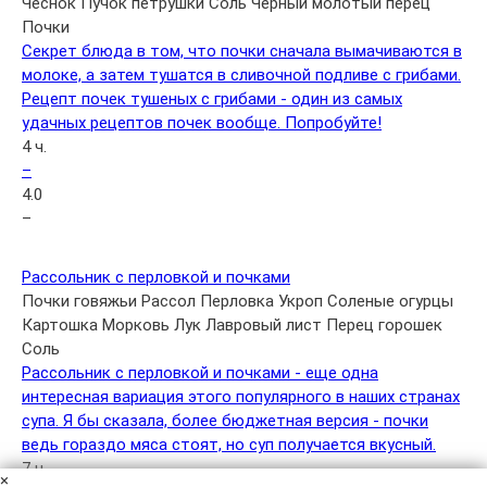
Чеснок
Пучок петрушки
Соль
Черный молотый перец
Почки
Секрет блюда в том, что почки сначала вымачиваются в
молоке, а затем тушатся в сливочной подливе с грибами.
Рецепт почек тушеных с грибами - один из самых
удачных рецептов почек вообще. Попробуйте!
4 ч.
–
4.0
–
Рассольник с перловкой и почками
Почки говяжьи
Рассол
Перловка
Укроп
Соленые огурцы
Картошка
Морковь
Лук
Лавровый лист
Перец горошек
Соль
Рассольник с перловкой и почками - еще одна
интересная вариация этого популярного в наших странах
супа. Я бы сказала, более бюджетная версия - почки
ведь гораздо мяса стоят, но суп получается вкусный.
7 ч.
×