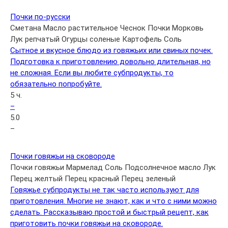
Почки по-русски
Сметана
Масло растительное
Чеснок
Почки
Морковь
Лук репчатый
Огурцы соленые
Картофель
Соль
Сытное и вкусное блюдо из говяжьих или свиных почек.
Подготовка к приготовлению довольно длительная, но
не сложная. Если вы любите субпродукты, то
обязательно попробуйте.
5 ч.
–
5.0
–
Почки говяжьи на сковороде
Почки говяжьи
Мармелад
Соль
Подсолнечное масло
Лук
Перец желтый
Перец красный
Перец зеленый
Говяжье субпродукты не так часто используют для
приготовления. Многие не знают, как и что с ними можно
сделать. Рассказываю простой и быстрый рецепт, как
приготовить почки говяжьи на сковороде.