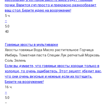
почки. Варится суп просто и прекрасно разнообразит
ваш стол. Берите идею на вооружение!
5 ч.
–
5.0
40
Говяжьи хвосты в мультиварке
Хвосты говяжьи
Вода
Масло растительное
Горчица
Имбирь
Томатная паста
Специи
Лук репчатый
Морковь
Соль
Зелень
Если вы думаете, что говяжьи хвосты хороши только в
холодце, то очень ошибаетесь. Этот рецепт убедит вас,
что они очень вкусные и нежные если их потушить.
Берите на вооружение!
16 ч.
–
5.0
–