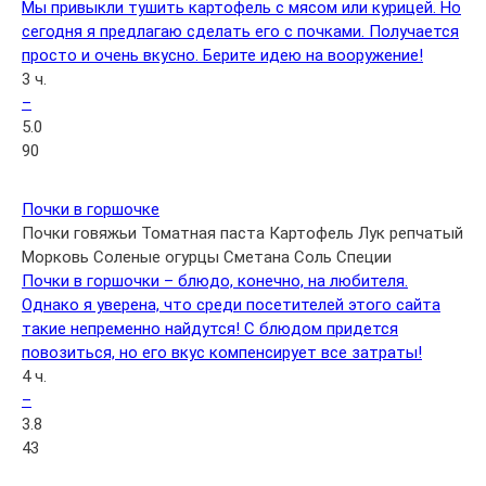
Мы привыкли тушить картофель с мясом или курицей. Но
сегодня я предлагаю сделать его с почками. Получается
просто и очень вкусно. Берите идею на вооружение!
3 ч.
–
5.0
90
Почки в горшочке
Почки говяжьи
Томатная паста
Картофель
Лук репчатый
Морковь
Соленые огурцы
Сметана
Соль
Специи
Почки в горшочки – блюдо, конечно, на любителя.
Однако я уверена, что среди посетителей этого сайта
такие непременно найдутся! С блюдом придется
повозиться, но его вкус компенсирует все затраты!
4 ч.
–
3.8
43