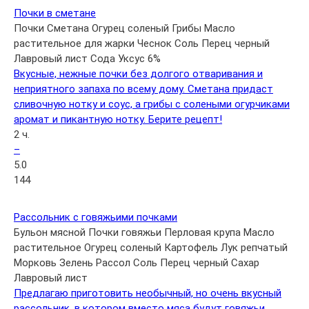
Почки в сметане
Почки
Сметана
Огурец соленый
Грибы
Масло
растительное для жарки
Чеснок
Соль
Перец черный
Лавровый лист
Сода
Уксус 6%
Вкусные, нежные почки без долгого отваривания и
неприятного запаха по всему дому. Сметана придаст
сливочную нотку и соус, а грибы с солеными огурчиками
аромат и пикантную нотку. Берите рецепт!
2 ч.
–
5.0
144
Рассольник с говяжьими почками
Бульон мясной
Почки говяжьи
Перловая крупа
Масло
растительное
Огурец соленый
Картофель
Лук репчатый
Морковь
Зелень
Рассол
Соль
Перец черный
Сахар
Лавровый лист
Предлагаю приготовить необычный, но очень вкусный
рассольник, в котором вместо мяса будут говяжьи