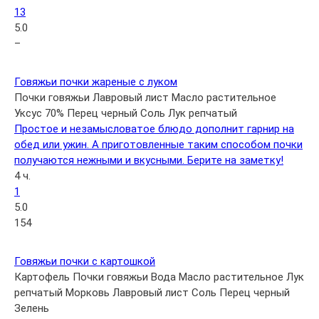
13
5.0
–
Говяжьи почки жареные с луком
Почки говяжьи
Лавровый лист
Масло растительное
Уксус 70%
Перец черный
Соль
Лук репчатый
Простое и незамысловатое блюдо дополнит гарнир на
обед или ужин. А приготовленные таким способом почки
получаются нежными и вкусными. Берите на заметку!
4 ч.
1
5.0
154
Говяжьи почки с картошкой
Картофель
Почки говяжьи
Вода
Масло растительное
Лук
репчатый
Морковь
Лавровый лист
Соль
Перец черный
Зелень