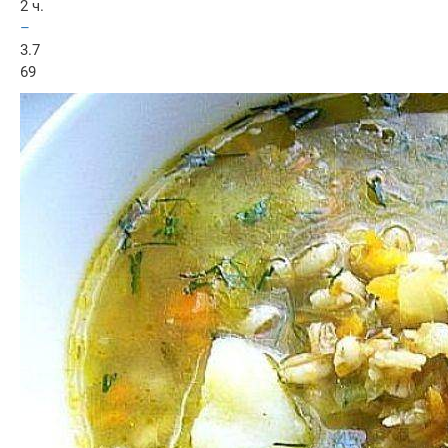
2 ч.
–
3.7
69