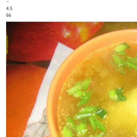
–
4.5
66