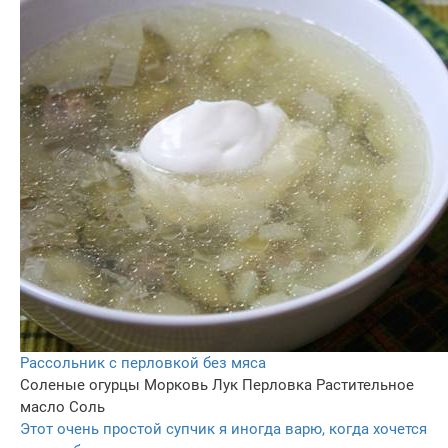
Рассольник с перловкой без мяса
Соленые огурцы
Морковь
Лук
Перловка
Растительное
масло
Соль
Этот очень простой супчик я иногда варю, когда хочется