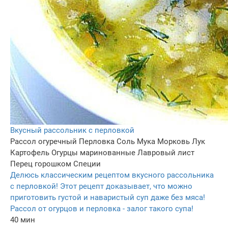
Вкусный рассольник с перловкой
Рассол огуречный
Перловка
Соль
Мука
Морковь
Лук
Картофель
Огурцы маринованные
Лавровый лист
Перец горошком
Специи
Делюсь классическим рецептом вкусного рассольника
с перловкой! Этот рецепт доказывает, что можно
приготовить густой и наваристый суп даже без мяса!
Рассол от огурцов и перловка - залог такого супа!
40 мин