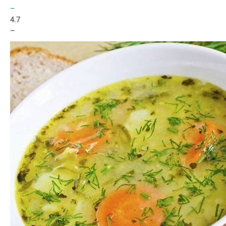
–
4.7
–