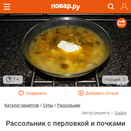
7 ч.
5
/
/
Каталог рецептов
Супы
Рассольник
Galate
Рассольник с перловкой и почками