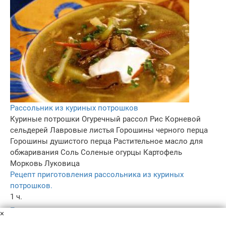
Рассольник из куриных потрошков
Куриные потрошки
Огуречный рассол
Рис
Корневой
сельдерей
Лавровые листья
Горошины черного перца
Горошины душистого перца
Растительное масло для
обжаривания
Соль
Соленые огурцы
Картофель
Морковь
Луковица
Рецепт приготовления рассольника из куриных
потрошков.
1 ч.
–
×
4.3