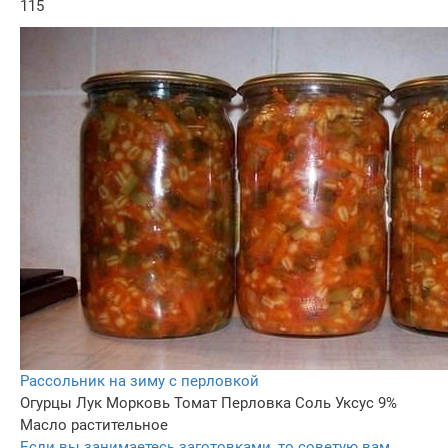
115
Рассольник на зиму с перловкой
Огурцы
Лук
Морковь
Томат
Перловка
Соль
Уксус 9%
Масло растительное
Если вы занимаетесь заготовками, то советую вам