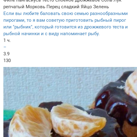
Филе пангасиуса
Тесто слоеное дрожжевое
Соль
Лук
репчатый
Морковь
Перец сладкий
Яйцо
Зелень
Если вы любите баловать свою семью разнообразными
пирогами, то я вам советую приготовить рыбный пирог
или "рыбник", который готовится из дрожжевого теста и
рыбной начинки и с виду напоминает рыбу.
1 ч.
–
3.9
130