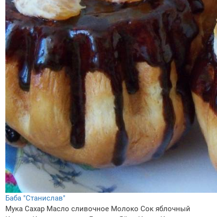
Баба "Станислав"
Мука
Сахар
Масло сливочное
Молоко
Сок яблочный