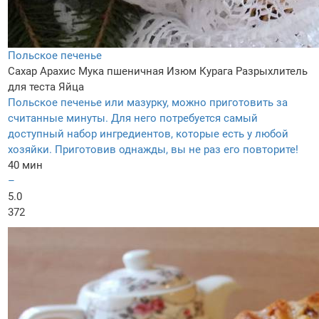
Польское печенье
Сахар
Арахис
Мука пшеничная
Изюм
Курага
Разрыхлитель
для теста
Яйца
Польское печенье или мазурку, можно приготовить за
считанные минуты. Для него потребуется самый
доступный набор ингредиентов, которые есть у любой
хозяйки. Приготовив однажды, вы не раз его повторите!
40 мин
–
5.0
372