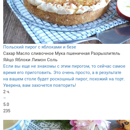
Польский пирог с яблоками и безе
Сахар
Масло сливочное
Мука пшеничная
Разрыхлитель
Яйцо
Яблоки
Лимон
Соль
Если вы еще не знакомы с этим пирогом, то сейчас самое
время его приготовить. Это очень просто, а в результате
на вашем столе будет роскошный пирог, похожий на торт.
Уверена, вам захочется повторить!
2 ч.
–
5.0
235