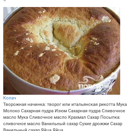
–
Колач
Творожная начинка: творог или итальянская рикотта
Мука
Молоко
Сахарная пудра
Изюм
Сахарная пудра
Сливочное
масло
Мука
Сливочное масло
Крахмал
Сахар
Посыпка:
сливочное масло
Ванильный сахар
Сухие дрожжи
Сахар
Ванильный сахар
Яйца
Яйца