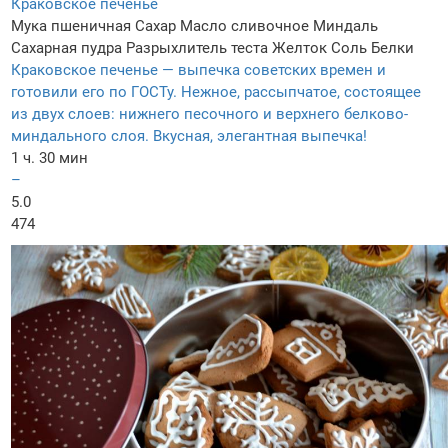
Краковское печенье
Мука пшеничная
Сахар
Масло сливочное
Миндаль
Сахарная пудра
Разрыхлитель теста
Желток
Соль
Белки
Краковское печенье — выпечка советских времен и
готовили его по ГОСТу. Нежное, рассыпчатое, состоящее
из двух слоев: нижнего песочного и верхнего белково-
миндального слоя. Вкусная, элегантная выпечка!
1 ч. 30 мин
–
5.0
474