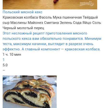
Польский мясной кекс
Краковская колбаса
Фасоль
Мука пшеничная
Твёрдый
сыр
Маслины
Майонез
Сметана
Зелень
Сода
Яйцо
Соль
Черный молотый перец
Этот несложный рецепт приготовления мясного
польского кекса вам обязательно понравится. Минимум
теста, максимум начинки, выглядит в разрезе очень
эффектно. А главный компонент — краковская колбаса.
1 ч. 10 мин
1
5.0
–