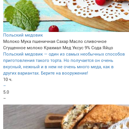
Польский медовик
Молоко
Мука пшеничная
Сахар
Масло сливочное
Сгущенное молоко
Крахмал
Мед
Уксус 9%
Сода
Яйцо
Польский медовик — один из самых необычных способов
приготовления такого торта. Но получается он очень
вкусный, нежный и в нем не очень много меда, как в
других вариантах. Берите на вооружение!
10 ч.
–
5.0
–