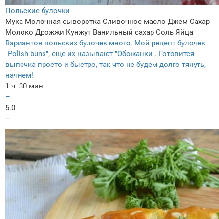
Польские булочки
Мука
Молочная сыворотка
Сливочное масло
Джем
Сахар
Молоко
Дрожжи
Кунжут
Ванильный сахар
Соль
Яйца
Вариантов польских булочек много. Мой рецепт булочек
"Polish buns", еще их называют "Обожанки". Готовится
выпечка просто и быстро, так что не будем долго тянуть,
начнем!
1 ч. 30 мин
–
5.0
–