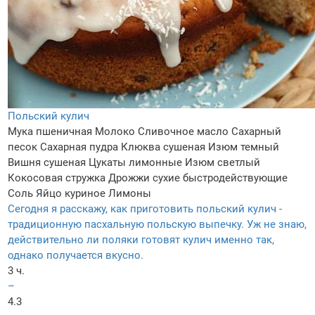
Польский кулич
Мука пшеничная
Молоко
Сливочное масло
Сахарный
песок
Сахарная пудра
Клюква сушеная
Изюм темный
Вишня сушеная
Цукаты лимонные
Изюм светлый
Кокосовая стружка
Дрожжи сухие быстродействующие
Соль
Яйцо куриное
Лимоны
Сегодня я расскажу, как приготовить польский кулич -
традиционную пасхальную польскую выпечку. Уж не знаю,
действительно ли поляки готовят кулич именно так,
однако получается вкусно.
3 ч.
–
4.3