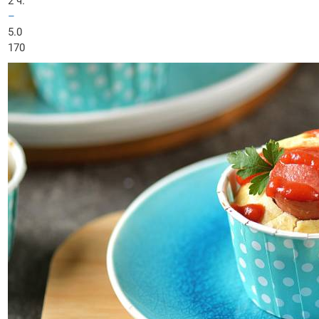
2 ч.
–
5.0
170