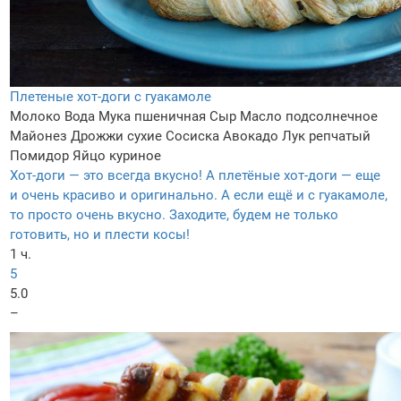
Плетеные хот-доги с гуакамоле
Молоко
Вода
Мука пшеничная
Сыр
Масло подсолнечное
Майонез
Дрожжи сухие
Сосиска
Авокадо
Лук репчатый
Помидор
Яйцо куриное
Хот-доги — это всегда вкусно! А плетёные хот-доги — еще
и очень красиво и оригинально. А если ещё и с гуакамоле,
то просто очень вкусно. Заходите, будем не только
готовить, но и плести косы!
1 ч.
5
5.0
–