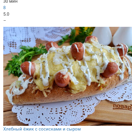
30 мин
8
5.0
–
Хлебный ёжик с сосисками и сыром