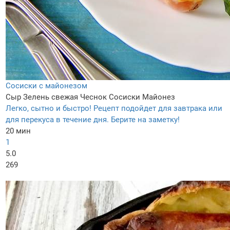
Сосиски с майонезом
Сыр
Зелень свежая
Чеснок
Сосиски
Майонез
Легко, сытно и быстро! Рецепт подойдет для завтрака или
для перекуса в течение дня. Берите на заметку!
20 мин
1
5.0
269