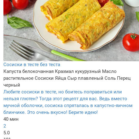
Сосиски в тесте без теста
Капуста белокочанная
Крахмал кукурузный
Масло
растительное
Сосиски
Яйца
Сыр плавленый
Соль
Перец
черный
Любите сосиски в тесте, но боитесь поправиться или
нельзя глютен? Тогда этот рецепт для вас. Ведь вместо
мучной оболочки, сосиска спряталась в капустно-яичном
блинчике. Это очень вкусно! Берите идею!
40 мин
2
5.0