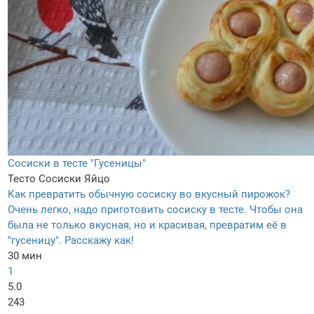
Сосиски в тесте "Гусеницы"
Тесто
Сосиски
Яйцо
Как превратить обычную сосиску во вкусный пирожок?
Очень легко, надо приготовить сосиску в тесте. Чтобы она
была не только вкусная, но и красивая, превратим её в
"гусеницу". Расскажу как!
30 мин
1
5.0
243