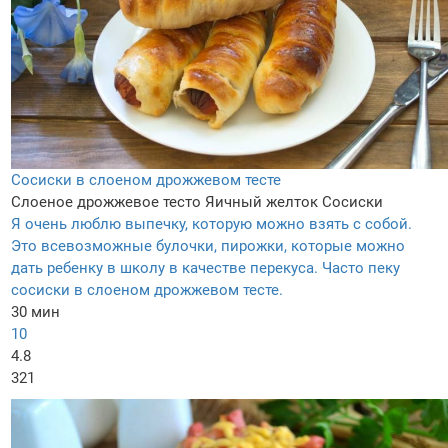
Сосиски в слоеном дрожжевом тесте
Слоеное дрожжевое тесто
Яичный желток
Сосиски
Я очень люблю выпечку, которую можно взять с собой.
Это всевозможные булочки, пирожки, которые можно
дать ребенку в школу в качестве перекуса. Часто пеку
сосиски в слоеном дрожжевом тесте.
30 мин
10
4.8
321