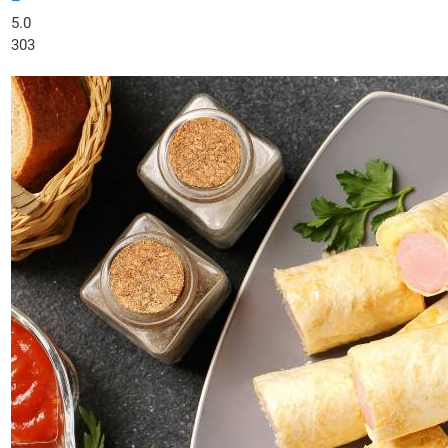
–
5.0
303