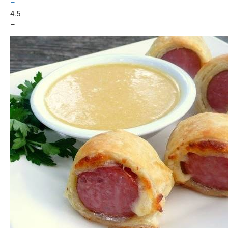
–
4.5
–