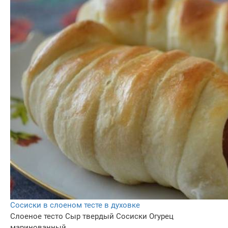
Сосиски в слоеном тесте в духовке
Слоеное тесто
Сыр твердый
Сосиски
Огурец
маринованный