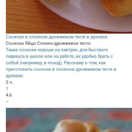
Сосиски в слоеном дрожжевом тесте в духовке
Сосиски
Яйцо
Слоено-дрожжевое тесто
Такие сосиски хороши на завтрак, для быстрого
перекуса в школе или на работе, их удобно брать с
собой (например, в поход). Расскажу о том, как
приготовить сосиски в слоеном дрожжевом тесте в
духовке.
2 ч.
1
4.6
–