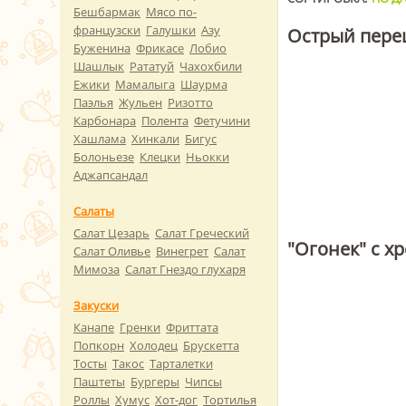
Бешбармак
Мясо по-
французски
Галушки
Азу
Острый пере
Буженина
Фрикасе
Лобио
Шашлык
Рататуй
Чахохбили
Ежики
Мамалыга
Шаурма
Паэлья
Жульен
Ризотто
Карбонара
Полента
Фетучини
Хашлама
Хинкали
Бигус
Болоньезе
Клецки
Ньокки
Аджапсандал
Салаты
Салат Цезарь
Салат Греческий
"Огонек" с х
Салат Оливье
Винегрет
Салат
Мимоза
Салат Гнездо глухаря
Закуски
Канапе
Гренки
Фриттата
Попкорн
Холодец
Брускетта
Тосты
Такос
Тарталетки
Паштеты
Бургеры
Чипсы
Роллы
Хумус
Хот-дог
Тортилья