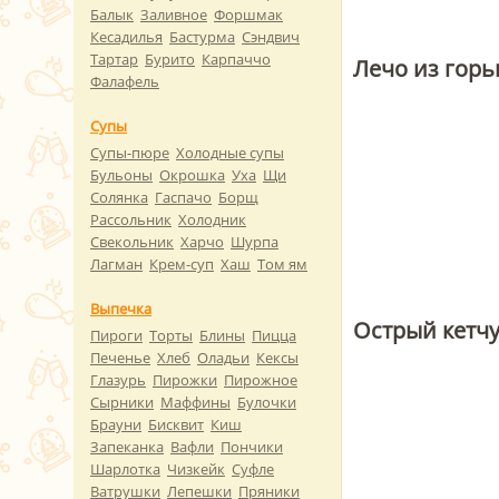
Балык
Заливное
Форшмак
Кесадилья
Бастурма
Сэндвич
Тартар
Бурито
Карпаччо
Лечо из горь
Фалафель
Супы
Супы-пюре
Холодные супы
Бульоны
Окрошка
Уха
Щи
Солянка
Гаспачо
Борщ
Рассольник
Холодник
Свекольник
Харчо
Шурпа
Лагман
Крем-суп
Хаш
Том ям
Выпечка
Острый кетчу
Пироги
Торты
Блины
Пицца
Печенье
Хлеб
Оладьи
Кексы
Глазурь
Пирожки
Пирожное
Сырники
Маффины
Булочки
Брауни
Бисквит
Киш
Запеканка
Вафли
Пончики
Шарлотка
Чизкейк
Суфле
Ватрушки
Лепешки
Пряники