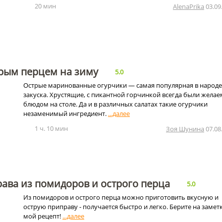
20 мин
AlenaPrika
03.09
трым перцем на зиму
5.0
Острые маринованные огурчики — самая популярная в народе
закуска. Хрустящие, с пикантной горчинкой всегда были жела
блюдом на столе. Да и в различных салатах такие огурчики
незаменимый ингредиент.
1 ч. 10 мин
Зоя Шунина
07.08
ава из помидоров и острого перца
5.0
Из помидоров и острого перца можно приготовить вкусную и
острую приправу - получается быстро и легко. Берите на замет
мой рецепт!