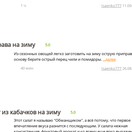
1 ч.
Isaenko777
11.09
ава на зиму
5.0
Из сезонных овощей легко заготовить на зиму острую приправ
основу берите острый перец чили и помидоры.
40 мин
Isaenko777
26.08
 из кабачков на зиму
5.0
Этот салат я называю "Обманщиком", а всё потому, что первое
впечатление вкуса разнится с последующим. У салата нежная
консистенция, фруктовый аромат и ко всему еще ярко выраже