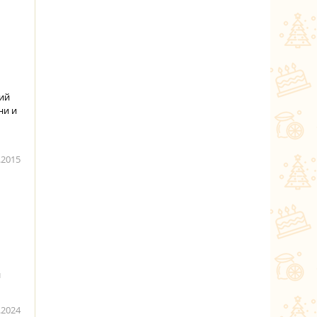
кий
ни и
.2015
и
.2024