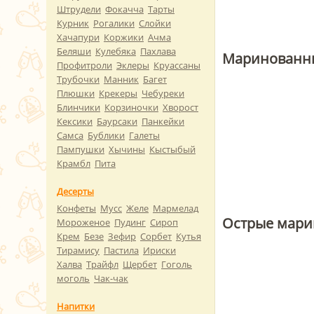
Штрудели
Фокачча
Тарты
Курник
Рогалики
Слойки
Хачапури
Коржики
Ачма
Беляши
Кулебяка
Пахлава
Маринованны
Профитроли
Эклеры
Круассаны
Трубочки
Манник
Багет
Плюшки
Крекеры
Чебуреки
Блинчики
Корзиночки
Хворост
Кексики
Баурсаки
Панкейки
Самса
Бублики
Галеты
Пампушки
Хычины
Кыстыбый
Крамбл
Пита
Десерты
Конфеты
Мусс
Желе
Мармелад
Острые мари
Мороженое
Пудинг
Сироп
Крем
Безе
Зефир
Сорбет
Кутья
Тирамису
Пастила
Ириски
Халва
Трайфл
Щербет
Гоголь
моголь
Чак-чак
Напитки