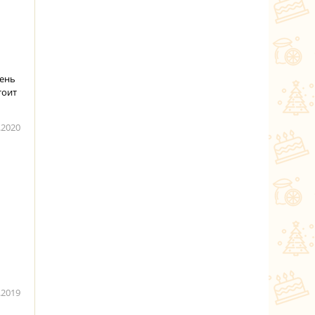
чень
тоит
.2020
.2019