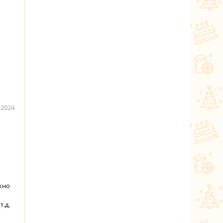
.2024
жно
т.д.