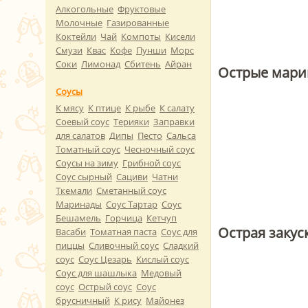
Алкогольные
Фруктовые
Молочные
Газированные
Коктейли
Чай
Компоты
Кисели
Смузи
Квас
Кофе
Пунши
Морс
Соки
Лимонад
Сбитень
Айран
Острые мари
Соусы
К мясу
К птице
К рыбе
К салату
Соевый соус
Терияки
Заправки
для салатов
Дипы
Песто
Сальса
Томатный соус
Чесночный соус
Соусы на зиму
Грибной соус
Соус сырный
Сациви
Чатни
Ткемали
Сметанный соус
Маринады
Соус Тартар
Соус
Бешамель
Горчица
Кетчуп
Острая закус
Васаби
Томатная паста
Соус для
пиццы
Сливочный соус
Сладкий
соус
Соус Цезарь
Кислый соус
Соус для шашлыка
Медовый
соус
Острый соус
Соус
брусничный
К рису
Майонез