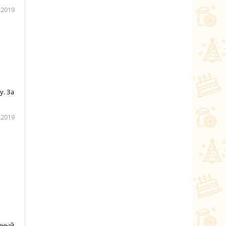
.2019
у. За
.2019
нный