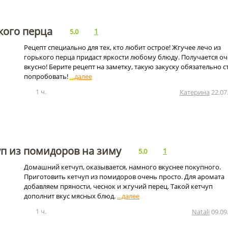
кого перца
1
5.0
Рецепт специально для тех, кто любит острое! Жгучее лечо из
горького перца придаст яркости любому блюду. Получается о
вкусно! Берите рецепт на заметку, такую закуску обязательно с
попробовать!
1 ч.
Катерина
22.07
п из помидоров на зиму
1
5.0
Домашний кетчуп, оказывается, намного вкуснее покупного.
Приготовить кетчуп из помидоров очень просто. Для аромата
добавляем пряности, чеснок и жгучий перец. Такой кетчуп
дополнит вкус мясных блюд.
1 ч.
Natali
09.09