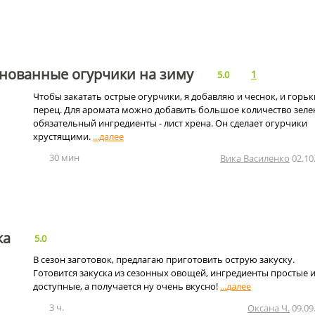
нованные огурчики на зиму
1
5.0
Чтобы закатать острые огурчики, я добавляю и чеснок, и горь
перец. Для аромата можно добавить большое количество зеле
обязательный ингредиенты - лист хрена. Он сделает огурчики
хрустящими.
30 мин
Вика Василенко
02.10
ка
5.0
В сезон заготовок, предлагаю приготовить острую закуску.
Готовится закуска из сезонных овощей, ингредиенты простые 
доступные, а получается ну очень вкусно!
3 ч.
Оксана Ч.
09.09