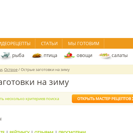
ИДЕОРЕЦЕПТЫ
СТАТЬИ
МЫ ГОТОВИМ
рыба
птица
овощи
салаты
ки
,
Острое
/ Острые заготовки на зиму
аготовки на зиму
ать несколько критериев поиска
ОТКРЫТЬ МАСТЕР РЕЦЕПТОВ
ы
ТЕ
|
РЕЙТИНГУ
|
ОТЗЫВАМ
|
ПРОСМОТРАМ