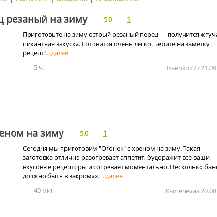
ц резаный на зиму
1
5.0
Приготовьте на зиму острый резаный перец — получится жгуч
пикантная закуска. Готовится очень легко. Берите на заметку
рецепт!
5 ч.
Isaenko777
21.09
реном на зиму
1
5.0
Сегодня мы приготовим "Огонек" с хреном на зиму. Такая
заготовка отлично разогревает аппетит, будоражит все ваши
вкусовые рецепторы и согревает моментально. Несколько бан
должно быть в закромах.
40 мин
Kamenevaa
20.08