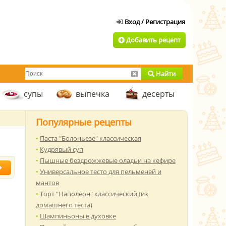
Добавить рецепт
Найти
супы
выпечка
десерты
Популярные рецепты
Паста "Болоньезе" классическая
Кудрявый суп
Пышные бездрожжевые оладьи на кефире
Универсальное тесто для пельменей и
мантов
Торт "Наполеон" классический (из
домашнего теста)
Шампиньоны в духовке