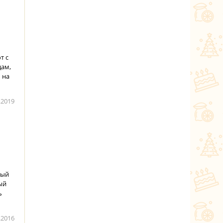
т с
дам,
 на
.2019
рый
ый
ь
.2016