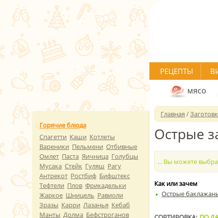
РЕЦЕПТЫ
В
мясо
Главная
/
Заготов
Горячие блюда
Острые з
Спагетти
Каши
Котлеты
Вареники
Пельмени
Отбивные
Омлет
Паста
Яичница
Голубцы
... Вы можете выбр
Мусака
Стейк
Гуляш
Рагу
Антрекот
Ростбиф
Бифштекс
Как или зачем
Тефтели
Плов
Фрикадельки
Острые баклажан
Жаркое
Шницель
Равиоли
Зразы
Карри
Лазанья
Кебаб
Манты
Долма
Бефстроганов
СОРТИРОВКА:
ПО ДА