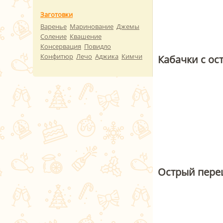
Заготовки
Варенье
Маринование
Джемы
Соление
Квашение
Консервация
Повидло
Конфитюр
Лечо
Аджика
Кимчи
Кабачки с ос
Острый пере