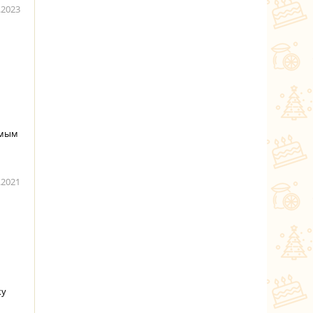
.2023
емым
.2021
ку