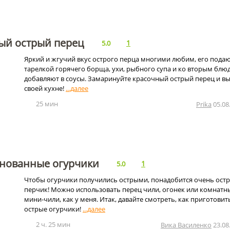
й острый перец
1
5.0
Яркий и жгучий вкус острого перца многими любим, его подаю
тарелкой горячего борща, ухи, рыбного супа и ко вторым блю
добавляют в соусы. Замаринуйте красочный острый перец и вы
своей кухне!
25 мин
Prika
05.08
нованные огурчики
1
5.0
Чтобы огурчики получились острыми, понадобится очень ост
перчик! Можно использовать перец чили, огонек или комнатн
мини-чили, как у меня. Итак, давайте смотреть, как приготовит
острые огурчики!
2 ч. 25 мин
Вика Василенко
23.08