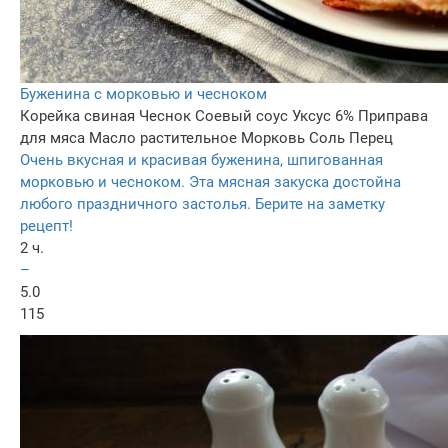
Буженина с морковью и чесноком
Корейка свиная
Чеснок
Соевый соус
Уксус 6%
Приправа
для мяса
Масло растительное
Морковь
Соль
Перец
Очень вкусная и красивая буженина, шпигованная
морковью и чесноком. Эта мясная закуска достойна
любого праздничного застолья. Берите на заметку
рецепт!
2 ч.
–
5.0
115