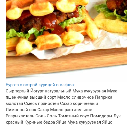
Бургер с острой курицей в вафлях
Сыр тертый
Йогурт натуральный
Мука кукурузная
Мука
пшеничная высший сорт
Масло сливочное
Паприка
молотая
Смесь пряностей
Сахар коричневый
Лимонный сок
Сахар
Масло растительное
Разрыхлитель
Соль
Соль
Томатный соус
Помидоры
Лук
красный
Куриные бедра
Яйца
Мука кукурузная
Яйцо