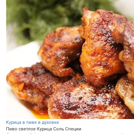
Курица в пиве в духовке
Пиво светлое
Курица
Соль
Специи