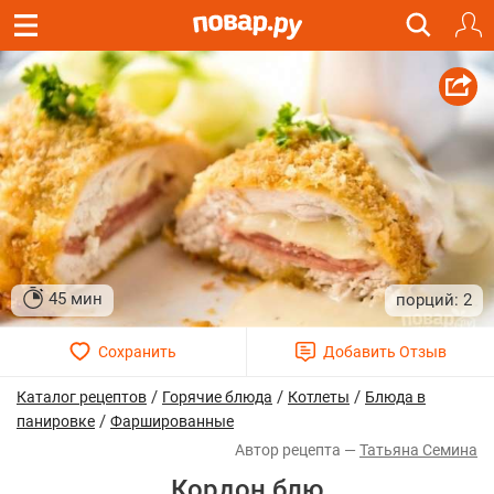
45 мин
2
/
/
/
Каталог рецептов
Горячие блюда
Котлеты
Блюда в
/
панировке
Фаршированные
Татьяна Семина
Кордон блю