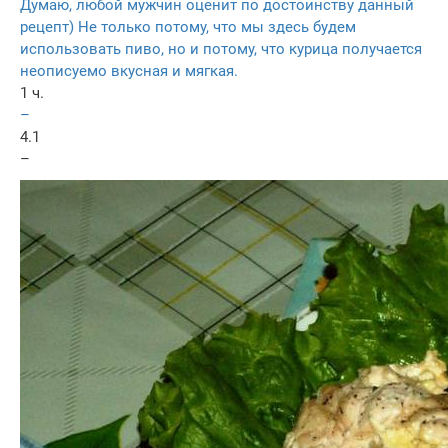
Думаю, любой мужчин оценит по достоинству данный
рецепт) Не только потому, что мы здесь будем
использовать пиво, но и потому, что курица получается
неописуемо вкусная и мягкая.
1 ч.
–
4.1
–