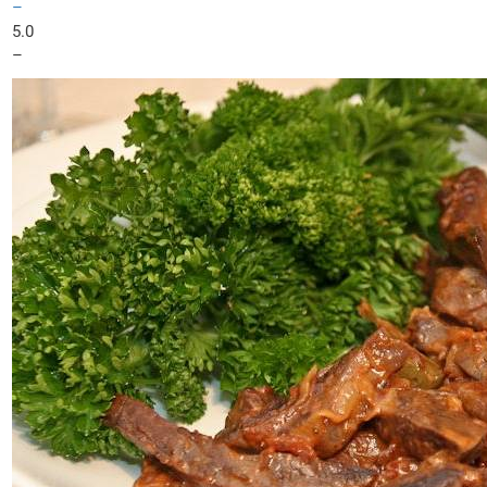
–
5.0
–