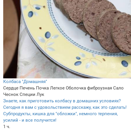
Колбаса "Домашняя"
Сердце
Печень
Почка
Легкое
Оболочка фиброузная
Сало
Чеснок
Специи
Лук
Знаете, как приготовить колбасу в домашних условиях?
Сегодня я вам с удовольствием расскажу, как это сделать!
Субпродукты, кишка для "обложки", немного терпения,
усилий - и все получится!
1 ч.