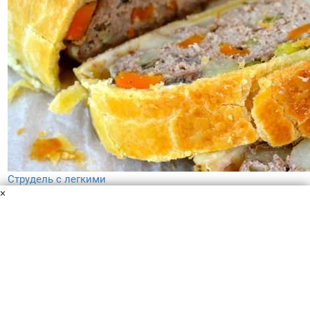
Струдель с легкими
×
Слоеное тесто
Говяжье легкое
Свиной фарш
Горох
замороженный
Чеснок
Лук репчатый
Морковь
Сельдерей
Картофель
Шампиньоны
Масло оливковое
Розмарин
Яйцо
Мука
Соль
Ну кто не слышал про австрийский струдель? Наверняка
все знают эту знаменитую выпечку с разными начинками.
Предлагаю рецепт струделя с говяжьим легким и
овощами. Получается очень сытно и вкусно!