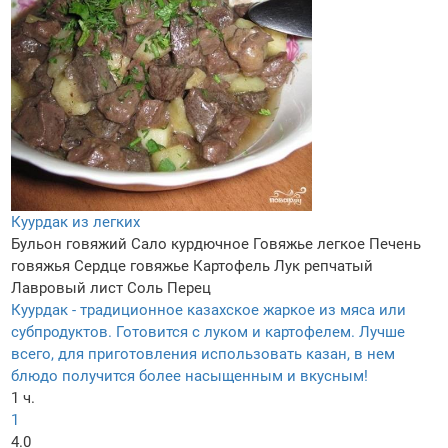
Куурдак из легких
Бульон говяжий
Сало курдючное
Говяжье легкое
Печень
говяжья
Сердце говяжье
Картофель
Лук репчатый
Лавровый лист
Соль
Перец
Куурдак - традиционное казахское жаркое из мяса или
субпродуктов. Готовится с луком и картофелем. Лучше
всего, для приготовления использовать казан, в нем
блюдо получится более насыщенным и вкусным!
1 ч.
1
4.0