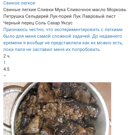
Свиное легкое
Свиные легкие
Сливки
Мука
Сливочное масло
Морковь
Петрушка
Сельдерей
Лук-порей
Лук
Лавровый лист
Черный перец
Соль
Сахар
Уксус
Признаюсь честно, что экспериментировать с легкими
было для меня самой сложной задачей. До недавнего
времени я вообще не представляла как их можно есть,
пока папа не заставил меня их попробовать.
2 ч.
1
4.5
–