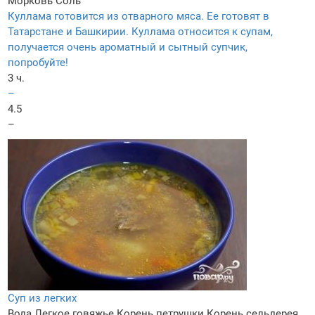
Морковь
Соль
Куллама готовится из отварного мяса. Ее готовят в
Татарстане и Башкирии. Куллама относится к супам,
получается очень ароматный и сытный супчик,
попробуйте!
3 ч.
–
4.5
–
Суп из легких
Вода
Легкое говяжье
Корень петрушки
Корень сельдерея