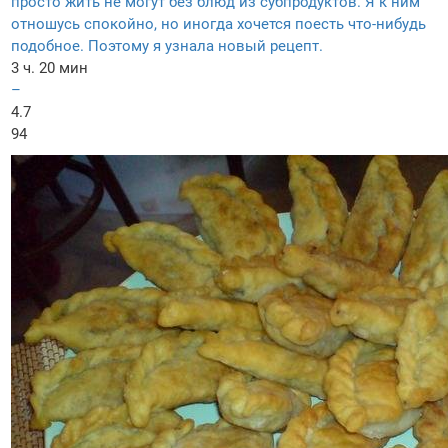
просто жить не могут без блюд из субпродуктов. Я к ним
отношусь спокойно, но иногда хочется поесть что-нибудь
подобное. Поэтому я узнала новый рецепт.
3 ч. 20 мин
–
4.7
94