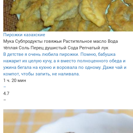
Пирожки казахские
Мука
Субпродукты говяжьи
Растительное масло
Вода
тёплая
Соль
Перец душистый
Сода
Репчатый лук
В детстве я очень любила пирожки. Помню, бабушка
нажарит их целую кучу, а я вместо полноценного обеда и
ужина бегала на кухню и воровала по одному. Даже чай и
компот, чтобы запить, не наливала.
1 ч. 20 мин
–
4.7
–