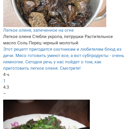
Легкое оленя, запеченное на огне
Легкое оленя
Стебли укропа, петрушки
Растительное
масло
Соль
Перец черный молотый
Этот рецепт пригодится охотникам и любителям блюд из
дичи. Мясо готовить умеют все, а вот субпродукты - очень
немногие. Сегодня речь у нас пойдет о том, как
приготовить легкое оленя. Смотрите!
4 ч.
1
4.3
–