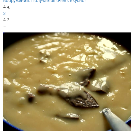
вооружении. Получается очень вкусно!
4 ч.
3
4.7
–