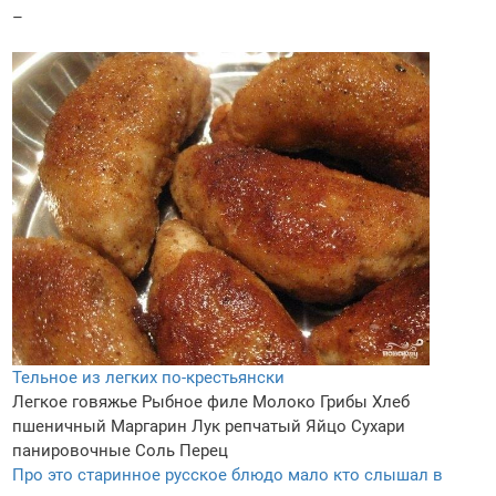
–
Тельное из легких по-крестьянски
Легкое говяжье
Рыбное филе
Молоко
Грибы
Хлеб
пшеничный
Маргарин
Лук репчатый
Яйцо
Сухари
панировочные
Соль
Перец
Про это старинное русское блюдо мало кто слышал в