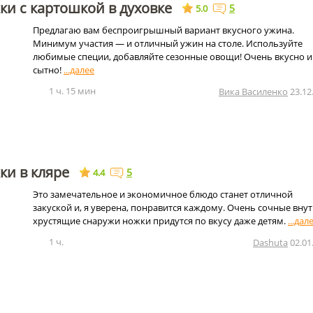
и с картошкой в духовке
5
5.0
Предлагаю вам беспроигрышный вариант вкусного ужина.
Минимум участия — и отличный ужин на столе. Используйте
любимые специи, добавляйте сезонные овощи! Очень вкусно и
сытно!
1 ч. 15 мин
Вика Василенко
23.12
ки в кляре
5
4.4
Это замечательное и экономичное блюдо станет отличной
закуской и, я уверена, понравится каждому. Очень сочные внут
хрустящие снаружи ножки придутся по вкусу даже детям.
1 ч.
Dashuta
02.01