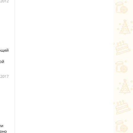
.2012
вощей
мой
.2017
ми
 оно