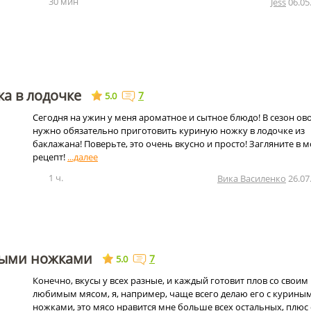
30 мин
Jess
06.05
а в лодочке
7
5.0
Сегодня на ужин у меня ароматное и сытное блюдо! В сезон о
нужно обязательно приготовить куриную ножку в лодочке из
баклажана! Поверьте, это очень вкусно и просто! Загляните в 
рецепт!
1 ч.
Вика Василенко
26.07
ными ножками
7
5.0
Конечно, вкусы у всех разные, и каждый готовит плов со своим
любимым мясом, я, например, чаще всего делаю его с курины
ножками, это мясо нравится мне больше всех остальных, плюс