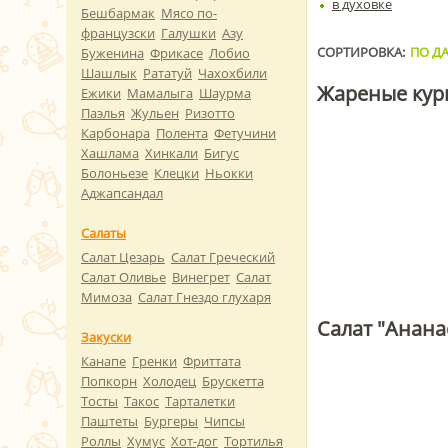
в духовке
Бешбармак
Мясо по-
французски
Галушки
Азу
СОРТИРОВКА:
ПО ДА
Буженина
Фрикасе
Лобио
Шашлык
Рататуй
Чахохбили
Жареные кур
Ежики
Мамалыга
Шаурма
Паэлья
Жульен
Ризотто
Карбонара
Полента
Фетучини
Хашлама
Хинкали
Бигус
Болоньезе
Клецки
Ньокки
Аджапсандал
Салаты
Салат Цезарь
Салат Греческий
Салат Оливье
Винегрет
Салат
Мимоза
Салат Гнездо глухаря
Салат "Анана
Закуски
Канапе
Гренки
Фриттата
Попкорн
Холодец
Брускетта
Тосты
Такос
Тарталетки
Паштеты
Бургеры
Чипсы
Роллы
Хумус
Хот-дог
Тортилья