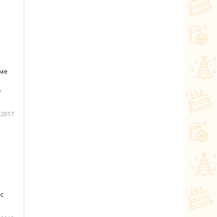
оме
ь
.2017
ас