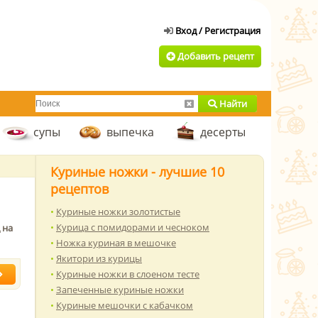
Добавить рецепт
Найти
супы
выпечка
десерты
Куриные ножки - лучшие 10
рецептов
Куриные ножки золотистые
Курица с помидорами и чесноком
 на
Ножка куриная в мешочке
Якитори из курицы
Куриные ножки в слоеном тесте
Запеченные куриные ножки
Куриные мешочки с кабачком