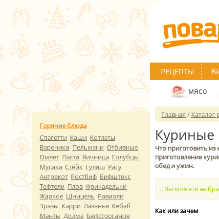
РЕЦЕПТЫ
В
мясо
Главная
/
Каталог 
Горячие блюда
Куриные
Спагетти
Каши
Котлеты
Вареники
Пельмени
Отбивные
Что приготовить из
Омлет
Паста
Яичница
Голубцы
приготовление кури
обед и ужин.
Мусака
Стейк
Гуляш
Рагу
Антрекот
Ростбиф
Бифштекс
Тефтели
Плов
Фрикадельки
... Вы можете выбр
Жаркое
Шницель
Равиоли
Зразы
Карри
Лазанья
Кебаб
Как или зачем
Манты
Долма
Бефстроганов