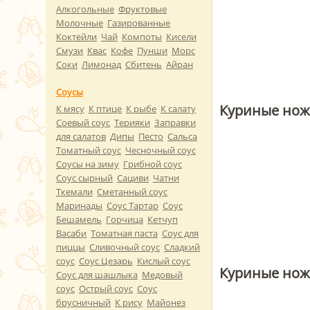
Алкогольные
Фруктовые
Молочные
Газированные
Коктейли
Чай
Компоты
Кисели
Смузи
Квас
Кофе
Пунши
Морс
Соки
Лимонад
Сбитень
Айран
Соусы
Куриные нож
К мясу
К птице
К рыбе
К салату
Соевый соус
Терияки
Заправки
для салатов
Дипы
Песто
Сальса
Томатный соус
Чесночный соус
Соусы на зиму
Грибной соус
Соус сырный
Сациви
Чатни
Ткемали
Сметанный соус
Маринады
Соус Тартар
Соус
Бешамель
Горчица
Кетчуп
Васаби
Томатная паста
Соус для
пиццы
Сливочный соус
Сладкий
соус
Соус Цезарь
Кислый соус
Куриные нож
Соус для шашлыка
Медовый
соус
Острый соус
Соус
брусничный
К рису
Майонез