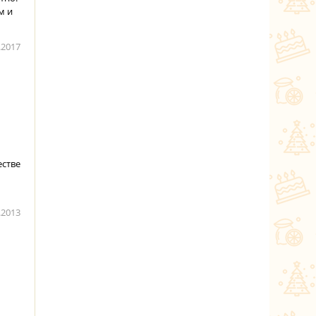
м и
.2017
естве
.2013