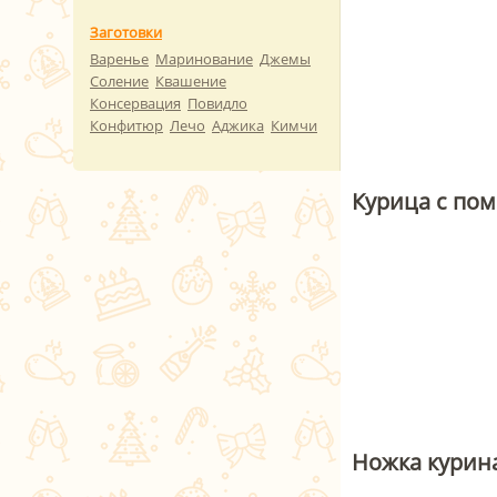
Заготовки
Варенье
Маринование
Джемы
Соление
Квашение
Консервация
Повидло
Конфитюр
Лечо
Аджика
Кимчи
Курица с по
Ножка курин