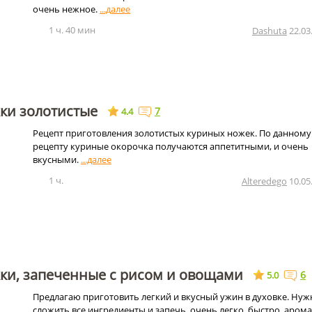
очень нежное.
1 ч. 40 мин
Dashuta
22.03
ки золотистые
7
4.4
Рецепт приготовления золотистых куриных ножек. По данному
рецепту куриные окорочка получаются аппетитными, и очень
вкусными.
1 ч.
Alteredego
10.05
ки, запеченные с рисом и овощами
6
5.0
Предлагаю приготовить легкий и вкусный ужин в духовке. Нуж
сложить все ингредиенты и запечь, очень легко, быстро, арома