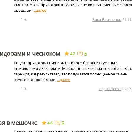
Смотрите, как приготовить куриные ножки, запеченные с рисо
овощами!
1 ч.
Вика Василенко
21.11
мидорами и чесноком
6
4.2
Рецепт приготовления итальянского блюда из курицы с
помидорами и чесноком. Макаронные изделия подаются в кач
гарнира, и в результате у вас получается полноценное очень
вкусное второе блюдо.
1 ч.
OlgaFadeeva
02.05
ая в мешочке
6
4.6