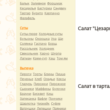
Балык
Заливное
Форшмак
Кесадилья
Бастурма
Сэндвич
Тартар
Бурито
Карпаччо
Фалафель
Салат "Цезар
Супы
Супы-пюре
Холодные супы
Бульоны
Окрошка
Уха
Щи
Солянка
Гаспачо
Борщ
Рассольник
Холодник
Свекольник
Харчо
Шурпа
Лагман
Крем-суп
Хаш
Том ям
Выпечка
Пироги
Торты
Блины
Пицца
Печенье
Хлеб
Оладьи
Кексы
Глазурь
Пирожки
Пирожное
Салат в тарта
Сырники
Маффины
Булочки
Брауни
Бисквит
Киш
Запеканка
Вафли
Пончики
Шарлотка
Чизкейк
Суфле
Ватрушки
Лепешки
Пряники