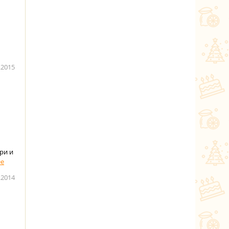
.2015
ри и
.2014