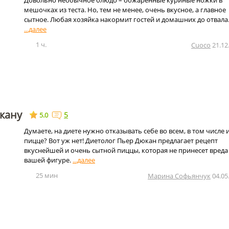
Довольно необычное блюдо – обжаренные куриные ножки в
мешочках из теста. Но, тем не менее, очень вкусное, а главное
сытное. Любая хозяйка накормит гостей и домашних до отвала
1 ч.
Cuoco
21.12
кану
5
5.0
Думаете, на диете нужно отказывать себе во всем, в том числе и
пицце? Вот уж нет! Диетолог Пьер Дюкан предлагает рецепт
вкуснейшей и очень сытной пиццы, которая не принесет вреда
вашей фигуре.
25 мин
Марина Софьянчук
04.05