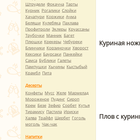
Штрудели
Фокачча
Тарты
Курник
Рогалики
Слойки
Хачапури
Коржики
Ачма
Беляши
Кулебяка
Пахлава
Профитроли
Эклеры
Круассаны
Трубочки
Манник
Багет
Куриная ножк
Плюшки
Крекеры
Чебуреки
Блинчики
Корзиночки
Хворост
Кексики
Баурсаки
Панкейки
Самса
Бублики
Галеты
Пампушки
Хычины
Кыстыбый
Крамбл
Пита
Десерты
Конфеты
Мусс
Желе
Мармелад
Мороженое
Пудинг
Сироп
Крем
Безе
Зефир
Сорбет
Кутья
Тирамису
Пастила
Ириски
Плов с кури
Халва
Трайфл
Щербет
Гоголь
моголь
Чак-чак
Напитки