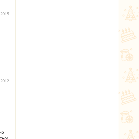
.2015
.2012
но
тно!