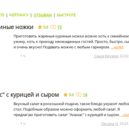
ТЕ
|
РЕЙТИНГУ
|
ОТЗЫВАМ
|
БЫСТРОТЕ
иные ножки
19
5.0
Приготовить жареные куриные ножки можно хоть к семейном
ужину, хоть к приходу неожиданных гостей. Просто, быстро, с
и очень вкусно! Подавать можно с любым гарниром.
1 ч.
Саша Кружко
22.02
с" с курицей и сыром
14
5.0
Вкусный салат в роскошной подаче, такое блюдо украсит любо
стол. Подобным образом можно оформить любой салат. Я
предлагаю приготовить салат "Ананас" с курицей и сыром.
1 ч.
Оксана Ч.
25.01