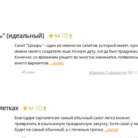
ь" (идеальный)
9
5.0
Салат "Цезарь" - один из немногих салатов, который имеет, кр
имени своего создателя, еще точную дату, когда был придуман.
Конечно, со временем рецепт во многом изменился, появилос
много вариантов.
40 мин
Марина Софьянчук
06.11
летках
8
4.1
Благодаря тарталеткам самый обычный салат легко можно
превратить в изысканную праздничную закуску. Хотя салат у н
будет не самый обычный, а с печенью трески.