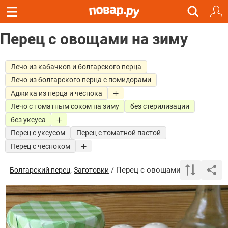
Перец с овощами на зиму
Лечо из кабачков и болгарского перца
Лечо из болгарского перца с помидорами
Аджика из перца и чеснока
Лечо с томатным соком на зиму
без стерилизации
без уксуса
Перец с уксусом
Перец с томатной пастой
Перец с чесноком
,
/ Перец с овощами на зиму
Болгарский перец
Заготовки