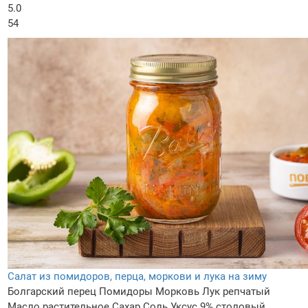
5.0
54
Салат из помидоров, перца, моркови и лука на зиму
Болгарский перец
Помидоры
Морковь
Лук репчатый
Масло растительное
Сахар
Соль
Уксус 9% столовый