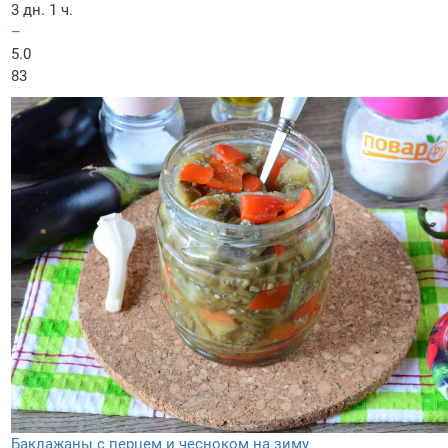
3 дн. 1 ч.
–
5.0
83
Баклажаны с перцем и чесноком на зиму