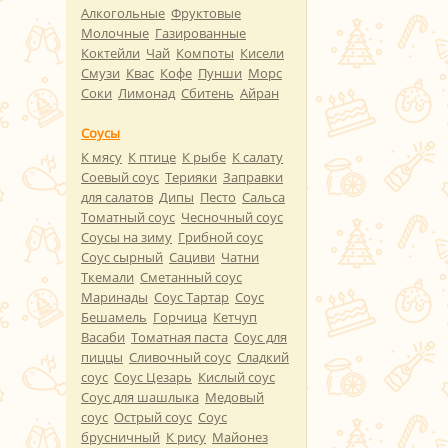
Алкогольные
Фруктовые
Молочные
Газированные
Коктейли
Чай
Компоты
Кисели
Смузи
Квас
Кофе
Пунши
Морс
Соки
Лимонад
Сбитень
Айран
Соусы
К мясу
К птице
К рыбе
К салату
Соевый соус
Терияки
Заправки
для салатов
Дипы
Песто
Сальса
Томатный соус
Чесночный соус
Соусы на зиму
Грибной соус
Соус сырный
Сациви
Чатни
Ткемали
Сметанный соус
Маринады
Соус Тартар
Соус
Бешамель
Горчица
Кетчуп
Васаби
Томатная паста
Соус для
пиццы
Сливочный соус
Сладкий
соус
Соус Цезарь
Кислый соус
Соус для шашлыка
Медовый
соус
Острый соус
Соус
брусничный
К рису
Майонез