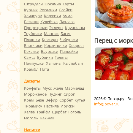
Штрудели
Фокачча
Тарты
Курник
Рогалики
Слойки
Хачапури
Коржики
Ачма
Беляши
Кулебяка
Пахлава
Профитроли
Эклеры
Круассаны
Трубочки
Манник
Багет
Перец с морк
Плюшки
Крекеры
Чебуреки
Блинчики
Корзиночки
Хворост
Кексики
Баурсаки
Панкейки
Самса
Бублики
Галеты
Пампушки
Хычины
Кыстыбый
Крамбл
Пита
Десерты
Конфеты
Мусс
Желе
Мармелад
Мороженое
Пудинг
Сироп
2026
© Повар.ру - В
Крем
Безе
Зефир
Сорбет
Кутья
info@povar.ru
Тирамису
Пастила
Ириски
Халва
Трайфл
Щербет
Гоголь
моголь
Чак-чак
Напитки