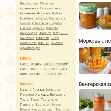
Бешбармак
Мясо по-
французски
Галушки
Азу
Буженина
Фрикасе
Лобио
Шашлык
Рататуй
Чахохбили
Ежики
Мамалыга
Шаурма
Паэлья
Жульен
Ризотто
Карбонара
Полента
Фетучини
Хашлама
Хинкали
Бигус
Морковь с п
Болоньезе
Клецки
Ньокки
Аджапсандал
Салаты
Салат Цезарь
Салат Греческий
Салат Оливье
Винегрет
Салат
Мимоза
Салат Гнездо глухаря
Венгерская з
Закуски
Канапе
Гренки
Фриттата
Попкорн
Холодец
Брускетта
Тосты
Такос
Тарталетки
Паштеты
Бургеры
Чипсы
Роллы
Хумус
Хот-дог
Тортилья