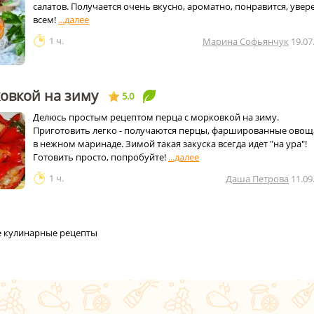
салатов. Получается очень вкусно, ароматно, понравится, увер
всем!
1 ч.
Марина Софьянчук
19.07
овкой на зиму
5.0
Делюсь простым рецептом перца с морковкой на зиму.
Приготовить легко - получаются перцы, фаршированные ово
в нежном маринаде. Зимой такая закуска всегда идет "на ура"!
Готовить просто, попробуйте!
1 ч.
Даша Петрова
11.09
се кулинарные рецепты