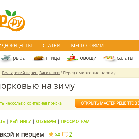
ИДЕОРЕЦЕПТЫ
СТАТЬИ
МЫ ГОТОВИМ
рыба
птица
овощи
салаты
ь
,
Болгарский перец
,
Заготовки
/ Перец с морковью на зиму
морковью на зиму
ать несколько критериев поиска
ОТКРЫТЬ МАСТЕР РЕЦЕПТОВ
ТЕ
|
РЕЙТИНГУ
|
ОТЗЫВАМ
|
ПРОСМОТРАМ
овкой и перцем
7
5.0