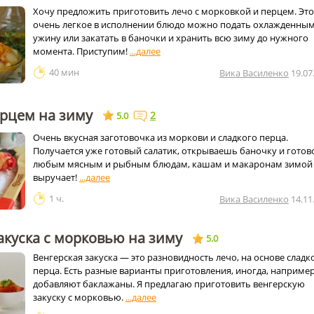
Хочу предложить приготовить лечо с морковкой и перцем. Это
очень легкое в исполнении блюдо можно подать охлажденным
ужину или закатать в баночки и хранить всю зиму до нужного
момента. Приступим!
40 мин
Вика Василенко
19.07
ерцем на зиму
2
5.0
Очень вкусная заготовочка из моркови и сладкого перца.
Получается уже готовый салатик, открываешь баночку и готово
любым мясным и рыбным блюдам, кашам и макаронам зимой
выручает!
1 ч.
Вика Василенко
14.11
акуска с морковью на зиму
5.0
Венгерская закуска — это разновидность лечо, на основе сладк
перца. Есть разные варианты приготовления, иногда, например
добавляют баклажаны. Я предлагаю приготовить венгерскую
закуску с морковью.