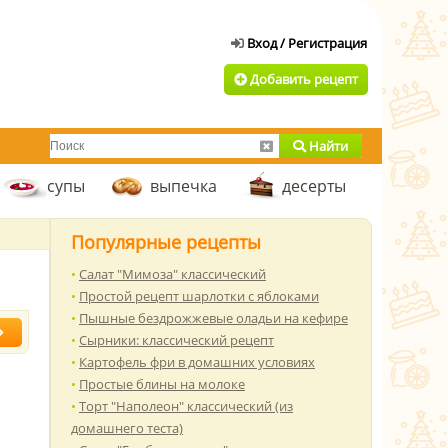
Добавить рецепт
Найти
супы
выпечка
десерты
Популярные рецепты
Салат "Мимоза" классический
Простой рецепт шарлотки с яблоками
Пышные бездрожжевые оладьи на кефире
Сырники: классический рецепт
Картофель фри в домашних условиях
Простые блины на молоке
Торт "Наполеон" классический (из
домашнего теста)