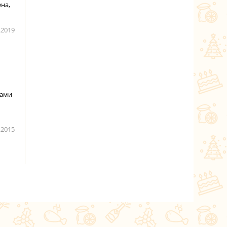
ена,
.2019
щами
.2015