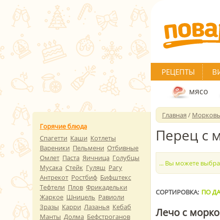
РЕЦЕПТЫ
В
мясо
Главная
/
Морков
Горячие блюда
Перец с 
Спагетти
Каши
Котлеты
Вареники
Пельмени
Отбивные
Омлет
Паста
Яичница
Голубцы
... Вы можете выбр
Мусака
Стейк
Гуляш
Рагу
Антрекот
Ростбиф
Бифштекс
Тефтели
Плов
Фрикадельки
СОРТИРОВКА:
ПО ДА
Жаркое
Шницель
Равиоли
Зразы
Карри
Лазанья
Кебаб
Лечо с морк
Манты
Долма
Бефстроганов