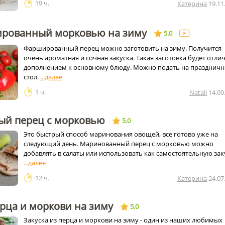
19 ч.
Катерина
19.11
рованный морковью на зиму
5.0
Фаршированный перец можно заготовить на зиму. Получится
очень ароматная и сочная закуска. Такая заготовка будет отл
дополнением к основному блюду. Можно подать на празднич
стол.
1 ч.
Natali
14.09
й перец с морковью
5.0
Это быстрый способ маринования овощей, все готово уже на
следующий день. Маринованный перец с морковью можно
добавлять в салаты или использовать как самостоятельную зак
12 ч.
Катерина
24.07
ерца и моркови на зиму
5.0
Закуска из перца и моркови на зиму - один из наших любимых