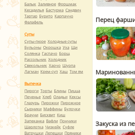
Балык
Заливное
Форшмак
Кесадилья
Бастурма
Сэндвич
Тартар
Бурито
Карпаччо
Перец фарши
Фалафель
Супы
Супы-пюре
Холодные супы
Бульоны
Окрошка
Уха
Щи
Солянка
Гаспачо
Борщ
Рассольник
Холодник
Свекольник
Харчо
Шурпа
Маринованны
Лагман
Крем-суп
Хаш
Том ям
Выпечка
Пироги
Торты
Блины
Пицца
Печенье
Хлеб
Оладьи
Кексы
Глазурь
Пирожки
Пирожное
Сырники
Маффины
Булочки
Брауни
Бисквит
Киш
Запеканка
Вафли
Пончики
Закуска из п
Шарлотка
Чизкейк
Суфле
Ватрушки
Лепешки
Пряники