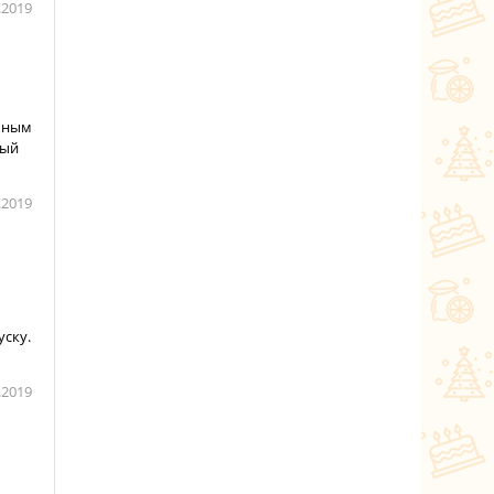
.2019
ичным
ный
.2019
уску.
.2019