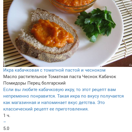
Икра кабачковая с томатной пастой и чесноком
Масло растительное
Томатная паста
Чеснок
Кабачок
Помидоры
Перец болгарский
Если вы любите кабачковую икру, то этот рецепт вам
непременно понравится. Такая икра по вкусу получается
как магазинная и напоминает вкус детства. Это
классический рецепт ее приготовления.
1 ч.
–
5.0