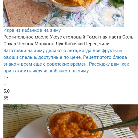
Икра из кабачков на зиму
Растительное масло
Уксус столовый
Томатная паста
Соль
Сахар
Чеснок
Морковь
Лук
Кабачки
Перец чили
Заготовки на зиму делают с лета, когда все фрукты и
овощи спелые, доступные по цене. Рецепт этого блюда
знаком всем еще с советских времен. Расскажу вам, как
приготовить икру из кабачков на зиму.
1 ч.
–
5.0
55