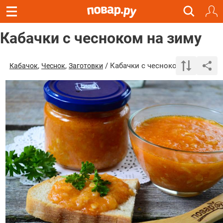
Кабачки с чесноком на зиму
,
,
/ Кабачки с чесноком на зиму
Кабачок
Чеснок
Заготовки