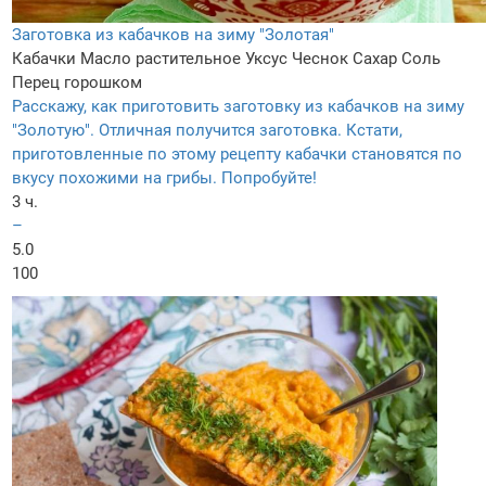
Заготовка из кабачков на зиму "Золотая"
Кабачки
Масло растительное
Уксус
Чеснок
Сахар
Соль
Перец горошком
Расскажу, как приготовить заготовку из кабачков на зиму
"Золотую". Отличная получится заготовка. Кстати,
приготовленные по этому рецепту кабачки становятся по
вкусу похожими на грибы. Попробуйте!
3 ч.
–
5.0
100