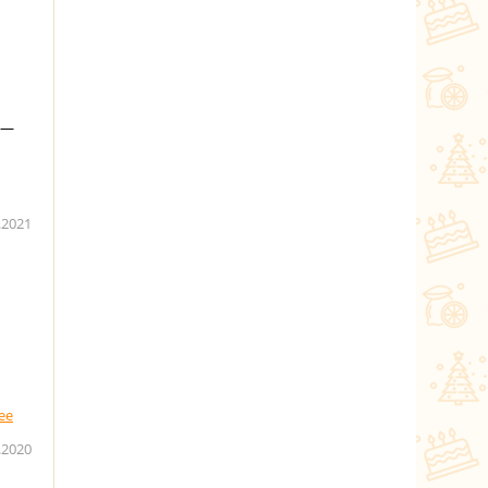
 —
.2021
.2020