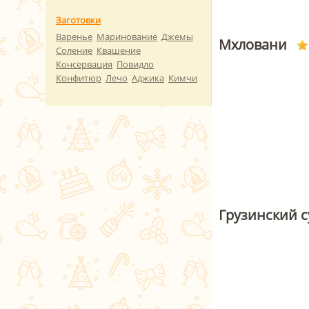
Заготовки
Варенье
Маринование
Джемы
Мхловани
Соление
Квашение
Консервация
Повидло
Конфитюр
Лечо
Аджика
Кимчи
Грузинский с