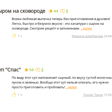
ыром на сковороде
3
4.4
Всеми любимая выпечка теперь без приготовления в духовке!
Легко, быстро и безумно вкусно - это хачапури с сыром на
сковороде. Смотрим рецепт и запоминаем.
1 ч.
Марина Щербакова
24.04
п "Спас"
2
5.0
По виду этот суп напоминает сырный, по вкусу густой молочны
луком и зеленью. Вообще этот суп нельзя описать, его нужно
просто приготовить и пробовать!
1 ч.
Лорик Трюм
15.05