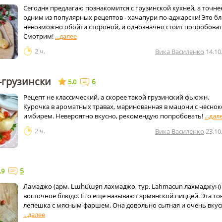
Сегодня предлагаю познакомится с грузинской кухней, а точнее
одним из популярных рецептов - хачапури по-аджарски! Это б
невозможно обойти стороной, и однозначно стоит попробоват
Смотрим!
2 ч.
Вика Василенко
14.10
-грузински
6
5.0
Рецепт не классический, а скорее такой грузинский фьюжн.
Курочка в ароматных травах, маринованная в мацони с чеснок
имбирем. Невероятно вкусно, рекомендую попробовать!
2 ч.
Вика Василенко
23.10
5
.9
Ламаджо (арм. Լահմաջո лахмаджо, тур. Lahmacun лахмаджун) 
восточное блюдо. Его еще называют армянской пиццей. Эта то
лепешка с мясным фаршем. Она довольно сытная и очень вкус