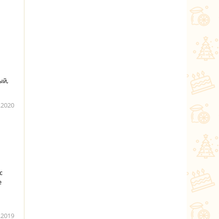
ый,
.2020
с
е
.2019