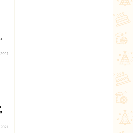
ат
.2021
я
ая
.2021