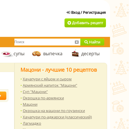
Добавить рецепт
Найти
супы
выпечка
десерты
Мацони - лучшие 10 рецептов
Хачапури с яйцом и сыром
Армянский напиток "Мацони"
Суп "Мацони"
Окрошка по-армянски
Мацони
Окрошка на мацони по-грузински
Хачапури по-аджарски (классический)
Лагмаджо