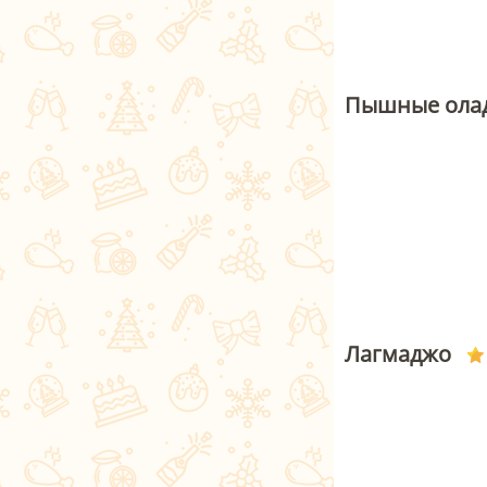
Пышные олад
Лагмаджо