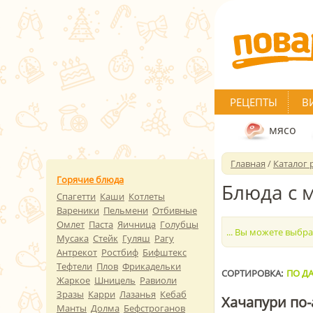
РЕЦЕПТЫ
В
мясо
Главная
/
Каталог 
Горячие блюда
Блюда с 
Спагетти
Каши
Котлеты
Вареники
Пельмени
Отбивные
Омлет
Паста
Яичница
Голубцы
... Вы можете выбр
Мусака
Стейк
Гуляш
Рагу
Антрекот
Ростбиф
Бифштекс
Тефтели
Плов
Фрикадельки
СОРТИРОВКА:
ПО ДА
Жаркое
Шницель
Равиоли
Зразы
Карри
Лазанья
Кебаб
Хачапури по-
Манты
Долма
Бефстроганов