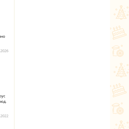
нно
.2026
оус
люд.
.2022