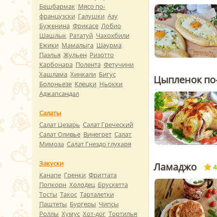
Бешбармак
Мясо по-
французски
Галушки
Азу
Буженина
Фрикасе
Лобио
Шашлык
Рататуй
Чахохбили
Ежики
Мамалыга
Шаурма
Паэлья
Жульен
Ризотто
Карбонара
Полента
Фетучини
Хашлама
Хинкали
Бигус
Цыпленок по
Болоньезе
Клецки
Ньокки
Аджапсандал
Салаты
Салат Цезарь
Салат Греческий
Салат Оливье
Винегрет
Салат
Мимоза
Салат Гнездо глухаря
Закуски
Ламаджо
4
Канапе
Гренки
Фриттата
Попкорн
Холодец
Брускетта
Тосты
Такос
Тарталетки
Паштеты
Бургеры
Чипсы
Роллы
Хумус
Хот-дог
Тортилья