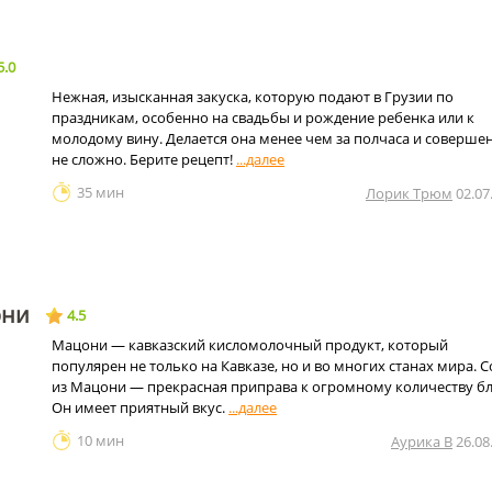
5.0
Нежная, изысканная закуска, которую подают в Грузии по
праздникам, особенно на свадьбы и рождение ребенка или к
молодому вину. Делается она менее чем за полчаса и соверше
не сложно. Берите рецепт!
35 мин
Лорик Трюм
02.07
они
4.5
Мацони — кавказский кисломолочный продукт, который
популярен не только на Кавказе, но и во многих станах мира. С
из Мацони — прекрасная приправа к огромному количеству б
Он имеет приятный вкус.
10 мин
Аурика В
26.08