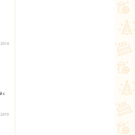
.2014
й с
.2019