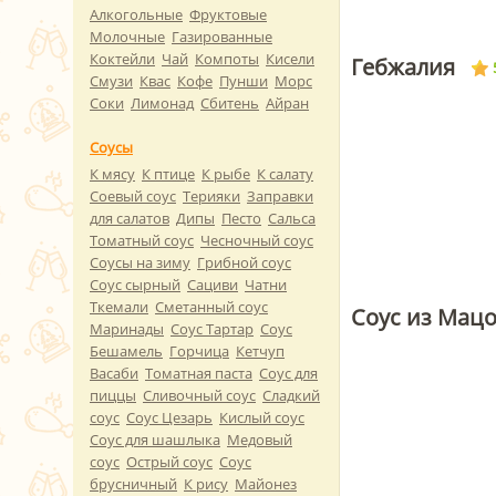
Алкогольные
Фруктовые
Молочные
Газированные
Коктейли
Чай
Компоты
Кисели
Гебжалия
Смузи
Квас
Кофе
Пунши
Морс
Соки
Лимонад
Сбитень
Айран
Соусы
К мясу
К птице
К рыбе
К салату
Соевый соус
Терияки
Заправки
для салатов
Дипы
Песто
Сальса
Томатный соус
Чесночный соус
Соусы на зиму
Грибной соус
Соус сырный
Сациви
Чатни
Ткемали
Сметанный соус
Соус из Мац
Маринады
Соус Тартар
Соус
Бешамель
Горчица
Кетчуп
Васаби
Томатная паста
Соус для
пиццы
Сливочный соус
Сладкий
соус
Соус Цезарь
Кислый соус
Соус для шашлыка
Медовый
соус
Острый соус
Соус
брусничный
К рису
Майонез