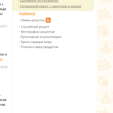
Цыпленок по-грузински
 с
Грузинский пирог с тархуном и сыром
людо
ь!
ПОЛЕЗНОЕ
Новые рецепты
.2017
Случайный рецепт
Фотографии рецептов
Кулинарная энциклопедия
Кухни народов мира
Польза и вред продуктов
ом и
.2018
-
нкая
ная.