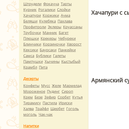
Штрудели
Фокачча
Тарты
Курник
Рогалики
Слойки
Хачапури с с
Хачапури
Коржики
Ачма
Беляши
Кулебяка
Пахлава
Профитроли
Эклеры
Круассаны
Трубочки
Манник
Багет
Плюшки
Крекеры
Чебуреки
Блинчики
Корзиночки
Хворост
Кексики
Баурсаки
Панкейки
Самса
Бублики
Галеты
Пампушки
Хычины
Кыстыбый
Крамбл
Пита
Десерты
Армянский су
Конфеты
Мусс
Желе
Мармелад
Мороженое
Пудинг
Сироп
Крем
Безе
Зефир
Сорбет
Кутья
Тирамису
Пастила
Ириски
Халва
Трайфл
Щербет
Гоголь
моголь
Чак-чак
Напитки