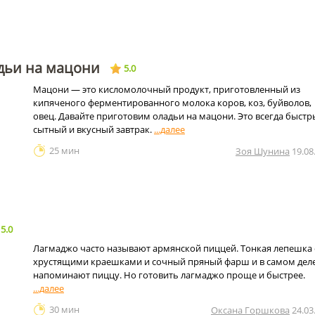
ьи на мацони
5.0
Мацони — это кисломолочный продукт, приготовленный из
кипяченого ферментированного молока коров, коз, буйволов,
овец. Давайте приготовим оладьи на мацони. Это всегда быстр
сытный и вкусный завтрак.
25 мин
Зоя Шунина
19.08
5.0
Лагмаджо часто называют армянской пиццей. Тонкая лепешка 
хрустящими краешками и сочный пряный фарш и в самом дел
напоминают пиццу. Но готовить лагмаджо проще и быстрее.
30 мин
Оксана Горшкова
24.03