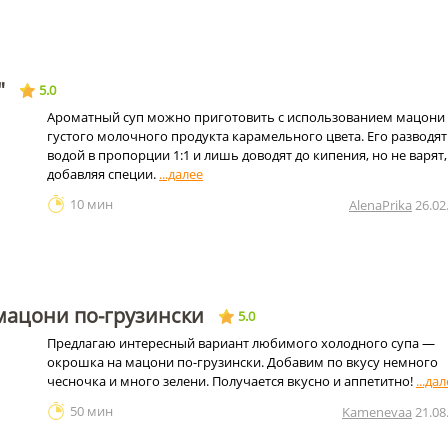
"
5.0
Ароматный суп можно приготовить с использованием мацони
густого молочного продукта карамельного цвета. Его разводят
водой в пропорции 1:1 и лишь доводят до кипения, но не варят,
добавляя специи.
10 мин
AlenaPrika
26.02
мацони по-грузински
5.0
Предлагаю интересный вариант любимого холодного супа —
окрошка на мацони по-грузински. Добавим по вкусу немного
чесночка и много зелени. Получается вкусно и аппетитно!
50 мин
Kamenevaa
21.08