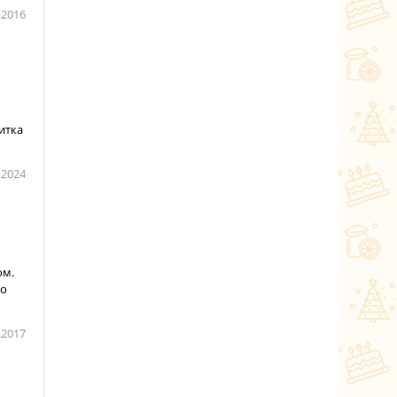
.2016
итка
.2024
ом.
го
.2017