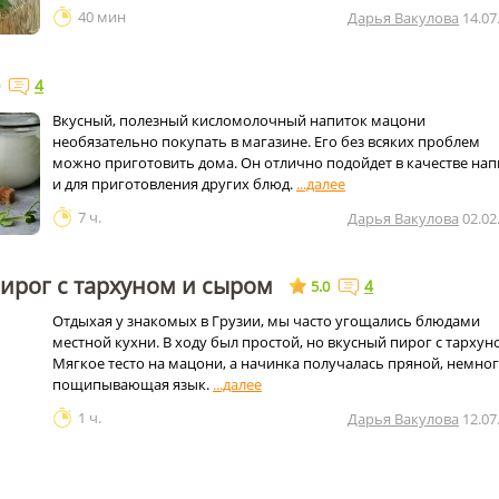
40 мин
Дарья Вакулова
14.07
4
Вкусный, полезный кисломолочный напиток мацони
необязательно покупать в магазине. Его без всяких проблем
можно приготовить дома. Он отлично подойдет в качестве нап
и для приготовления других блюд.
7 ч.
Дарья Вакулова
02.02
ирог с тархуном и сыром
4
5.0
Отдыхая у знакомых в Грузии, мы часто угощались блюдами
местной кухни. В ходу был простой, но вкусный пирог с тархун
Мягкое тесто на мацони, а начинка получалась пряной, немно
пощипывающая язык.
1 ч.
Дарья Вакулова
12.07