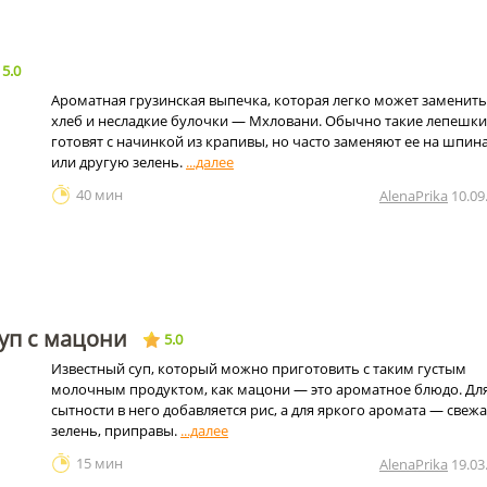
5.0
Ароматная грузинская выпечка, которая легко может заменить
хлеб и несладкие булочки — Мхловани. Обычно такие лепешки
готовят с начинкой из крапивы, но часто заменяют ее на шпин
или другую зелень.
40 мин
AlenaPrika
10.09
уп с мацони
5.0
Известный суп, который можно приготовить с таким густым
молочным продуктом, как мацони — это ароматное блюдо. Дл
сытности в него добавляется рис, а для яркого аромата — свеж
зелень, приправы.
15 мин
AlenaPrika
19.03