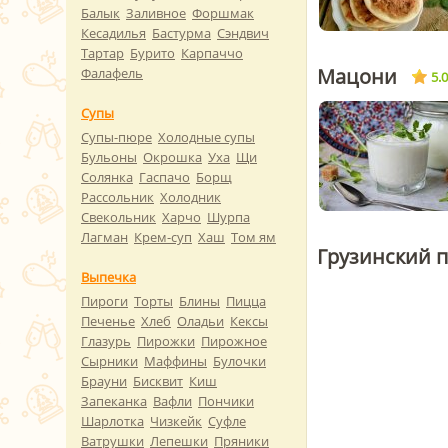
Балык
Заливное
Форшмак
Кесадилья
Бастурма
Сэндвич
Тартар
Бурито
Карпаччо
Мацони
Фалафель
5.0
Супы
Супы-пюре
Холодные супы
Бульоны
Окрошка
Уха
Щи
Солянка
Гаспачо
Борщ
Рассольник
Холодник
Свекольник
Харчо
Шурпа
Лагман
Крем-суп
Хаш
Том ям
Грузинский п
Выпечка
Пироги
Торты
Блины
Пицца
Печенье
Хлеб
Оладьи
Кексы
Глазурь
Пирожки
Пирожное
Сырники
Маффины
Булочки
Брауни
Бисквит
Киш
Запеканка
Вафли
Пончики
Шарлотка
Чизкейк
Суфле
Ватрушки
Лепешки
Пряники