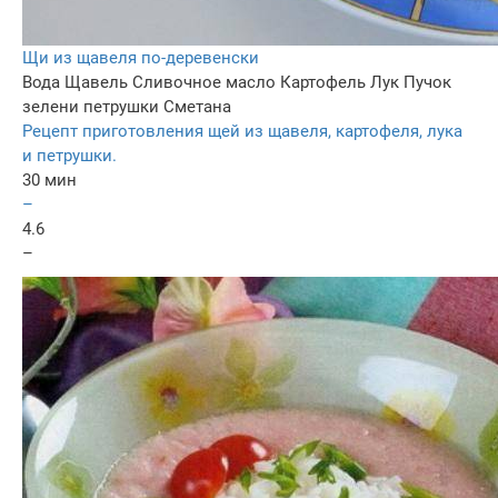
Щи из щавеля по-деревенски
Вода
Щавель
Сливочное масло
Картофель
Лук
Пучок
зелени петрушки
Сметана
Рецепт приготовления щей из щавеля, картофеля, лука
и петрушки.
30 мин
–
4.6
–