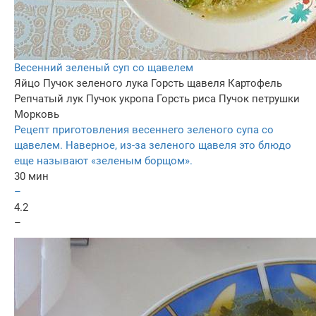
Весенний зеленый суп со щавелем
Яйцо
Пучок зеленого лука
Горсть щавеля
Картофель
Репчатый лук
Пучок укропа
Горсть риса
Пучок петрушки
Морковь
Рецепт приготовления весеннего зеленого супа со
щавелем. Наверное, из-за зеленого щавеля это блюдо
еще называют «зеленым борщом».
30 мин
–
4.2
–