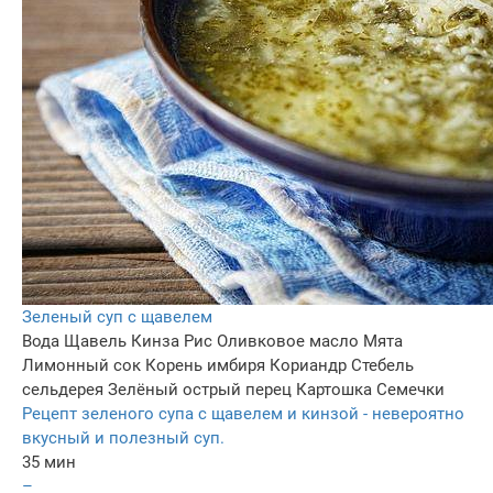
Зеленый суп с щавелем
Вода
Щавель
Кинза
Рис
Оливковое масло
Мята
Лимонный сок
Корень имбиря
Кориандр
Стебель
сельдерея
Зелёный острый перец
Картошка
Семечки
Рецепт зеленого супа с щавелем и кинзой - невероятно
вкусный и полезный суп.
35 мин
–