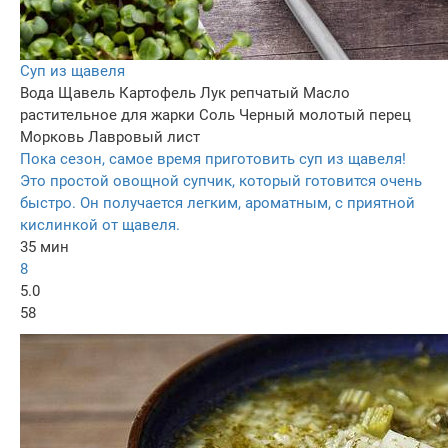
Суп из щавеля
Вода
Щавель
Картофель
Лук репчатый
Масло
растительное для жарки
Соль
Черный молотый перец
Морковь
Лавровый лист
Пока сезон, самое время приготовить суп из щавеля!
Это простой овощной супчик, который готовится очень
быстро. Он получается легким, ароматным, с приятной
кислинкой от щавеля.
35 мин
8
5.0
58