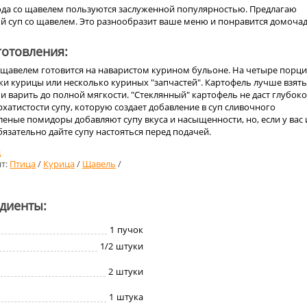
юда со щавелем пользуются заслуженной популярностью. Предлагаю
й суп со щавелем. Это разнообразит ваше меню и понравится домоча
отовления:
о щавелем готовится на наваристом курином бульоне. На четыре порц
и курицы или несколько куриных "запчастей". Картофель лучше взять
и варить до полной мягкости. "Стеклянный" картофель не даст глубоко
рхатистости супу, которую создает добавление в суп сливочного
леные помидоры добавляют супу вкуса и насыщенности, но, если у вас 
обязательно дайте супу настояться перед подачей.
д
т:
Птица
/
Курица
/
Щавель
/
едиенты:
1
пучок
1/2
штуки
2
штуки
1
штука