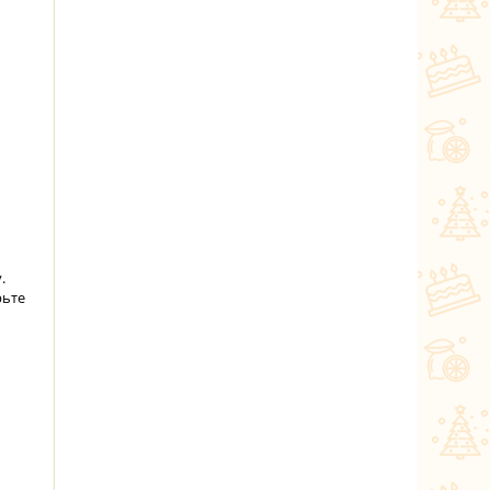
.
рьте