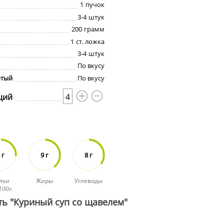
1
пучок
3-4
штук
200
грамм
1
ст. ложка
3-4
штук
По вкусу
отый
По вкусу
ций
4
 г
9 г
8 г
лки
Жиры
Углеводы
100г.
ть "Куриный суп со щавелем"