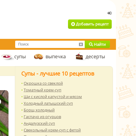
Добавить рецепт
Найти
супы
выпечка
десерты
Супы - лучшие 10 рецептов
Окрошка со свеклой
Томатный крем-суп
Щи с кислой капустой и мясом
Холодный латышский суп
Борщ холодный
Гаспачо из огурцов
Андалузский суп
Свекольный крем-суп с фетой