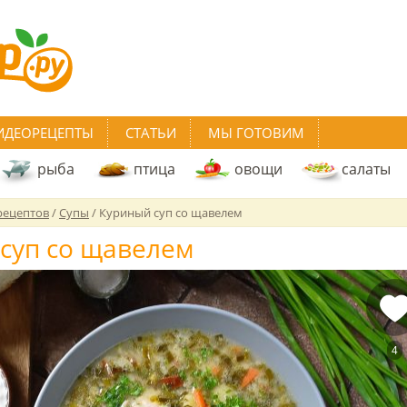
ИДЕОРЕЦЕПТЫ
СТАТЬИ
МЫ ГОТОВИМ
рыба
птица
овощи
салаты
рецептов
/
Супы
/
Куриный суп со щавелем
суп со щавелем
4