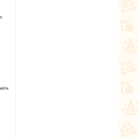
о
ейте