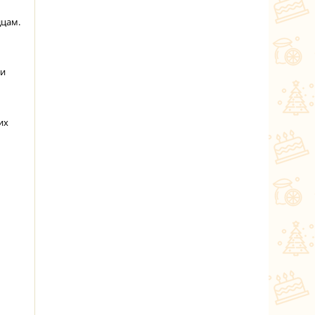
дцам.
ии
их