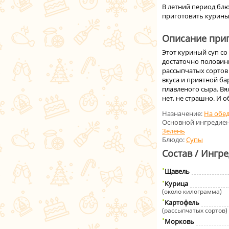
В летний период бл
приготовить курины
Описание приг
Этот куриный суп с
достаточно половинк
рассыпчатых сортов 
вкуса и приятной ба
плавленого сыра. Вя
нет, не страшно. И 
Назначение:
На обе
Основной ингредиен
Зелень
Блюдо:
Супы
Состав / Ингр
Щавель
Курица
(около килограмма)
Картофель
(рассыпчатых сортов)
Морковь