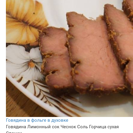
Говядина в фольге в духовке
Говядина
Лимонный сок
Чеснок
Соль
Горчица сухая