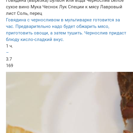
Говядина (вырезка)
Бульон или вода
Чернослив
Белое
сухое вино
Мука
Чеснок
Лук
Специи к мясу
Лавровый
лист
Соль, перец
Говядина с черносливом в мультиварке готовится за
час. Предварительно надо будет обжарить мясо,
приготовить овощи, а затем тушить. Чернослив придаст
блюду кисло-сладкий вкус.
1 ч.
–
3.7
169