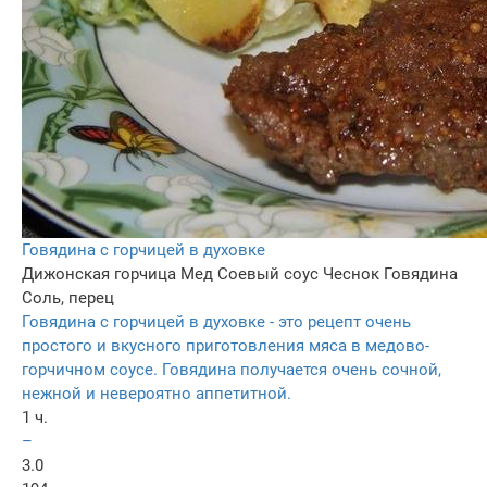
Говядина с горчицей в духовке
Дижонская горчица
Мед
Соевый соус
Чеснок
Говядина
Соль, перец
Говядина с горчицей в духовке - это рецепт очень
простого и вкусного приготовления мяса в медово-
горчичном соусе. Говядина получается очень сочной,
нежной и невероятно аппетитной.
1 ч.
–
3.0