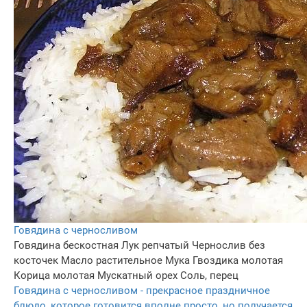
Говядина с черносливом
Говядина бескостная
Лук репчатый
Чернослив без
косточек
Масло растительное
Мука
Гвоздика молотая
Корица молотая
Мускатный орех
Соль, перец
Говядина с черносливом - прекрасное праздничное
блюдо, которое готовится вполне просто, но получается