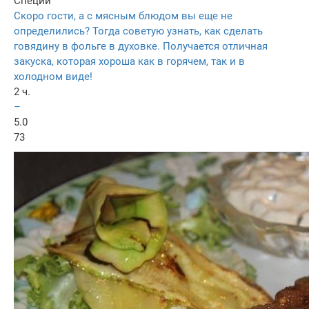
Специи
Скоро гости, а с мясным блюдом вы еще не
определились? Тогда советую узнать, как сделать
говядину в фольге в духовке. Получается отличная
закуска, которая хороша как в горячем, так и в
холодном виде!
2 ч.
–
5.0
73