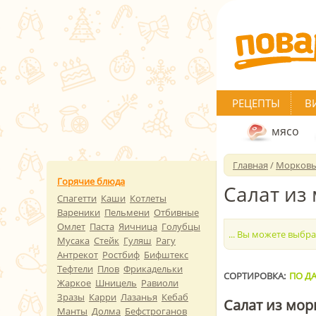
РЕЦЕПТЫ
В
мясо
Главная
/
Морков
Горячие блюда
Салат из
Спагетти
Каши
Котлеты
Вареники
Пельмени
Отбивные
Омлет
Паста
Яичница
Голубцы
... Вы можете выбр
Мусака
Стейк
Гуляш
Рагу
Антрекот
Ростбиф
Бифштекс
Тефтели
Плов
Фрикадельки
СОРТИРОВКА:
ПО ДА
Жаркое
Шницель
Равиоли
Зразы
Карри
Лазанья
Кебаб
Салат из мор
Манты
Долма
Бефстроганов