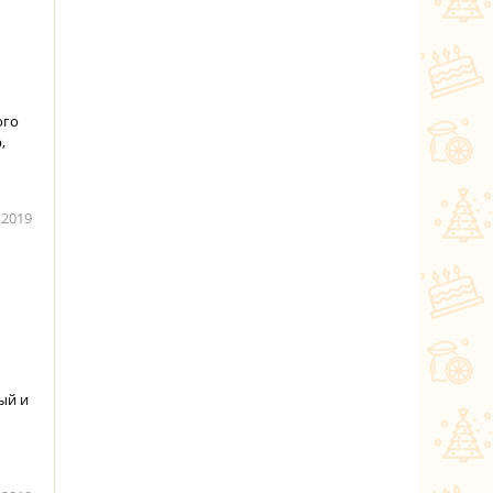
ого
,
.2019
ый и