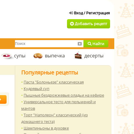
Добавить рецепт
Найти
супы
выпечка
десерты
Популярные рецепты
Паста "Болоньезе" классическая
Кудрявый суп
Пышные бездрожжевые оладьи на кефире
Универсальное тесто для пельменей и
мантов
Торт "Наполеон" классический (из
домашнего теста)
Шампиньоны в духовке