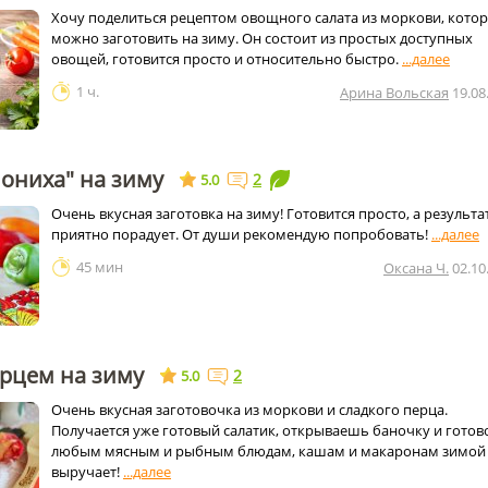
Хочу поделиться рецептом овощного салата из моркови, кото
можно заготовить на зиму. Он состоит из простых доступных
овощей, готовится просто и относительно быстро.
1 ч.
Арина Вольская
19.08
ониха" на зиму
2
5.0
Очень вкусная заготовка на зиму! Готовится просто, а результа
приятно порадует. От души рекомендую попробовать!
45 мин
Оксана Ч.
02.10
ерцем на зиму
2
5.0
Очень вкусная заготовочка из моркови и сладкого перца.
Получается уже готовый салатик, открываешь баночку и готово
любым мясным и рыбным блюдам, кашам и макаронам зимой
выручает!