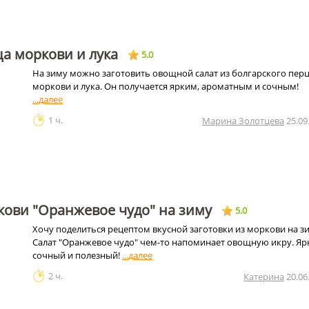
ца моркови и лука
5.0
На зиму можно заготовить овощной салат из болгарского перц
моркови и лука. Он получается ярким, ароматным и сочным!
1 ч.
Марина Золотцева
25.09
кови "Оранжевое чудо" на зиму
5.0
Хочу поделиться рецептом вкусной заготовки из моркови на з
Салат "Оранжевое чудо" чем-то напоминает овощную икру. Яр
сочный и полезный!
2 ч.
Катерина
20.06