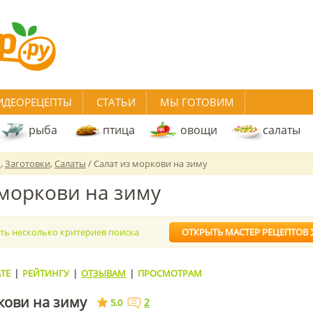
ИДЕОРЕЦЕПТЫ
СТАТЬИ
МЫ ГОТОВИМ
рыба
птица
овощи
салаты
ь
,
Заготовки
,
Салаты
/ Салат из моркови на зиму
 моркови на зиму
ать несколько критериев поиска
ОТКРЫТЬ МАСТЕР РЕЦЕПТОВ
ТЕ
|
РЕЙТИНГУ
|
ОТЗЫВАМ
|
ПРОСМОТРАМ
кови на зиму
2
5.0