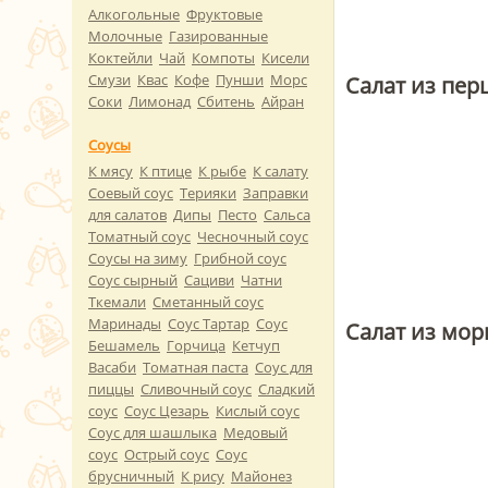
Алкогольные
Фруктовые
Молочные
Газированные
Коктейли
Чай
Компоты
Кисели
Смузи
Квас
Кофе
Пунши
Морс
Салат из пер
Соки
Лимонад
Сбитень
Айран
Соусы
К мясу
К птице
К рыбе
К салату
Соевый соус
Терияки
Заправки
для салатов
Дипы
Песто
Сальса
Томатный соус
Чесночный соус
Соусы на зиму
Грибной соус
Соус сырный
Сациви
Чатни
Ткемали
Сметанный соус
Маринады
Соус Тартар
Соус
Салат из мор
Бешамель
Горчица
Кетчуп
Васаби
Томатная паста
Соус для
пиццы
Сливочный соус
Сладкий
соус
Соус Цезарь
Кислый соус
Соус для шашлыка
Медовый
соус
Острый соус
Соус
брусничный
К рису
Майонез