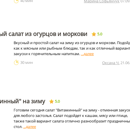
40 мин
Марина Софьянчук
07.09
й салат из огурцов и моркови
5.0
Вкусный и простой салат на зиму из огурцов и моркови. Подой
как к мясным или рыбным блюдам, так и как отличный вариан
закуски к горячительным напиткам.
30 мин
Оксана Ч.
21.06
минный" на зиму
5.0
Готовим сегодня салат "Витаминный" на зиму - отменная закус
для любого застолья. Салат подойдет к кашам, мясу или птице,
также такой вариант салата отлично разнообразит праздничн
стол.