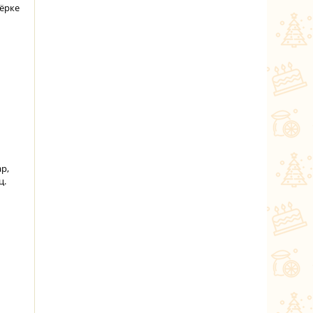
тёрке
р,
ц.