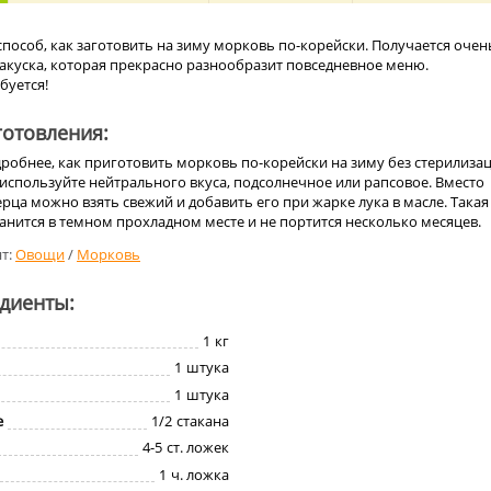
пособ, как заготовить на зиму морковь по-корейски. Получается очен
закуска, которая прекрасно разнообразит повседневное меню.
буется!
отовления:
робнее, как приготовить морковь по-корейски на зиму без стерилизац
используйте нейтрального вкуса, подсолнечное или рапсовое. Вместо
рца можно взять свежий и добавить его при жарке лука в масле. Такая
нится в темном прохладном месте и не портится несколько месяцев.
т:
Овощи
/
Морковь
едиенты:
1
кг
1
штука
1
штука
е
1/2
стакана
4-5
ст. ложек
1
ч. ложка