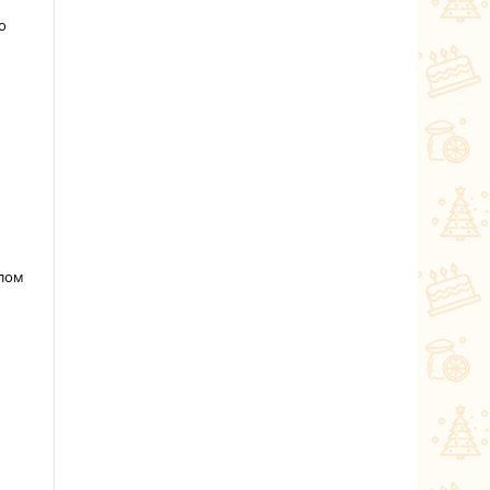
о
слом