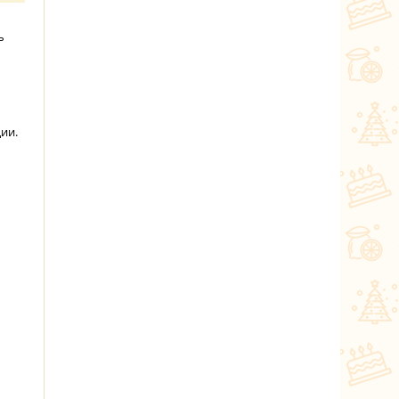
ь
ии.