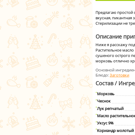
Предлагаю простой с
вкусная, пикантная 
Стерилизации не тре
Описание приг
Ниже я расскажу под
Растительное масло 
сушеного острого пе
морковь отлично хра
Основной ингредиен
Блюдо:
Заготовки
Состав / Ингр
Морковь
Чеснок
Лук репчатый
Масло растительно
Уксус 9%
Кориандр молотый