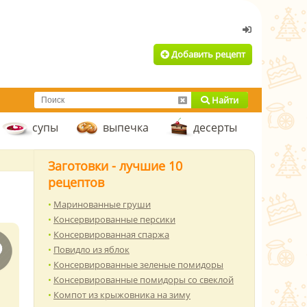
Добавить рецепт
Найти
супы
выпечка
десерты
Заготовки - лучшие 10
рецептов
Маринованные груши
Консервированные персики
Консервированная спаржа
Повидло из яблок
Консервированные зеленые помидоры
Консервированные помидоры со свеклой
Компот из крыжовника на зиму