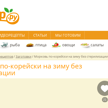
ИДЕОРЕЦЕПТЫ
СТАТЬИ
МЫ ГОТОВИМ
рыба
птица
овощи
салаты
рецептов
/
Заготовки
/
Морковь по-корейски на зиму без стерилизации
по-корейски на зиму без
ации
21