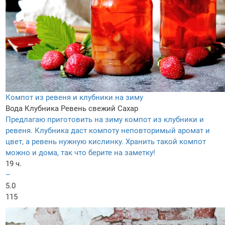
Компот из ревеня и клубники на зиму
Вода
Клубника
Ревень свежий
Сахар
Предлагаю приготовить на зиму компот из клубники и
ревеня. Клубника даст компоту неповторимый аромат и
цвет, а ревень нужную кислинку. Хранить такой компот
можно и дома, так что берите на заметку!
19 ч.
–
5.0
115