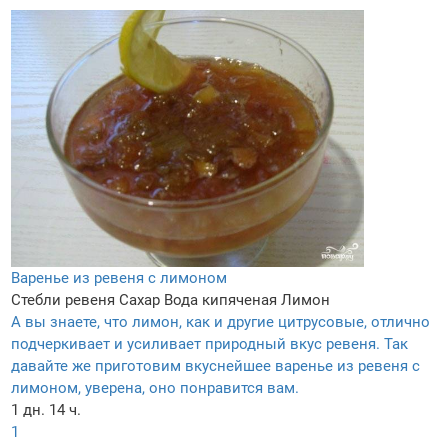
Варенье из ревеня с лимоном
Стебли ревеня
Сахар
Вода кипяченая
Лимон
А вы знаете, что лимон, как и другие цитрусовые, отлично
подчеркивает и усиливает природный вкус ревеня. Так
давайте же приготовим вкуснейшее варенье из ревеня с
лимоном, уверена, оно понравится вам.
1 дн. 14 ч.
1