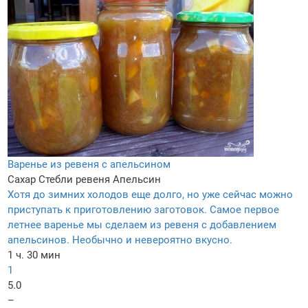
Варенье из ревеня с апельсином
Сахар
Стебли ревеня
Апельсин
Хотя до зимних холодов еще долго, но уже сейчас можно
приступать к приготовлению заготовок. Самое первое
летнее варенье мы сделаем из ревеня с добавлением
апельсинов. Необычно и невероятно вкусно.
1 ч. 30 мин
1
5.0
–