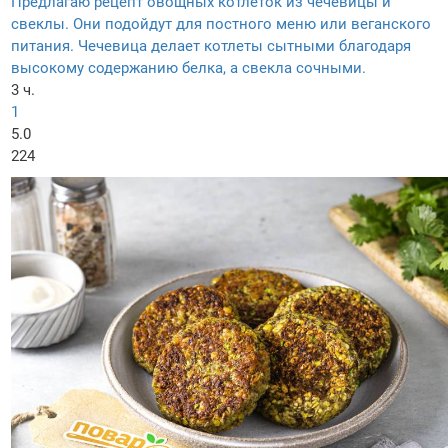
Предлагаю рецепт овощных котлеток из чечевицы и
свеклы. Они подойдут для постного меню или веганского
питания. Чечевица делает котлеты сытными благодаря
высокому содержанию белка, а свекла сочными.
3 ч.
1
5.0
224