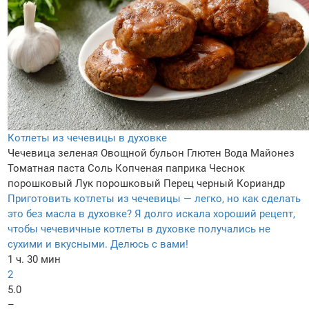
Котлеты из чечевицы в духовке
Чечевица зеленая
Овощной бульон
Глютен
Вода
Майонез
Томатная паста
Соль
Копченая паприка
Чеснок
порошковый
Лук порошковый
Перец черный
Кориандр
Приготовить котлеты из чечевицы — легко, но как сделать
это без масла в духовке? Я долго искала хороший рецепт,
чтобы чечевичные котлеты в духовке получались не
сухими и вкусными. Делюсь с вами!
1 ч. 30 мин
2
5.0
–