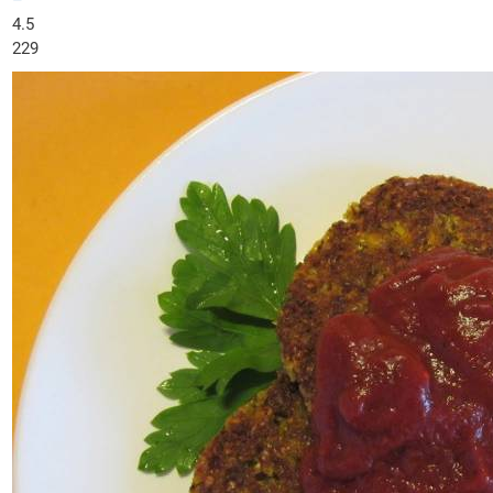
–
4.5
229