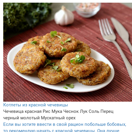
Котлеты из красной чечевицы
Чечевица красная
Рис
Мука
Чеснок
Лук
Соль
Перец
черный молотый
Мускатный орех
Если вы хотите ввести в свой рацион побольше бобовых,
то рекомендую начать с красной чечевицы. Она лучше