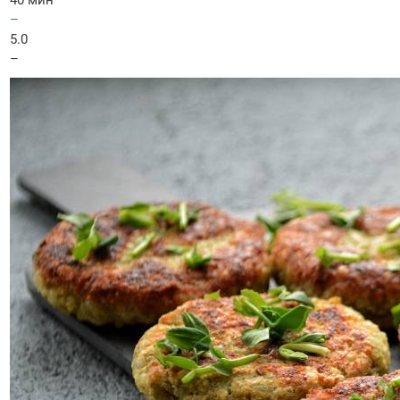
40 мин
–
5.0
–