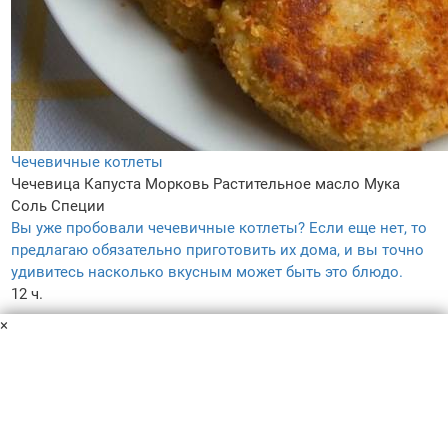
Чечевичные котлеты
Чечевица
Капуста
Морковь
Растительное масло
Мука
Соль
Специи
Вы уже пробовали чечевичные котлеты? Если еще нет, то
предлагаю обязательно приготовить их дома, и вы точно
удивитесь насколько вкусным может быть это блюдо.
12 ч.
–
×
3.8
283
Пользовательское соглашение